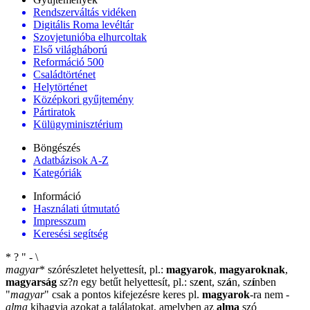
Rendszerváltás vidéken
Digitális Roma levéltár
Szovjetunióba elhurcoltak
Első világháború
Reformáció 500
Családtörténet
Helytörténet
Középkori gyűjtemény
Pártiratok
Külügyminisztérium
Böngészés
Adatbázisok A-Z
Kategóriák
Információ
Használati útmutató
Impresszum
Keresési segítség
*
?
"
-
\
magyar
*
szórészletet helyettesít, pl.:
magyarok
,
magyaroknak
,
magyarság
sz
?
n
egy betűt helyettesít, pl.: sz
e
nt, sz
á
n, sz
í
nben
"
magyar
"
csak a pontos kifejezésre keres pl.
magyarok
-ra nem
-
alma
kihagyja azokat a találatokat, amelyben az
alma
szó