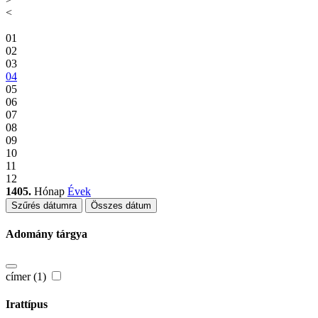
<
01
02
03
04
05
06
07
08
09
10
11
12
1405.
Hónap
Évek
Szűrés dátumra
Összes dátum
Adomány tárgya
címer (1)
Irattípus