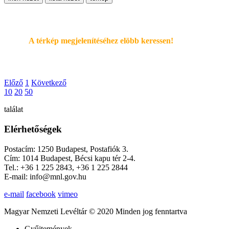
A térkép megjelenítéséhez elöbb keressen!
Előző
1
Következő
10
20
50
találat
Elérhetőségek
Postacím: 1250 Budapest, Postafiók 3.
Cím: 1014 Budapest, Bécsi kapu tér 2-4.
Tel.: +36 1 225 2843, +36 1 225 2844
E-mail: info@mnl.gov.hu
e-mail
facebook
vimeo
Magyar Nemzeti Levéltár © 2020 Minden jog fenntartva
Gyűjtemények