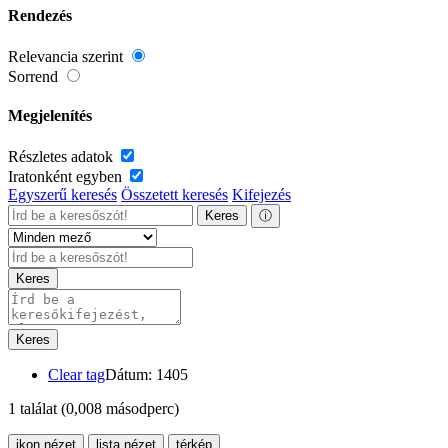
Rendezés
Relevancia szerint
Sorrend
Megjelenítés
Részletes adatok
Iratonként egyben
Egyszerű keresés
Összetett keresés
Kifejezés
Keres
ⓘ
Keres
Keres
Clear tag
Dátum: 1405
1 találat
(0,008 másodperc)
ikon nézet
lista nézet
térkép