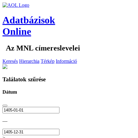
Adatbázisok
Online
Az MNL címereslevelei
Keresés
Hierarchia
Térkép
Információ
Találatok szűrése
Dátum
—
>