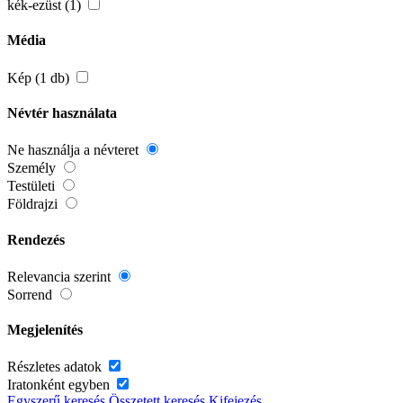
kék-ezüst (1)
Média
Kép (1 db)
Névtér használata
Ne használja a névteret
Személy
Testületi
Földrajzi
Rendezés
Relevancia szerint
Sorrend
Megjelenítés
Részletes adatok
Iratonként egyben
Egyszerű keresés
Összetett keresés
Kifejezés