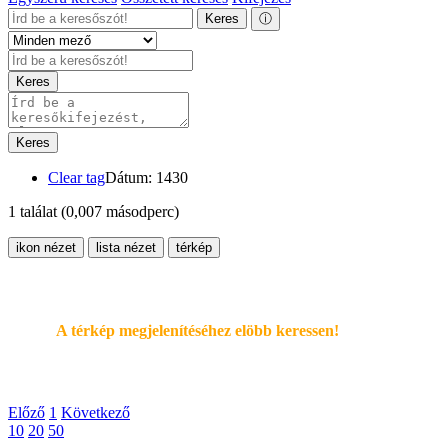
Keres
ⓘ
Keres
Keres
Clear tag
Dátum: 1430
1 találat
(0,007 másodperc)
ikon nézet
lista nézet
térkép
A térkép megjelenítéséhez elöbb keressen!
Előző
1
Következő
10
20
50