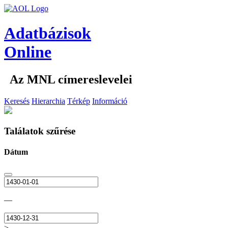
Adatbázisok
Online
Az MNL címereslevelei
Keresés
Hierarchia
Térkép
Információ
Találatok szűrése
Dátum
—
>