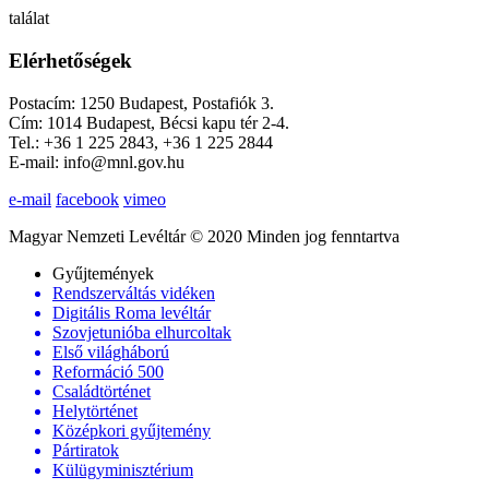
találat
Elérhetőségek
Postacím: 1250 Budapest, Postafiók 3.
Cím: 1014 Budapest, Bécsi kapu tér 2-4.
Tel.: +36 1 225 2843, +36 1 225 2844
E-mail: info@mnl.gov.hu
e-mail
facebook
vimeo
Magyar Nemzeti Levéltár © 2020 Minden jog fenntartva
Gyűjtemények
Rendszerváltás vidéken
Digitális Roma levéltár
Szovjetunióba elhurcoltak
Első világháború
Reformáció 500
Családtörténet
Helytörténet
Középkori gyűjtemény
Pártiratok
Külügyminisztérium