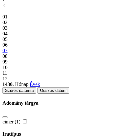
<
01
02
03
04
05
06
07
08
09
10
11
12
1430.
Hónap
Évek
Szűrés dátumra
Összes dátum
Adomány tárgya
címer (1)
Irattípus