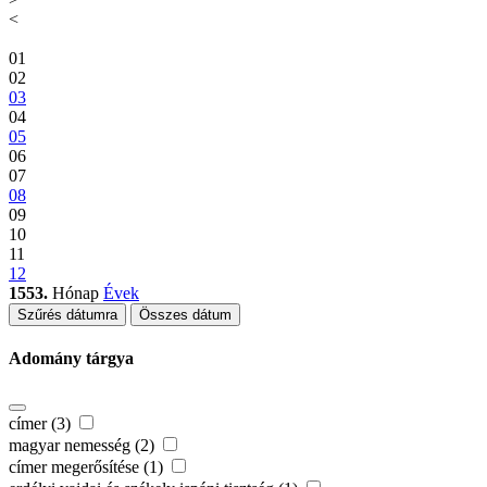
<
01
02
03
04
05
06
07
08
09
10
11
12
1553.
Hónap
Évek
Szűrés dátumra
Összes dátum
Adomány tárgya
címer (3)
magyar nemesség (2)
címer megerősítése (1)