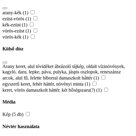
arany-kék (1)
ezüst-vörös (1)
kék-ezüst (1)
vörös-ezüst (1)
vörös-kék (1)
Külső dísz
Arany keret, alul tóvidéket ábrázoló tájkép, oldalt vízinövények,
kagyló, daru, lepke, páva, pulyka, jáspis oszlopok, reneszánsz
arcok, alul fű, felette bíborral damaszkolt háttér (1)
egyszerű keret, fehér háttér, növényi minta (1)
keret, vörös damaszkolt háttér, két bőségszaru(?) (1)
Média
Kép (5 db)
Névtér használata