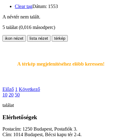
Clear tag
Dátum: 1553
A névtér nem talált.
5 találat
(0,016 másodperc)
ikon nézet
lista nézet
térkép
A térkép megjelenítéséhez elöbb keressen!
Előző
1
Következő
10
20
50
találat
Elérhetőségek
Postacím: 1250 Budapest, Postafiók 3.
Cím: 1014 Budapest, Bécsi kapu tér 2-4.