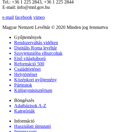
Tel.: +36 1 225 2843, +36 1 225 2844
E-mail: info@mnl.gov.hu
e-mail
facebook
vimeo
Magyar Nemzeti Levéltár © 2020 Minden jog fenntartva
Gyűjtemények
Rendszerváltás vidéken
Digitális Roma levéltár
Szovjetunióba elhurcoltak
Első világháború
Reformáció 500
Családtörténet
Helytörténet
Középkori gyűjtemény
Pártiratok
Külügyminisztérium
Böngészés
Adatbázisok A-Z
Kategóriák
Információ
Használati útmutató
Impresszum