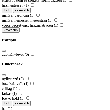
erdélyi vajdai és székely ispáni tisztség (1)
házmentesség (1)
több
kevesebb
magyar bárói cím (1)
magyar nemesség megújítása (1)
vörös pecsétviasz használati joga (1)
kevesebb
Irattípus
adománylevél (5)
Címerábrák
nyílvessző (2)
búzakalász(?) (1)
csillag (1)
farkas (1)
fogyó hold (1)
több
kevesebb
hal (1)