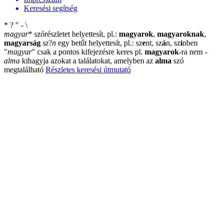
Keresési segítség
*
?
"
-
\
magyar
*
szórészletet helyettesít, pl.:
magyarok
,
magyaroknak
,
magyarság
sz
?
n
egy betűt helyettesít, pl.: sz
e
nt, sz
á
n, sz
í
nben
"
magyar
"
csak a pontos kifejezésre keres pl.
magyarok
-ra nem
-
alma
kihagyja azokat a találatokat, amelyben az
alma
szó
megtalálható
Részletes keresési útmutató