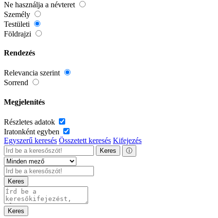
Ne használja a névteret
Személy
Testületi
Földrajzi
Rendezés
Relevancia szerint
Sorrend
Megjelenítés
Részletes adatok
Iratonként egyben
Egyszerű keresés
Összetett keresés
Kifejezés
Keres
ⓘ
Keres
Keres