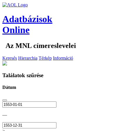
Adatbázisok
Online
Az MNL címereslevelei
Keresés
Hierarchia
Térkép
Információ
Találatok szűrése
Dátum
—
>