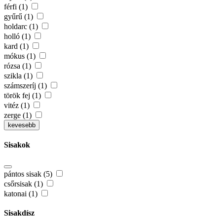
férfi (1)
gyűrű (1)
holdarc (1)
holló (1)
kard (1)
mókus (1)
rózsa (1)
szikla (1)
számszeríj (1)
török fej (1)
vitéz (1)
zerge (1)
kevesebb
Sisakok
pántos sisak (5)
csőrsisak (1)
katonai (1)
Sisakdísz