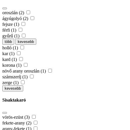
oroszlán (2)
ágyúgolyó (2)
fejsze (1)
férfi (1)
gyűrű (1)
több
kevesebb
holló (1)
kar (1)
kard (1)
korona (1)
növő arany oroszlán (1)
számszeríj (1)
zerge (1)
kevesebb
Sisaktakaró
vörös-ezüst (3)
fekete-arany (2)
arany-fekete (1)