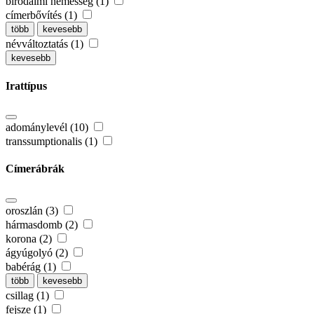
birodalmi nemesség (1)
címerbővítés (1)
több
kevesebb
névváltoztatás (1)
kevesebb
Irattípus
adománylevél (10)
transsumptionalis (1)
Címerábrák
oroszlán (3)
hármasdomb (2)
korona (2)
ágyúgolyó (2)
babérág (1)
több
kevesebb
csillag (1)
fejsze (1)