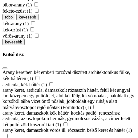
bíbor-arany (1)
fekete-ezüst (1)
több
kevesebb
kék-arany (1)
kék-ezüst (1)
vörös-arany (1)
kevesebb
Külső dísz
Arany keretben két emberi torzóval díszített architektonikus fülke,
kék háttéren (1)
aedicula, kék háttér (1)
arany keret, aedicula, damaszkolt rózsaszín háttér, felül két angyal
tart középen egy puttófejet, alul két félig fekvő nőalak, baloldalt egy
korsóból tálba vizet öntő nőalak, jobboldalt egy ruhája alatt
márványoszlopot rejtő nőalak (Fortitudo?) (1)
arany keret, damaszkolt kék háttér, kockás padló, reneszánsz
aedicula, az oszlopokon hermák, gyümölcsös vázák, a címer felett
két puttó zöld koszorút tart (1)
arany keret, damaszkolt vörös ill. rózsaszín belső keret és háttér (1)