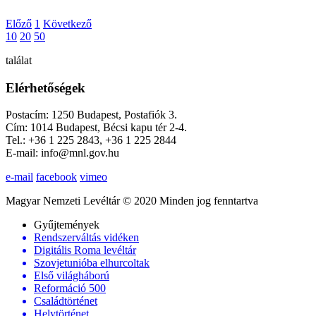
Előző
1
Következő
10
20
50
találat
Elérhetőségek
Postacím: 1250 Budapest, Postafiók 3.
Cím: 1014 Budapest, Bécsi kapu tér 2-4.
Tel.: +36 1 225 2843, +36 1 225 2844
E-mail: info@mnl.gov.hu
e-mail
facebook
vimeo
Magyar Nemzeti Levéltár © 2020 Minden jog fenntartva
Gyűjtemények
Rendszerváltás vidéken
Digitális Roma levéltár
Szovjetunióba elhurcoltak
Első világháború
Reformáció 500
Családtörténet
Helytörténet