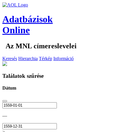
Adatbázisok
Online
Az MNL címereslevelei
Keresés
Hierarchia
Térkép
Információ
Találatok szűrése
Dátum
—
>