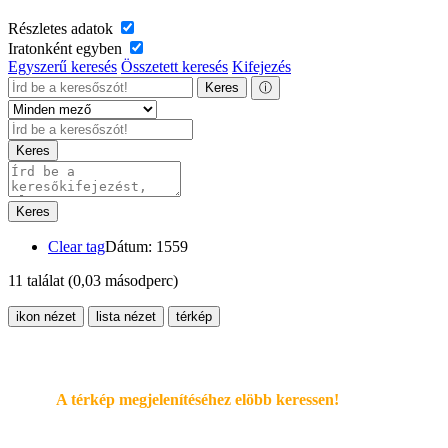
Részletes adatok
Iratonként egyben
Egyszerű keresés
Összetett keresés
Kifejezés
Keres
ⓘ
Keres
Keres
Clear tag
Dátum: 1559
11 találat
(0,03 másodperc)
ikon nézet
lista nézet
térkép
A térkép megjelenítéséhez elöbb keressen!