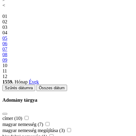
<
01
02
03
04
05
06
07
08
09
10
11
12
1559.
Hónap
Évek
Szűrés dátumra
Összes dátum
Adomány tárgya
címer (10)
magyar nemesség (7)
magyar nemesség megújítása (3)