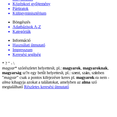
Középkori gyűjtemény
Pártiratok
Külügyminisztérium
Böngészés
Adatbázisok A-Z
Kategóriák
Információ
Használati útmutató
Impresszum
Keresési segítség
*
?
"
-
\
magyar
*
szórészletet helyettesít, pl.:
magyarok
,
magyaroknak
,
magyarság
sz
?
n
egy betűt helyettesít, pl.: sz
e
nt, sz
á
n, sz
í
nben
"
magyar
"
csak a pontos kifejezésre keres pl.
magyarok
-ra nem
-
alma
kihagyja azokat a találatokat, amelyben az
alma
szó
megtalálható
Részletes keresési útmutató