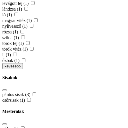
levágott fej (1)
lándzsa (1)
ló (1)
magyar vitéz (1)
nyílvessző (1)
rózsa (1)
szikla (1)
török fej (1)
török vitéz (1)
íj (1)
őzbak (1)
kevesebb
Sisakok
pántos sisak (3)
csőrsisak (1)
Mesteralak