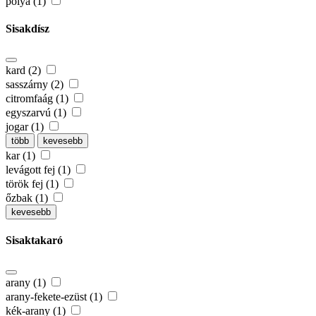
pólya (1)
Sisakdísz
kard (2)
sasszárny (2)
citromfaág (1)
egyszarvú (1)
jogar (1)
több
kevesebb
kar (1)
levágott fej (1)
török fej (1)
őzbak (1)
kevesebb
Sisaktakaró
arany (1)
arany-fekete-ezüst (1)
kék-arany (1)