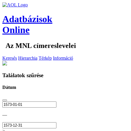
Adatbázisok
Online
Az MNL címereslevelei
Keresés
Hierarchia
Térkép
Információ
Találatok szűrése
Dátum
—
>