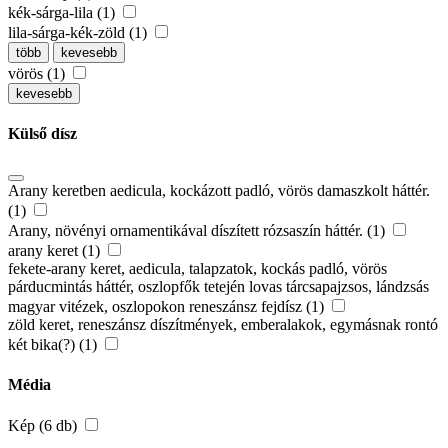
kék-sárga-lila (1)
lila-sárga-kék-zöld (1)
több
kevesebb
vörös (1)
kevesebb
Külső dísz
Arany keretben aedicula, kockázott padló, vörös damaszkolt háttér.
(1)
Arany, növényi ornamentikával díszített rózsaszín háttér. (1)
arany keret (1)
fekete-arany keret, aedicula, talapzatok, kockás padló, vörös
párducmintás háttér, oszlopfők tetején lovas tárcsapajzsos, lándzsás
magyar vitézek, oszlopokon reneszánsz fejdísz (1)
zöld keret, reneszánsz díszítmények, emberalakok, egymásnak rontó
két bika(?) (1)
Média
Kép (6 db)