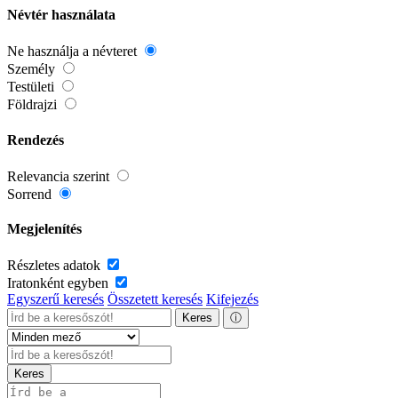
Névtér használata
Ne használja a névteret
Személy
Testületi
Földrajzi
Rendezés
Relevancia szerint
Sorrend
Megjelenítés
Részletes adatok
Iratonként egyben
Egyszerű keresés
Összetett keresés
Kifejezés
Keres
ⓘ
Keres