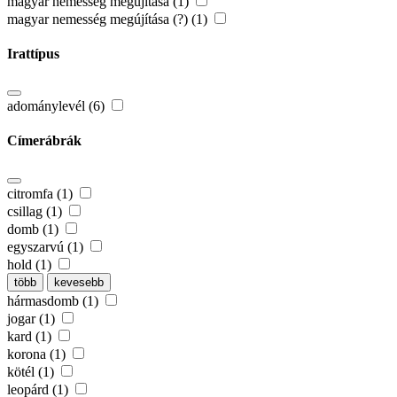
magyar nemesség megújítása (1)
magyar nemesség megújítása (?) (1)
Irattípus
adománylevél (6)
Címerábrák
citromfa (1)
csillag (1)
domb (1)
egyszarvú (1)
hold (1)
több
kevesebb
hármasdomb (1)
jogar (1)
kard (1)
korona (1)
kötél (1)
leopárd (1)