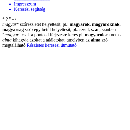
Impresszum
Keresési segítség
*
?
"
-
\
magyar
*
szórészletet helyettesít, pl.:
magyarok
,
magyaroknak
,
magyarság
sz
?
n
egy betűt helyettesít, pl.: sz
e
nt, sz
á
n, sz
í
nben
"
magyar
"
csak a pontos kifejezésre keres pl.
magyarok
-ra nem
-
alma
kihagyja azokat a találatokat, amelyben az
alma
szó
megtalálható
Részletes keresési útmutató