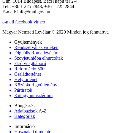
Cím: 1014 Budapest, Bécsi kapu tér 2-4.
Tel.: +36 1 225 2843, +36 1 225 2844
E-mail: info@mnl.gov.hu
e-mail
facebook
vimeo
Magyar Nemzeti Levéltár © 2020 Minden jog fenntartva
Gyűjtemények
Rendszerváltás vidéken
Digitális Roma levéltár
Szovjetunióba elhurcoltak
Első világháború
Reformáció 500
Családtörténet
Helytörténet
Középkori gyűjtemény
Pártiratok
Külügyminisztérium
Böngészés
Adatbázisok A-Z
Kategóriák
Információ
Használati útmutató