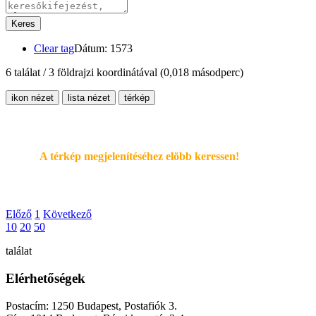
Keres
Clear tag
Dátum: 1573
6 találat / 3 földrajzi koordinátával
(0,018 másodperc)
ikon nézet
lista nézet
térkép
A térkép megjelenítéséhez elöbb keressen!
Előző
1
Következő
10
20
50
találat
Elérhetőségek
Postacím: 1250 Budapest, Postafiók 3.