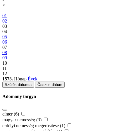
<
01
02
03
04
05
06
07
08
09
10
11
12
1573.
Hónap
Évek
Szűrés dátumra
Összes dátum
Adomány tárgya
címer (6)
magyar nemesség (3)
erdélyi nemesség megerősítése (1)