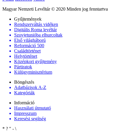
Magyar Nemzeti Levéltár © 2020 Minden jog fenntartva
Gyűjtemények
Rendszerváltás vidéken
Digitális Roma levéltár
Szovjetunióba elhurcoltak
Első világháború
Reformáció 500
Családtörténet
Helytörténet
Középkori gyűjtemény
Pártiratok
Külügyminisztérium
Böngészés
Adatbázisok A-Z
Kategóriák
Információ
Használati útmutató
Impresszum
Keresési segítség
*
?
"
-
\