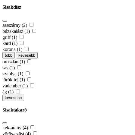
Sisakdísz
sasszárny (2)
búzakalász (1)
griff (1)
kard (1)
korona (1)
több
kevesebb
oroszlán (1)
sas (1)
szablya (1)
török fej (1)
vadember (1)
ág (1)
kevesebb
Sisaktakaró
kék-arany (4)
vörös-ezüst (4)