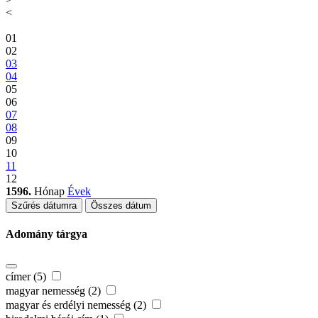
<
01
02
03
04
05
06
07
08
09
10
11
12
1596.
Hónap
Évek
Szűrés dátumra
Összes dátum
Adomány tárgya
címer (5)
magyar nemesség (2)
magyar és erdélyi nemesség (2)