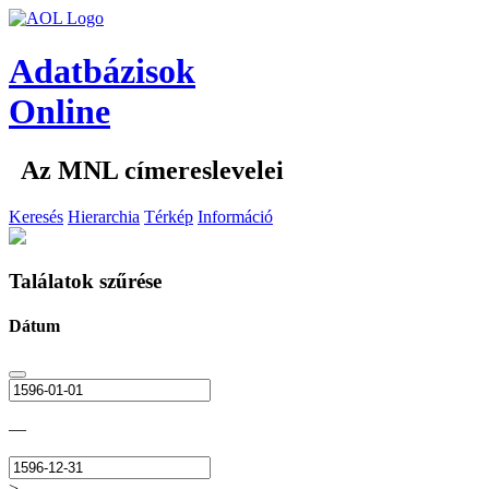
Adatbázisok
Online
Az MNL címereslevelei
Keresés
Hierarchia
Térkép
Információ
Találatok szűrése
Dátum
—
>