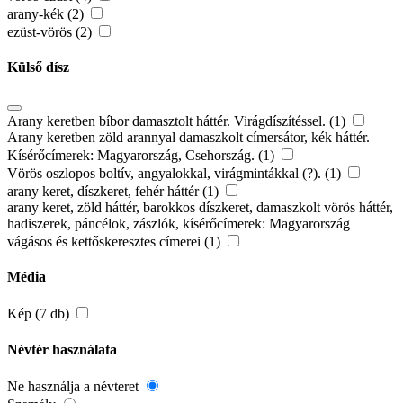
arany-kék (2)
ezüst-vörös (2)
Külső dísz
Arany keretben bíbor damasztolt háttér. Virágdíszítéssel. (1)
Arany keretben zöld arannyal damaszkolt címersátor, kék háttér.
Kísérőcímerek: Magyarország, Csehország. (1)
Vörös oszlopos boltív, angyalokkal, virágmintákkal (?). (1)
arany keret, díszkeret, fehér háttér (1)
arany keret, zöld háttér, barokkos díszkeret, damaszkolt vörös háttér,
hadiszerek, páncélok, zászlók, kísérőcímerek: Magyarország
vágásos és kettőskeresztes címerei (1)
Média
Kép (7 db)
Névtér használata
Ne használja a névteret