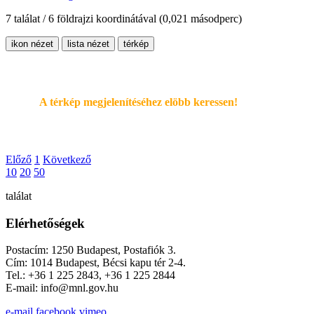
7 találat / 6 földrajzi koordinátával
(0,021 másodperc)
ikon nézet
lista nézet
térkép
A térkép megjelenítéséhez elöbb keressen!
Előző
1
Következő
10
20
50
találat
Elérhetőségek
Postacím: 1250 Budapest, Postafiók 3.
Cím: 1014 Budapest, Bécsi kapu tér 2-4.
Tel.: +36 1 225 2843, +36 1 225 2844
E-mail: info@mnl.gov.hu
e-mail
facebook
vimeo