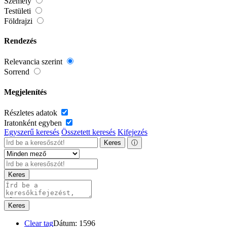
Személy
Testületi
Földrajzi
Rendezés
Relevancia szerint
Sorrend
Megjelenítés
Részletes adatok
Iratonként egyben
Egyszerű keresés
Összetett keresés
Kifejezés
Keres
ⓘ
Keres
Keres
Clear tag
Dátum: 1596