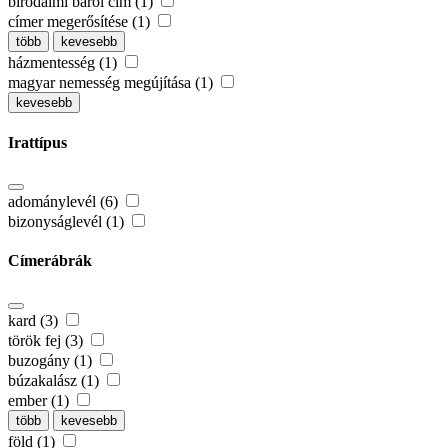
birodalmi bárói cím (1)
címer megerősítése (1)
több
kevesebb
házmentesség (1)
magyar nemesség megújítása (1)
kevesebb
Irattípus
adománylevél (6)
bizonyságlevél (1)
Címerábrák
kard (3)
török fej (3)
buzogány (1)
búzakalász (1)
ember (1)
több
kevesebb
föld (1)