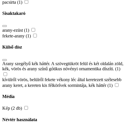
pacsirta (1)
Sisaktakaró
arany-ezüst (1)
fekete-arany (1)
Külső dísz
Arany szegélyű kék háttér. A szövegtükröt felül és két oldalán zöld,
kék, vörös és arany színű gótikus növényi ornamentika díszíti. (1)
kívülről vörös, belülről fekete vékony léc által keretezett szélesebb
arany keret, a kereten kis félkörívek sormintája, kék háttér (1)
Média
Kép (2 db)
Névtér használata