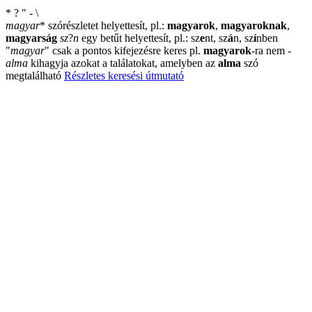
*
?
"
-
\
magyar
*
szórészletet helyettesít, pl.:
magyarok
,
magyaroknak
,
magyarság
sz
?
n
egy betűt helyettesít, pl.: sz
e
nt, sz
á
n, sz
í
nben
"
magyar
"
csak a pontos kifejezésre keres pl.
magyarok
-ra nem
-
alma
kihagyja azokat a találatokat, amelyben az
alma
szó
megtalálható
Részletes keresési útmutató