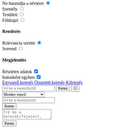
Ne használja a névteret
Személy
Testületi
Földrajzi
Rendezés
Relevancia szerint
Sorrend
Megjelenítés
Részletes adatok
Iratonként egyben
Egyszerű keresés
Összetett keresés
Kifejezés
Keres
ⓘ
Keres
Keres