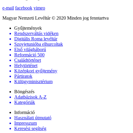
e-mail
facebook
vimeo
Magyar Nemzeti Levéltár © 2020 Minden jog fenntartva
Gyűjtemények
Rendszerváltás vidéken
Digitális Roma levéltár
Szovjetunióba elhurcoltak
Első világháború
Reformáció 500
Családtörténet
Helytörténet
Középkori gyűjtemény
Pártiratok
Külügyminisztérium
Böngészés
Adatbázisok A-Z
Kategóriák
Információ
Használati útmutató
Impresszum
Keresési segítség