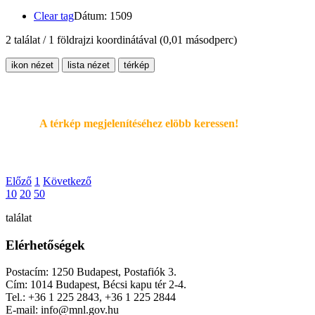
Clear tag
Dátum: 1509
2 találat / 1 földrajzi koordinátával
(0,01 másodperc)
ikon nézet
lista nézet
térkép
A térkép megjelenítéséhez elöbb keressen!
Előző
1
Következő
10
20
50
találat
Elérhetőségek
Postacím: 1250 Budapest, Postafiók 3.
Cím: 1014 Budapest, Bécsi kapu tér 2-4.
Tel.: +36 1 225 2843, +36 1 225 2844
E-mail: info@mnl.gov.hu