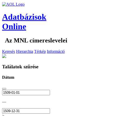
Adatbázisok
Online
Az MNL címereslevelei
Keresés
Hierarchia
Térkép
Információ
Találatok szűrése
Dátum
—
>