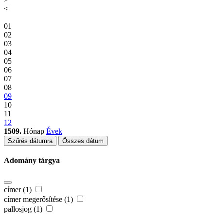
<
01
02
03
04
05
06
07
08
09
10
11
12
1509.
Hónap
Évek
Szűrés dátumra
Összes dátum
Adomány tárgya
címer (1)
címer megerősítése (1)
pallosjog (1)