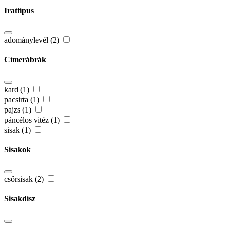
Irattípus
adománylevél (2)
Címerábrák
kard (1)
pacsirta (1)
pajzs (1)
páncélos vitéz (1)
sisak (1)
Sisakok
csőrsisak (2)
Sisakdísz