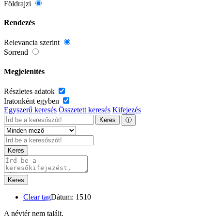
Földrajzi
Rendezés
Relevancia szerint
Sorrend
Megjelenítés
Részletes adatok
Iratonként egyben
Egyszerű keresés
Összetett keresés
Kifejezés
Keres
ⓘ
Keres
Keres
Clear tag
Dátum: 1510
A névtér nem talált.