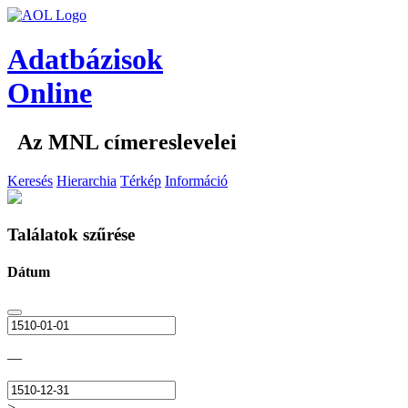
Adatbázisok
Online
Az MNL címereslevelei
Keresés
Hierarchia
Térkép
Információ
Találatok szűrése
Dátum
—
>