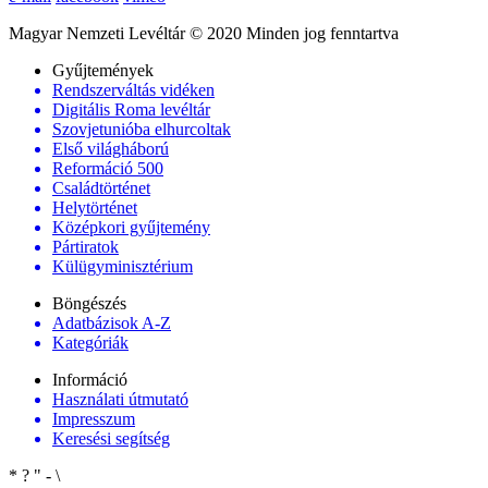
Magyar Nemzeti Levéltár © 2020 Minden jog fenntartva
Gyűjtemények
Rendszerváltás vidéken
Digitális Roma levéltár
Szovjetunióba elhurcoltak
Első világháború
Reformáció 500
Családtörténet
Helytörténet
Középkori gyűjtemény
Pártiratok
Külügyminisztérium
Böngészés
Adatbázisok A-Z
Kategóriák
Információ
Használati útmutató
Impresszum
Keresési segítség
*
?
"
-
\