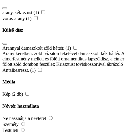
arany-kék-ezüst (1)
vörös-arany (1)
Külső dísz
Arannyal damaszkolt zöld háttér. (1)
Arany keretben, zöld pázsiton feketével damaszkolt kék háttér. A
címerfestmény mellett és fölött ornamentikus lapszéldísz, a címer
fölött zöld dombon feszület; Krissztust töviskoszorúval ábrázoló
Antalkesreszt. (1)
Média
Kép (2 db)
Névtér használata
Ne használja a névteret
Személy
Testületi