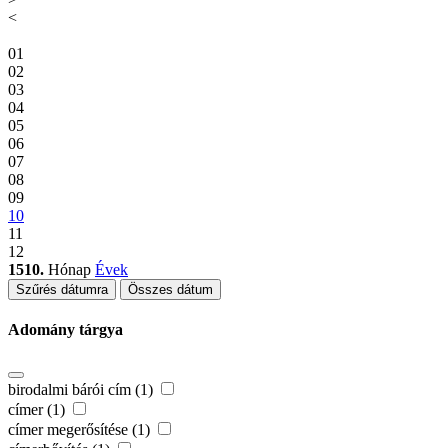
<
01
02
03
04
05
06
07
08
09
10
11
12
1510.
Hónap
Évek
Szűrés dátumra
Összes dátum
Adomány tárgya
birodalmi bárói cím (1)
címer (1)
címer megerősítése (1)