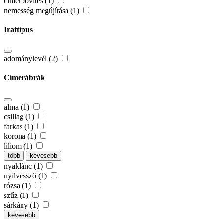
címerbővítés (1)
nemesség megújítása (1)
Irattípus
adománylevél (2)
Címerábrák
alma (1)
csillag (1)
farkas (1)
korona (1)
liliom (1)
több
kevesebb
nyaklánc (1)
nyílvessző (1)
rózsa (1)
szűz (1)
sárkány (1)
kevesebb