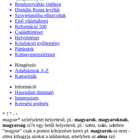
Rendszerváltás vidéken
Digitális Roma levéltár
Szovjetunióba elhurcoltak
Első világháború
Reformáció 500
Családtörténet
Helytörténet
Középkori gyűjtemény
Pártiratok
Külügyminisztérium
Böngészés
Adatbázisok A-Z
Kategóriák
Információ
Használati útmutató
Impresszum
Keresési segítség
*
?
"
-
\
magyar
*
szórészletet helyettesít, pl.:
magyarok
,
magyaroknak
,
magyarság
sz
?
n
egy betűt helyettesít, pl.: sz
e
nt, sz
á
n, sz
í
nben
"
magyar
"
csak a pontos kifejezésre keres pl.
magyarok
-ra nem
-
alma
kihagyja azokat a találatokat, amelyben az
alma
szó