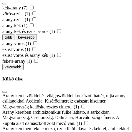
kék-arany (7)
vörös-ezüst (7)
arany-ezüst (1)
arany-kék (1)
arany-kék és ezüst-vörös (1)
több
kevesebb
arany-vörös (1)
ezüst-vörös (1)
ezüst-vörös és arany-kék (1)
fekete-arany (1)
kevesebb
Külső dísz
Arany keret, zölddel és világoszölddel kockázott háttér, rajta arany
csillagokkal.Aedicula. Kísérőcímerek: császári kiscímer,
Magyarország kettőskeresztes címere. (1)
Arany keretben architektonikus fülke látható, a sarkokban
Magyarország, Csehország, Dalmácia, Horvátország címere. A
kupola alatt damaszkolt zöld mező van. (1)
Arany keretben fekete mező, ezen felül lilával és kékkel, alul kékkel