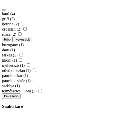
kard (4)
griff (2)
korona (2)
oroszlán (2)
rózsa (2)
több
kevesebb
buzogány (1)
daru (1)
farkas (1)
liliom (1)
nyílvessző (1)
növő oroszlán (1)
páncélos kar (1)
páncélos vitéz (1)
szablya (1)
természetes liliom (1)
kevesebb
Sisaktakaró