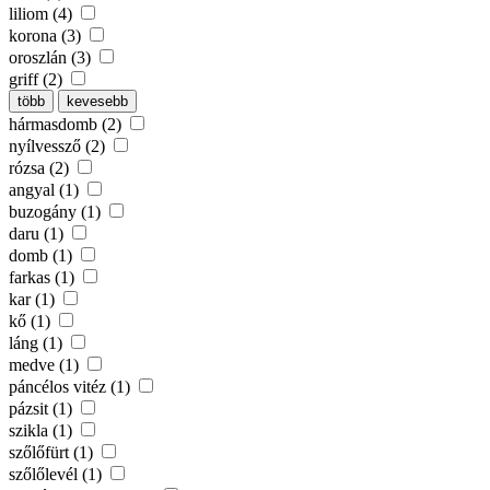
liliom (4)
korona (3)
oroszlán (3)
griff (2)
több
kevesebb
hármasdomb (2)
nyílvessző (2)
rózsa (2)
angyal (1)
buzogány (1)
daru (1)
domb (1)
farkas (1)
kar (1)
kő (1)
láng (1)
medve (1)
páncélos vitéz (1)
pázsit (1)
szikla (1)
szőlőfürt (1)
szőlőlevél (1)