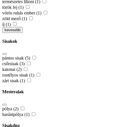
természetes liliom (1)
török fej (1)
vörös ruhás ember (1)
zöld mező (1)
íj (1)
kevesebb
Sisakok
pántos sisak (5)
csőrsisak (3)
katonai (2)
rostélyos sisak (1)
zárt sisak (1)
Mesteralak
pólya (2)
harántpólya (1)
Sisakdísz