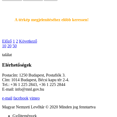
A térkép megjelenítéséhez elöbb keressen!
Előző
1
2
Következő
10
20
50
találat
Elérhetőségek
Postacím: 1250 Budapest, Postafiók 3.
Cím: 1014 Budapest, Bécsi kapu tér 2-4.
Tel.: +36 1 225 2843, +36 1 225 2844
E-mail: info@mnl.gov.hu
e-mail
facebook
vimeo
Magyar Nemzeti Levéltár © 2020 Minden jog fenntartva
Gyűjtemények