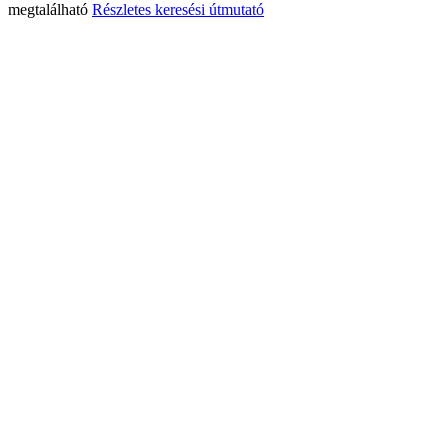
megtalálható
Részletes keresési útmutató