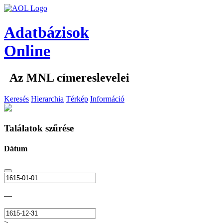
Adatbázisok
Online
Az MNL címereslevelei
Keresés
Hierarchia
Térkép
Információ
Találatok szűrése
Dátum
—
>