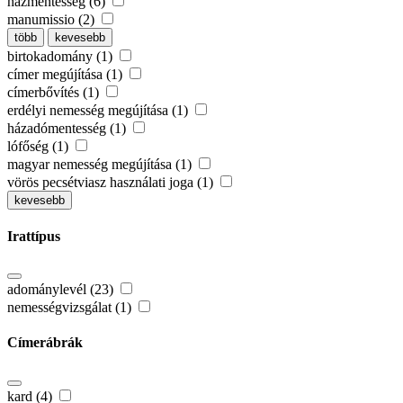
házmentesség (6)
manumissio (2)
több
kevesebb
birtokadomány (1)
címer megújítása (1)
címerbővítés (1)
erdélyi nemesség megújítása (1)
házadómentesség (1)
lófőség (1)
magyar nemesség megújítása (1)
vörös pecsétviasz használati joga (1)
kevesebb
Irattípus
adománylevél (23)
nemességvizsgálat (1)
Címerábrák
kard (4)