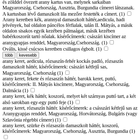
és zölddel övezett arany kartus van, melynek sarkaiban
Magyarország, Csehország, Ausztria, Burgundia címerei látszanak.
A kartusban lévő damaszkolt lila mezőre festették a címert. (1)
Arany keretben kék, arannyal damaszkolt háttér,aedicula, hadi
jelvények, bal oldalon páncélos férfialak, talán II. Mátyás, a másik
oldalon sisakos egyik kezében pálmaágat, másik kezében
babérkoszorút tartó nőalak. kísérőcímerek: császári kiscímer az
aranygyapjas renddel, Magyarország,Csehország. (1)
Ovális, kissé csúcsos keretben csillagos égbolt. (1)
több
kevesebb
arany keret, aedicula, rózsaszín-fehér kockás padló, rózsaszín
damaszkolt háttér, kísérőcímerek: császári kétfejű sas,
Magyarország, Csehország (1)
arany keret, fekete és rózsaszín háttér, barokk keret, puttó,
kísérőcímerek: II. Mátyás kiscímere, Magyarország, Csehország,
Dalmácia (1)
arany keret, kék háttér, koszorú, melyet két szárnyas puttó tart, a két
alsó sarokban egy-egy puttó feje (1)
arany keret, rózsaszín háttér. kísérőcímerek: a csásszári kétfejű sas az
Aranygyapjas renddel, Magyarország, Horvátország, Bulgáris (vagy
Szlavónia régebbi címere) (1)
arany keret, szürke és rózsaszín damaszkolt háttér, koszorú,
kísérőcímerek: Magyarország, Csehország, Ausztria, Burgundia (1)