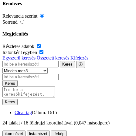
Rendezés
Relevancia szerint
Sorrend
Megjelenítés
Részletes adatok
Iratonként egyben
Egyszerű keresés
Összetett keresés
Kifejezés
Keres
ⓘ
Keres
Keres
Clear tag
Dátum: 1615
24 találat / 16 földrajzi koordinátával
(0,047 másodperc)
ikon nézet
lista nézet
térkép