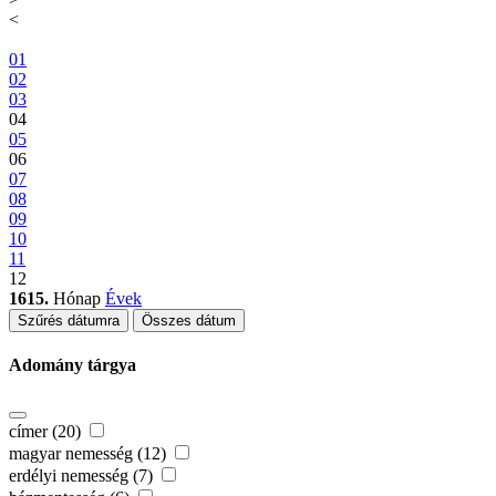
<
01
02
03
04
05
06
07
08
09
10
11
12
1615.
Hónap
Évek
Szűrés dátumra
Összes dátum
Adomány tárgya
címer (20)
magyar nemesség (12)
erdélyi nemesség (7)