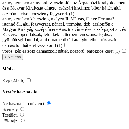
arany keretben arany boltív, oszlopfőn az Árpádházi királyok címere
és a Magyar Királyság címere, császári kiscímer, bíbor háttér, alul
oszmán illetve keresztény fegyverek (1)
arany keretben két oszlop, melyen II. Mátyás, illetve Fortuna?
istennő áll, alul fegyverzet, páncél, trombita, dob, aszlopfőn a
Magyar Királyág középcímere Ausztria címerével a szívpajzsban, és
Kasierwappen látszik, felül kék háttérben reneszánsz fejdísz,
gyümölcsgirlanddal, ami ornamentikált aranykeretben rózsaszín
damasztolt hátteret vesz körül (1)
vörös, kék és zöld damaszkolt háttér, koszorú, barokkos keret (1)
kevesebb
Média
Kép (23 db)
Névtér használata
Ne használja a névteret
Személy
Testületi
Földrajzi