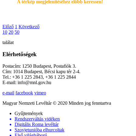
A térkép megjelenítéséhez elöbb keressen!
Előző
1
Következő
10
20
50
találat
Elérhetőségek
Postacím: 1250 Budapest, Postafiók 3.
Cím: 1014 Budapest, Bécsi kapu tér 2-4.
Tel.: +36 1 225 2843, +36 1 225 2844
E-mail: info@mnl.gov.hu
e-mail
facebook
vimeo
Magyar Nemzeti Levéltár © 2020 Minden jog fenntartva
Gyűjtemények
Rendszerváltás vidéken
Digitális Roma levéltár
Szovjetunióba elhurcoltak
Első világháború