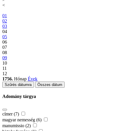
<
01
02
03
04
05
06
07
08
09
10
11
12
1756.
Hónap
Évek
Szűrés dátumra
Összes dátum
Adomány tárgya
címer (7)
magyar nemesség (6)
manumissio (2)