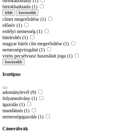
birtokadomány (1)
birtokbaiktatás (1)
több
kevesebb
címer megerősítése (1)
előnév (1)
erdélyi nemesség (1)
hitelesítés (1)
magyar bárói cím megerősítése (1)
nemességvizsgálat (1)
vörös pecsétviasz használati joga (1)
kevesebb
Irattípus
adománylevél (9)
folyamodvány (1)
igazolás (1)
mandátum (1)
nemességigazolás (1)
Címerábrák