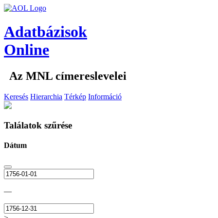
Adatbázisok
Online
Az MNL címereslevelei
Keresés
Hierarchia
Térkép
Információ
Találatok szűrése
Dátum
—
>