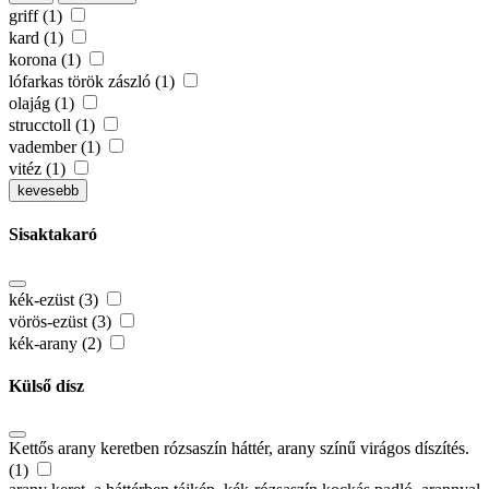
griff (1)
kard (1)
korona (1)
lófarkas török zászló (1)
olajág (1)
strucctoll (1)
vadember (1)
vitéz (1)
kevesebb
Sisaktakaró
kék-ezüst (3)
vörös-ezüst (3)
kék-arany (2)
Külső dísz
Kettős arany keretben rózsaszín háttér, arany színű virágos díszítés.
(1)