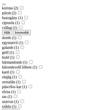
korona (2)
pázsit (2)
buzogány (1)
ciprusfa (1)
csillag (1)
több
kevesebb
domb (1)
egyszarvú (1)
galamb (1)
griff (1)
hold (1)
hármasdomb (1)
háromlevelű lóhere (1)
kard (1)
olajág (1)
oroszlán (1)
páncélos kar (1)
rózsa (1)
sas (1)
szarvas (1)
szikla (1)