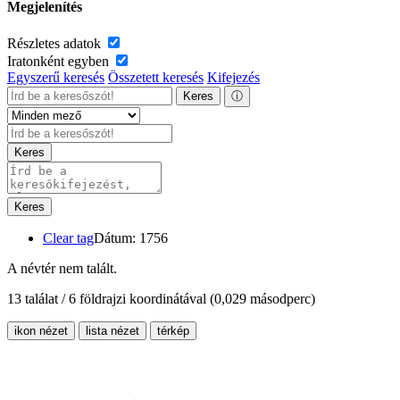
Megjelenítés
Részletes adatok
Iratonként egyben
Egyszerű keresés
Összetett keresés
Kifejezés
Keres
ⓘ
Keres
Keres
Clear tag
Dátum: 1756
A névtér nem talált.
13 találat / 6 földrajzi koordinátával
(0,029 másodperc)
ikon nézet
lista nézet
térkép