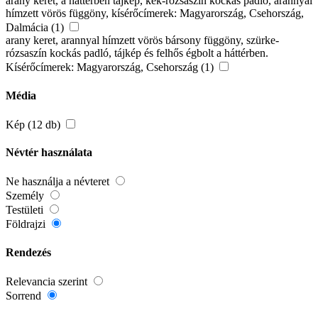
arany keret, a háttérben tájkép, kék-rózsaszín kockás padló, arannyal
hímzett vörös függöny, kísérőcímerek: Magyarország, Csehország,
Dalmácia (1)
arany keret, arannyal hímzett vörös bársony függöny, szürke-
rózsaszín kockás padló, tájkép és felhős égbolt a háttérben.
Kísérőcímerek: Magyarország, Csehország (1)
Média
Kép (12 db)
Névtér használata
Ne használja a névteret
Személy
Testületi
Földrajzi
Rendezés
Relevancia szerint
Sorrend