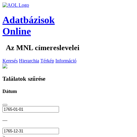
Adatbázisok
Online
Az MNL címereslevelei
Keresés
Hierarchia
Térkép
Információ
Találatok szűrése
Dátum
—
>