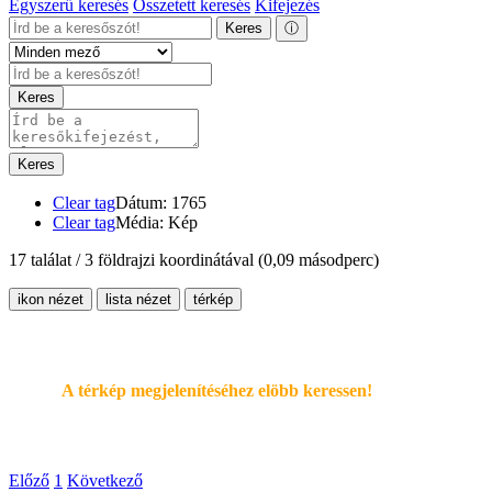
Egyszerű keresés
Összetett keresés
Kifejezés
Keres
ⓘ
Keres
Keres
Clear tag
Dátum: 1765
Clear tag
Média: Kép
17 találat / 3 földrajzi koordinátával
(0,09 másodperc)
ikon nézet
lista nézet
térkép
A térkép megjelenítéséhez elöbb keressen!
Előző
1
Következő