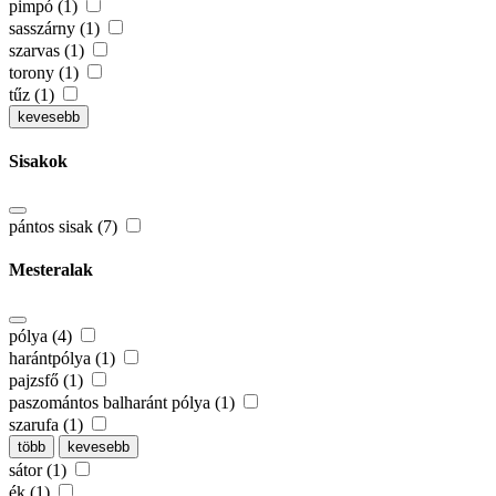
pimpó (1)
sasszárny (1)
szarvas (1)
torony (1)
tűz (1)
kevesebb
Sisakok
pántos sisak (7)
Mesteralak
pólya (4)
harántpólya (1)
pajzsfő (1)
paszomántos balharánt pólya (1)
szarufa (1)
több
kevesebb
sátor (1)
ék (1)