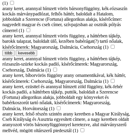
(1)
arany keret, arannyal hímzett vörös bársonyfüggöny, kék-rózsaszín
kockás márványpadlózat, felhős háttér, baloldalt a Hatalom,
jobboldalt a Szerencse (Fortuna) allegorikus alakja, kísérőcímer:
nagyedelt magyar és cseh címer, szívpajzsban az osztrák pólyás
címerrel (1)
arany keret, arannyal hímzett vörös függöny, a háttérben tájkép,
barokk talapzat, baloldalt ülő, kezében babérágat(?) tartó nőalak,
kísérőcímerek: Magyarország, Dalmácia, Csehország (1)
több
kevesebb
arany keret, arannyal hímzett vörös függöny, a háttérben tájkép,
rózsaszín-szürke kockás padló, kísérőcímerek: Magyarország,
Csehország, Dalmácia (1)
arany keret, bíborvörös függöny arany ornamentikával, kék háttér,
kísérőcímerek: Csehország, Magyarország, Dalmácia (1)
arany keret, ezüsttel és arannyal hímzett zöld függöny, kék-fehér
kockás padló, a háttérben tájkép, puttók, baloldalt a Szerencse
(Fortuna) allegorikus alakja, jobboldalt egy könyveket és
babérkoszorút tartó nőalak, kísérőcímerek: Magyarország,
Dalmácia, Horvátország (1)
arany keret, felső részén szintén arany keretben a Magyar Királyság,
Cseh Királyság és Ausztria egyesített címere, a nagy keretben oldalt
aranyozott vörös bársonyfüggönnyel keretezve, alul márványszerű
mellvéd, mögött oltárszerű piedesztál (1)