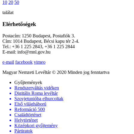
10
20
50
találat
Elérhetőségek
Postacím: 1250 Budapest, Postafiók 3.
Cím: 1014 Budapest, Bécsi kapu tér 2-4.
Tel.: +36 1 225 2843, +36 1 225 2844
E-mail: info@mnl.gov.hu
e-mail
facebook
vimeo
Magyar Nemzeti Levéltár © 2020 Minden jog fenntartva
Gyűjtemények
Rendszerváltás vidéken
Digitális Roma levéltár
Szovjetunióba elhurcoltak
Első világháború
Reformáció 500
Családtörténet
Helytörténet
Középkori gyűjtemény
Pártiratok