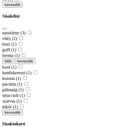
kevesebb
Sisakdísz
sasszárny (3)
vitéz (2)
borz (1)
griff (1)
herma (1)
több
kevesebb
kard (1)
kettőskereszt (1)
korona (1)
pacsirta (1)
pálmaág (1)
strucctoll (1)
szarvas (1)
tükör (1)
kevesebb
Sisaktakaró