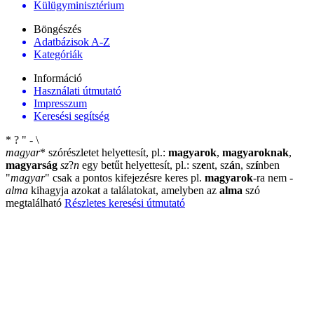
Külügyminisztérium
Böngészés
Adatbázisok A-Z
Kategóriák
Információ
Használati útmutató
Impresszum
Keresési segítség
*
?
"
-
\
magyar
*
szórészletet helyettesít, pl.:
magyarok
,
magyaroknak
,
magyarság
sz
?
n
egy betűt helyettesít, pl.: sz
e
nt, sz
á
n, sz
í
nben
"
magyar
"
csak a pontos kifejezésre keres pl.
magyarok
-ra nem
-
alma
kihagyja azokat a találatokat, amelyben az
alma
szó
megtalálható
Részletes keresési útmutató