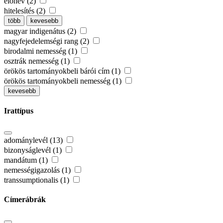
előnév (2)
hitelesítés (2)
több
kevesebb
magyar indigenátus (2)
nagyfejedelemségi rang (2)
birodalmi nemesség (1)
osztrák nemesség (1)
örökös tartományokbeli bárói cím (1)
örökös tartományokbeli nemesség (1)
kevesebb
Irattípus
adománylevél (13)
bizonyságlevél (1)
mandátum (1)
nemességigazolás (1)
transsumptionalis (1)
Címerábrák