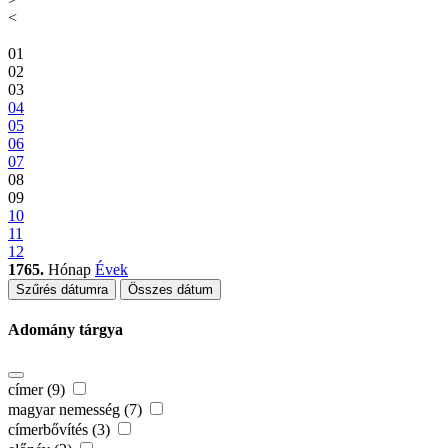
<
01
02
03
04
05
06
07
08
09
10
11
12
1765.
Hónap
Évek
Szűrés dátumra
Összes dátum
Adomány tárgya
címer (9)
magyar nemesség (7)
címerbővítés (3)