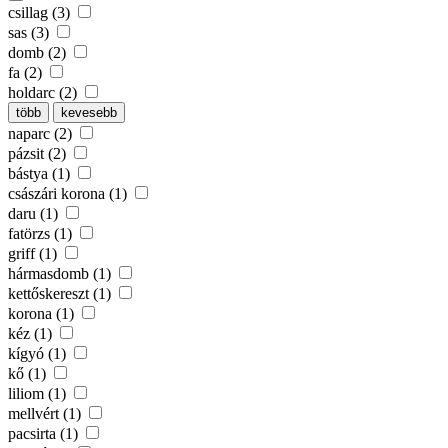
csillag (3)
sas (3)
domb (2)
fa (2)
holdarc (2)
több
kevesebb
naparc (2)
pázsit (2)
bástya (1)
császári korona (1)
daru (1)
fatörzs (1)
griff (1)
hármasdomb (1)
kettőskereszt (1)
korona (1)
kéz (1)
kígyó (1)
kő (1)
liliom (1)
mellvért (1)
pacsirta (1)