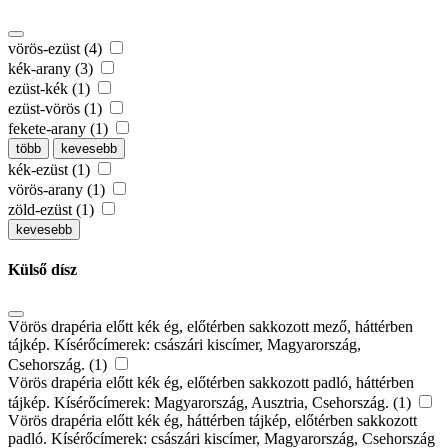
vörös-ezüst (4)
kék-arany (3)
ezüst-kék (1)
ezüst-vörös (1)
fekete-arany (1)
több
kevesebb
kék-ezüst (1)
vörös-arany (1)
zöld-ezüst (1)
kevesebb
Külső dísz
Vörös drapéria előtt kék ég, előtérben sakkozott mező, háttérben
tájkép. Kísérőcímerek: császári kiscímer, Magyarország,
Csehország. (1)
Vörös drapéria előtt kék ég, előtérben sakkozott padló, háttérben
tájkép. Kísérőcímerek: Magyarország, Ausztria, Csehország. (1)
Vörös drapéria előtt kék ég, háttérben tájkép, előtérben sakkozott
padló. Kísérőcímerek: császári kiscímer, Magyarország, Csehország