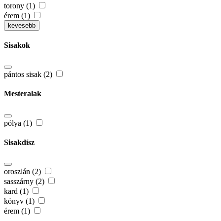
torony (1)
érem (1)
kevesebb
Sisakok
pántos sisak (2)
Mesteralak
pólya (1)
Sisakdísz
oroszlán (2)
sasszárny (2)
kard (1)
könyv (1)
érem (1)