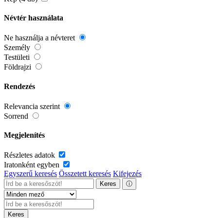
Névtér használata
Ne használja a névteret
Személy
Testületi
Földrajzi
Rendezés
Relevancia szerint
Sorrend
Megjelenítés
Részletes adatok
Iratonként egyben
Egyszerű keresés
Összetett keresés
Kifejezés
Keres
ⓘ
Keres