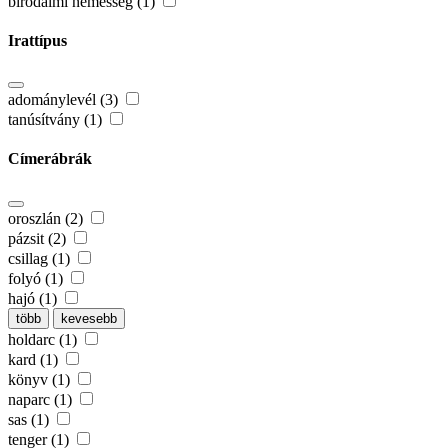
birodalmi nemesség (1)
Irattípus
adománylevél (3)
tanúsítvány (1)
Címerábrák
oroszlán (2)
pázsit (2)
csillag (1)
folyó (1)
hajó (1)
több
kevesebb
holdarc (1)
kard (1)
könyv (1)
naparc (1)
sas (1)
tenger (1)