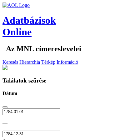
Adatbázisok
Online
Az MNL címereslevelei
Keresés
Hierarchia
Térkép
Információ
Találatok szűrése
Dátum
—
>