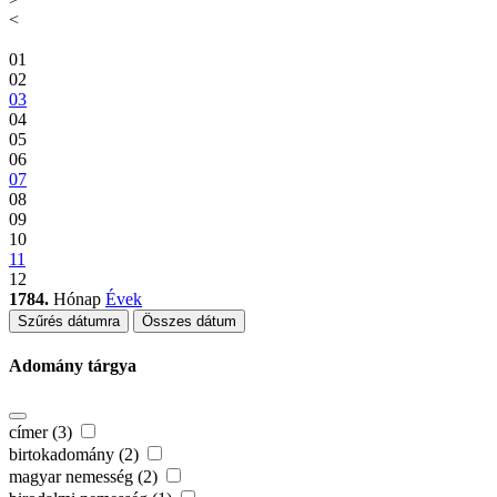
<
01
02
03
04
05
06
07
08
09
10
11
12
1784.
Hónap
Évek
Szűrés dátumra
Összes dátum
Adomány tárgya
címer (3)
birtokadomány (2)
magyar nemesség (2)