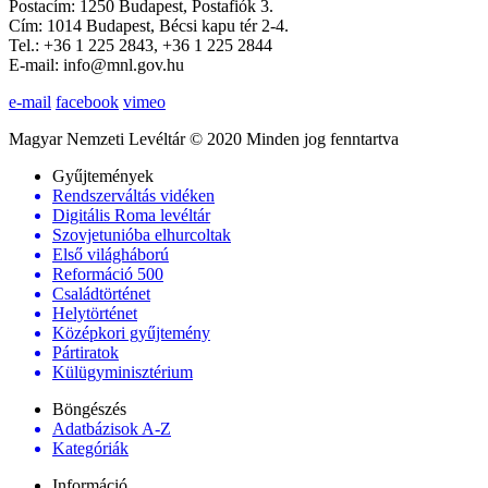
Postacím: 1250 Budapest, Postafiók 3.
Cím: 1014 Budapest, Bécsi kapu tér 2-4.
Tel.: +36 1 225 2843, +36 1 225 2844
E-mail: info@mnl.gov.hu
e-mail
facebook
vimeo
Magyar Nemzeti Levéltár © 2020 Minden jog fenntartva
Gyűjtemények
Rendszerváltás vidéken
Digitális Roma levéltár
Szovjetunióba elhurcoltak
Első világháború
Reformáció 500
Családtörténet
Helytörténet
Középkori gyűjtemény
Pártiratok
Külügyminisztérium
Böngészés
Adatbázisok A-Z
Kategóriák
Információ