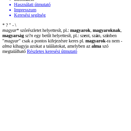
Használati útmutató
Impresszum
Keresési segítség
*
?
"
-
\
magyar
*
szórészletet helyettesít, pl.:
magyarok
,
magyaroknak
,
magyarság
sz
?
n
egy betűt helyettesít, pl.: sz
e
nt, sz
á
n, sz
í
nben
"
magyar
"
csak a pontos kifejezésre keres pl.
magyarok
-ra nem
-
alma
kihagyja azokat a találatokat, amelyben az
alma
szó
megtalálható
Részletes keresési útmutató