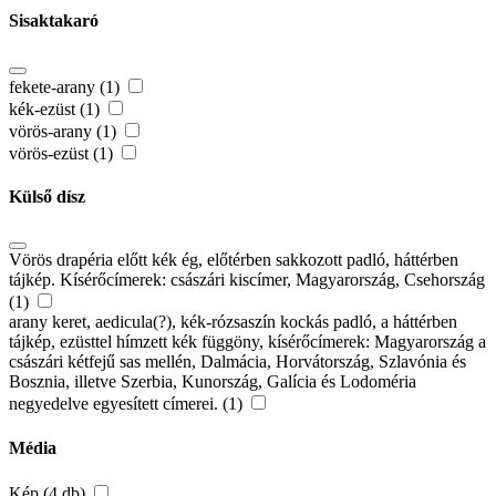
Sisaktakaró
fekete-arany (1)
kék-ezüst (1)
vörös-arany (1)
vörös-ezüst (1)
Külső dísz
Vörös drapéria előtt kék ég, előtérben sakkozott padló, háttérben
tájkép. Kísérőcímerek: császári kiscímer, Magyarország, Csehország
(1)
arany keret, aedicula(?), kék-rózsaszín kockás padló, a háttérben
tájkép, ezüsttel hímzett kék függöny, kísérőcímerek: Magyarország a
császári kétfejű sas mellén, Dalmácia, Horvátország, Szlavónia és
Bosznia, illetve Szerbia, Kunország, Galícia és Lodoméria
negyedelve egyesített címerei. (1)
Média
Kép (4 db)