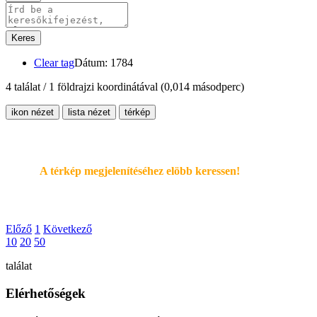
Keres
Clear tag
Dátum: 1784
4 találat / 1 földrajzi koordinátával
(0,014 másodperc)
ikon nézet
lista nézet
térkép
A térkép megjelenítéséhez elöbb keressen!
Előző
1
Következő
10
20
50
találat
Elérhetőségek