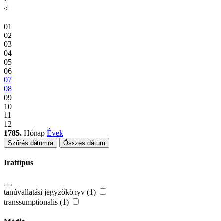
<
01
02
03
04
05
06
07
08
09
10
11
12
1785.
Hónap
Évek
Szűrés dátumra
Összes dátum
Irattípus
tanúvallatási jegyzőkönyv (1)
transsumptionalis (1)