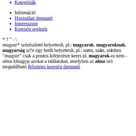
Kategóriák
Információ
Használati útmutató
Impresszum
Keresési segítség
*
?
"
-
\
magyar
*
szórészletet helyettesít, pl.:
magyarok
,
magyaroknak
,
magyarság
sz
?
n
egy betűt helyettesít, pl.: sz
e
nt, sz
á
n, sz
í
nben
"
magyar
"
csak a pontos kifejezésre keres pl.
magyarok
-ra nem
-
alma
kihagyja azokat a találatokat, amelyben az
alma
szó
megtalálható
Részletes keresési útmutató