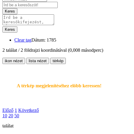
Keres
Keres
Clear tag
Dátum: 1785
2 találat / 2 földrajzi koordinátával
(0,008 másodperc)
ikon nézet
lista nézet
térkép
A térkép megjelenítéséhez elöbb keressen!
Előző
1
Következő
10
20
50
találat