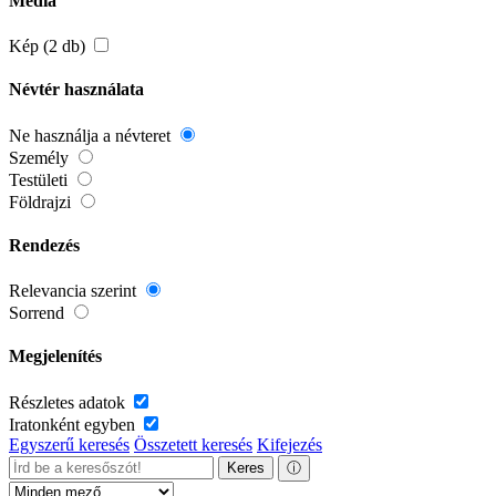
Média
Kép (2 db)
Névtér használata
Ne használja a névteret
Személy
Testületi
Földrajzi
Rendezés
Relevancia szerint
Sorrend
Megjelenítés
Részletes adatok
Iratonként egyben
Egyszerű keresés
Összetett keresés
Kifejezés
Keres
ⓘ