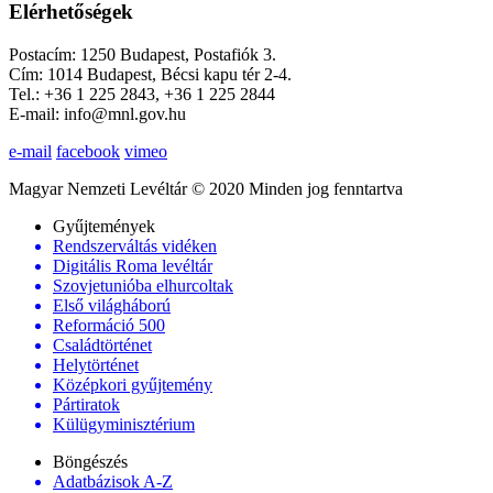
Elérhetőségek
Postacím: 1250 Budapest, Postafiók 3.
Cím: 1014 Budapest, Bécsi kapu tér 2-4.
Tel.: +36 1 225 2843, +36 1 225 2844
E-mail: info@mnl.gov.hu
e-mail
facebook
vimeo
Magyar Nemzeti Levéltár © 2020 Minden jog fenntartva
Gyűjtemények
Rendszerváltás vidéken
Digitális Roma levéltár
Szovjetunióba elhurcoltak
Első világháború
Reformáció 500
Családtörténet
Helytörténet
Középkori gyűjtemény
Pártiratok
Külügyminisztérium
Böngészés
Adatbázisok A-Z