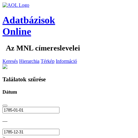
Adatbázisok
Online
Az MNL címereslevelei
Keresés
Hierarchia
Térkép
Információ
Találatok szűrése
Dátum
—
>