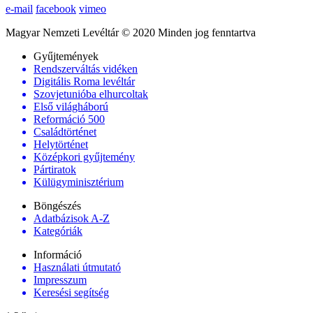
e-mail
facebook
vimeo
Magyar Nemzeti Levéltár © 2020 Minden jog fenntartva
Gyűjtemények
Rendszerváltás vidéken
Digitális Roma levéltár
Szovjetunióba elhurcoltak
Első világháború
Reformáció 500
Családtörténet
Helytörténet
Középkori gyűjtemény
Pártiratok
Külügyminisztérium
Böngészés
Adatbázisok A-Z
Kategóriák
Információ
Használati útmutató
Impresszum
Keresési segítség