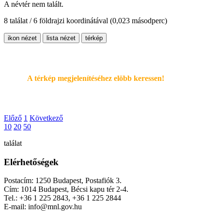
A névtér nem talált.
8 találat / 6 földrajzi koordinátával
(0,023 másodperc)
ikon nézet
lista nézet
térkép
A térkép megjelenítéséhez elöbb keressen!
Előző
1
Következő
10
20
50
találat
Elérhetőségek
Postacím: 1250 Budapest, Postafiók 3.
Cím: 1014 Budapest, Bécsi kapu tér 2-4.
Tel.: +36 1 225 2843, +36 1 225 2844
E-mail: info@mnl.gov.hu