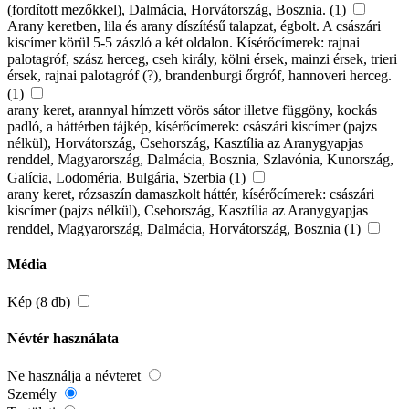
(fordított mezőkkel), Dalmácia, Horvátország, Bosznia. (1)
Arany keretben, lila és arany díszítésű talapzat, égbolt. A császári
kiscímer körül 5-5 zászló a két oldalon. Kísérőcímerek: rajnai
palotagróf, szász herceg, cseh király, kölni érsek, mainzi érsek, trieri
érsek, rajnai palotagróf (?), brandenburgi őrgróf, hannoveri herceg.
(1)
arany keret, arannyal hímzett vörös sátor illetve függöny, kockás
padló, a háttérben tájkép, kísérőcímerek: császári kiscímer (pajzs
nélkül), Horvátország, Csehország, Kasztília az Aranygyapjas
renddel, Magyarország, Dalmácia, Bosznia, Szlavónia, Kunország,
Galícia, Lodoméria, Bulgária, Szerbia (1)
arany keret, rózsaszín damaszkolt háttér, kísérőcímerek: császári
kiscímer (pajzs nélkül), Csehország, Kasztília az Aranygyapjas
renddel, Magyarország, Dalmácia, Horvátország, Bosznia (1)
Média
Kép (8 db)
Névtér használata
Ne használja a névteret
Személy