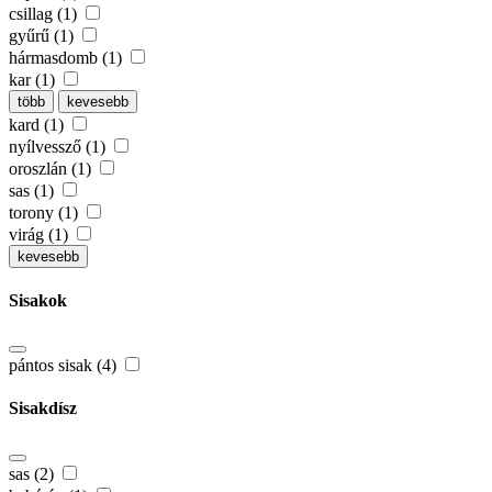
csillag (1)
gyűrű (1)
hármasdomb (1)
kar (1)
több
kevesebb
kard (1)
nyílvessző (1)
oroszlán (1)
sas (1)
torony (1)
virág (1)
kevesebb
Sisakok
pántos sisak (4)
Sisakdísz
sas (2)