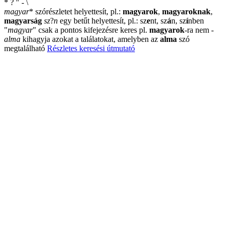
*
?
"
-
\
magyar
*
szórészletet helyettesít, pl.:
magyarok
,
magyaroknak
,
magyarság
sz
?
n
egy betűt helyettesít, pl.: sz
e
nt, sz
á
n, sz
í
nben
"
magyar
"
csak a pontos kifejezésre keres pl.
magyarok
-ra nem
-
alma
kihagyja azokat a találatokat, amelyben az
alma
szó
megtalálható
Részletes keresési útmutató