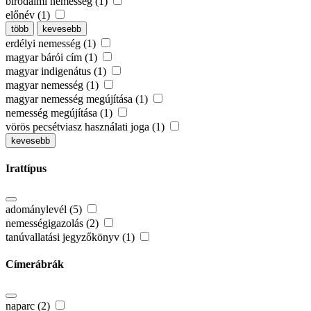
birodalmi nemesség (1)
előnév (1)
több
kevesebb
erdélyi nemesség (1)
magyar bárói cím (1)
magyar indigenátus (1)
magyar nemesség (1)
magyar nemesség megújítása (1)
nemesség megújítása (1)
vörös pecsétviasz használati joga (1)
kevesebb
Irattípus
adománylevél (5)
nemességigazolás (2)
tanúvallatási jegyzőkönyv (1)
Címerábrák
naparc (2)