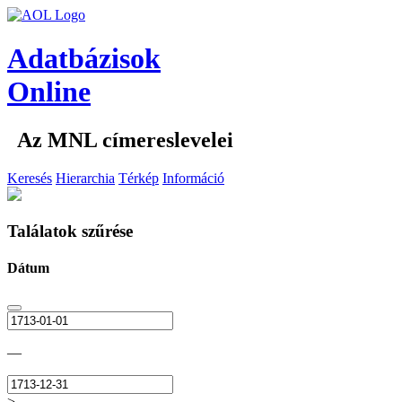
Adatbázisok
Online
Az MNL címereslevelei
Keresés
Hierarchia
Térkép
Információ
Találatok szűrése
Dátum
—
>