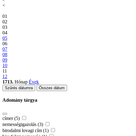
<
01
02
03
04
05
06
07
08
09
10
11
12
1713.
Hónap
Évek
Szűrés dátumra
Összes dátum
Adomány tárgya
címer (5)
nemességigazolás (3)
birodalmi lovagi cím (1)