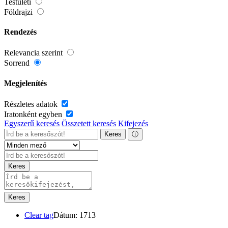
Testületi
Földrajzi
Rendezés
Relevancia szerint
Sorrend
Megjelenítés
Részletes adatok
Iratonként egyben
Egyszerű keresés
Összetett keresés
Kifejezés
Keres
ⓘ
Keres
Keres
Clear tag
Dátum: 1713