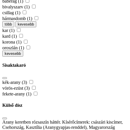
babérág (1)
bivalyszarv (1)
csillag (1)
hármasdomb (1)
több
kevesebb
kar (1)
kard (1)
korona (1)
oroszlán (1)
kevesebb
Sisaktakaró
kék-arany (3)
vörös-ezüst (3)
fekete-arany (1)
Külső dísz
Arany keretben rózsaszín háttér. Kísérőcímerek: császári kiscímer,
Csehország, Kasztília (Aranygyapjas-renddel), Magyarország