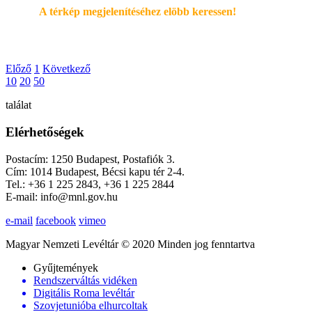
A térkép megjelenítéséhez elöbb keressen!
Előző
1
Következő
10
20
50
találat
Elérhetőségek
Postacím: 1250 Budapest, Postafiók 3.
Cím: 1014 Budapest, Bécsi kapu tér 2-4.
Tel.: +36 1 225 2843, +36 1 225 2844
E-mail: info@mnl.gov.hu
e-mail
facebook
vimeo
Magyar Nemzeti Levéltár © 2020 Minden jog fenntartva
Gyűjtemények
Rendszerváltás vidéken
Digitális Roma levéltár
Szovjetunióba elhurcoltak