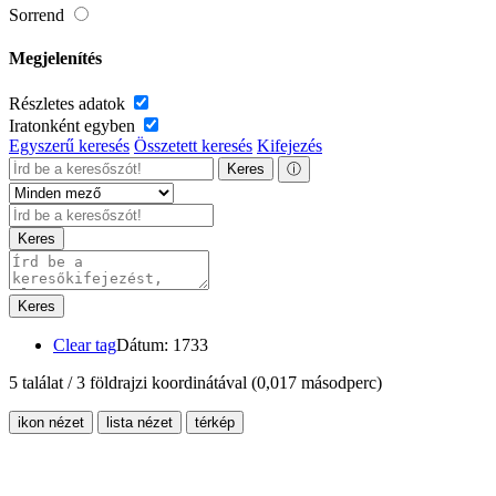
Sorrend
Megjelenítés
Részletes adatok
Iratonként egyben
Egyszerű keresés
Összetett keresés
Kifejezés
Keres
ⓘ
Keres
Keres
Clear tag
Dátum: 1733
5 találat / 3 földrajzi koordinátával
(0,017 másodperc)
ikon nézet
lista nézet
térkép