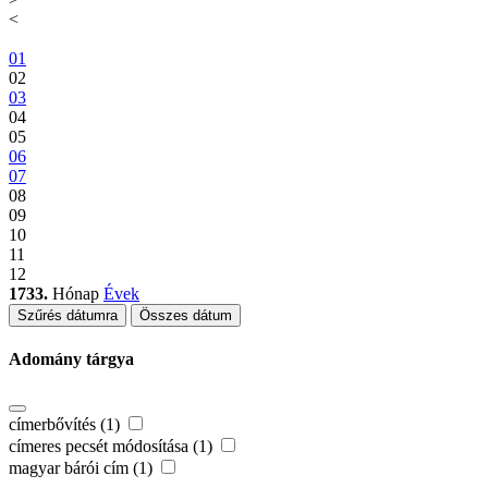
<
01
02
03
04
05
06
07
08
09
10
11
12
1733.
Hónap
Évek
Szűrés dátumra
Összes dátum
Adomány tárgya
címerbővítés (1)
címeres pecsét módosítása (1)
magyar bárói cím (1)