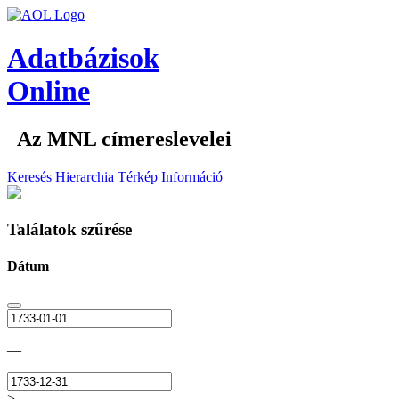
Adatbázisok
Online
Az MNL címereslevelei
Keresés
Hierarchia
Térkép
Információ
Találatok szűrése
Dátum
—
>