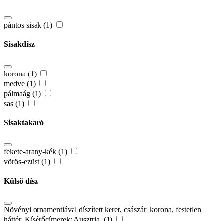
pántos sisak (1)
Sisakdísz
korona (1)
medve (1)
pálmaág (1)
sas (1)
Sisaktakaró
fekete-arany-kék (1)
vörös-ezüst (1)
Külső dísz
Növényi ornamentiával díszített keret, császári korona, festetlen
háttér. Kísérőcímerek: Ausztria. (1)