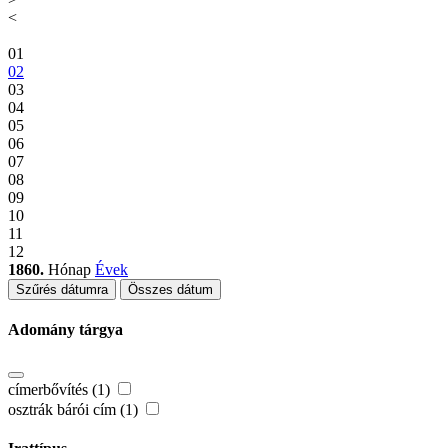
<
01
02
03
04
05
06
07
08
09
10
11
12
1860.
Hónap
Évek
Szűrés dátumra
Összes dátum
Adomány tárgya
címerbővítés (1)
osztrák bárói cím (1)