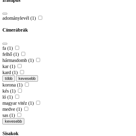
Irattípus
adománylevél (1)
Címerábrák
fa (1)
felhő (1)
hármasdomb (1)
kar (1)
kard (1)
több
kevesebb
korona (1)
kés (1)
ló (1)
magyar vitéz (1)
medve (1)
sas (1)
kevesebb
Sisakok