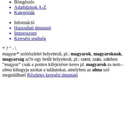
Böngészés
Adatbázisok A-Z
Kategóriák
Információ
Használati útmutató
Impresszum
Keresési segítség
*
?
"
-
\
magyar
*
szórészletet helyettesít, pl.:
magyarok
,
magyaroknak
,
magyarság
sz
?
n
egy betűt helyettesít, pl.: sz
e
nt, sz
á
n, sz
í
nben
"
magyar
"
csak a pontos kifejezésre keres pl.
magyarok
-ra nem
-
alma
kihagyja azokat a találatokat, amelyben az
alma
szó
megtalálható
Részletes keresési útmutató