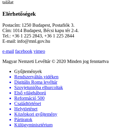
találat
Elérhetőségek
Postacím: 1250 Budapest, Postafiók 3.
Cím: 1014 Budapest, Bécsi kapu tér 2-4.
Tel.: +36 1 225 2843, +36 1 225 2844
E-mail: info@mnl.gov.hu
e-mail
facebook
vimeo
Magyar Nemzeti Levéltár © 2020 Minden jog fenntartva
Gyűjtemények
Rendszerváltás vidéken
Digitális Roma levéltár
Szovjetunióba elhurcoltak
Első világháború
Reformáció 500
Családtörténet
Helytörténet
Középkori gyűjtemény
Pártiratok
Külügyminisztérium