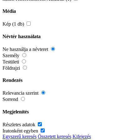
Média
Kép (1 db)
Névtér használata
Ne használja a névteret
Személy
Testületi
Földrajzi
Rendezés
Relevancia szerint
Sorrend
Megjelenítés
Részletes adatok
Iratonként egyben
Egyszerű keresés
Összetett keresés
Kifejezés