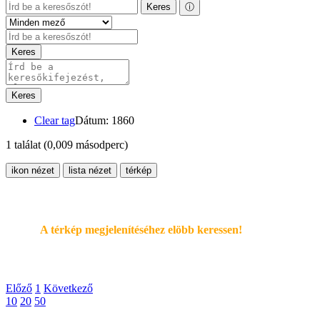
Keres
ⓘ
Keres
Keres
Clear tag
Dátum: 1860
1 találat
(0,009 másodperc)
ikon nézet
lista nézet
térkép
A térkép megjelenítéséhez elöbb keressen!
Előző
1
Következő
10
20
50