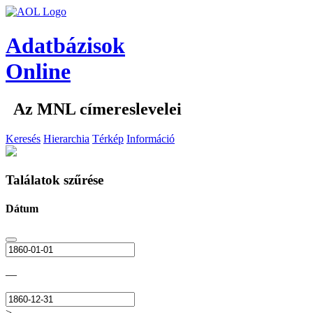
Adatbázisok
Online
Az MNL címereslevelei
Keresés
Hierarchia
Térkép
Információ
Találatok szűrése
Dátum
—
>