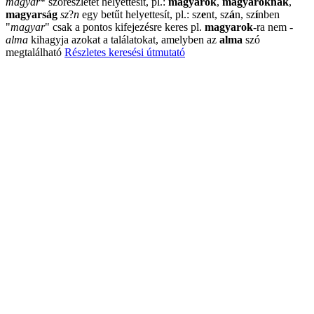
magyar
*
szórészletet helyettesít, pl.:
magyarok
,
magyaroknak
,
magyarság
sz
?
n
egy betűt helyettesít, pl.: sz
e
nt, sz
á
n, sz
í
nben
"
magyar
"
csak a pontos kifejezésre keres pl.
magyarok
-ra nem
-
alma
kihagyja azokat a találatokat, amelyben az
alma
szó
megtalálható
Részletes keresési útmutató