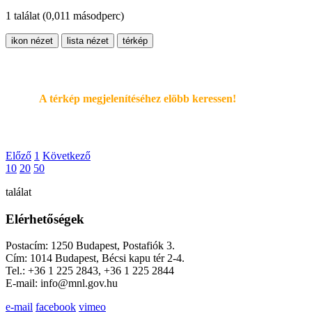
1 találat
(0,011 másodperc)
ikon nézet
lista nézet
térkép
A térkép megjelenítéséhez elöbb keressen!
Előző
1
Következő
10
20
50
találat
Elérhetőségek
Postacím: 1250 Budapest, Postafiók 3.
Cím: 1014 Budapest, Bécsi kapu tér 2-4.
Tel.: +36 1 225 2843, +36 1 225 2844
E-mail: info@mnl.gov.hu
e-mail
facebook
vimeo