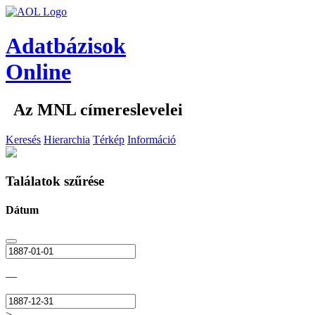
Adatbázisok
Online
Az MNL címereslevelei
Keresés
Hierarchia
Térkép
Információ
Találatok szűrése
Dátum
—
>