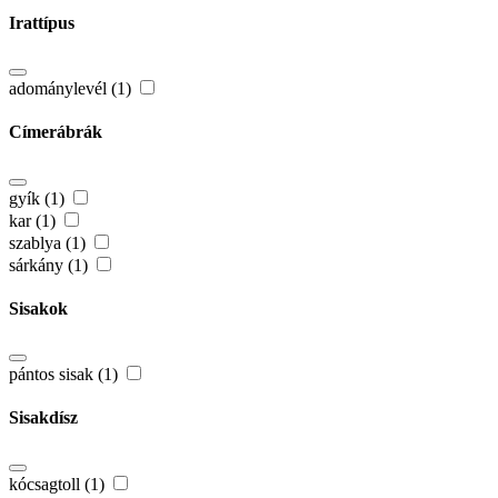
Irattípus
adománylevél (1)
Címerábrák
gyík (1)
kar (1)
szablya (1)
sárkány (1)
Sisakok
pántos sisak (1)
Sisakdísz
kócsagtoll (1)