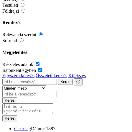
Testületi
Földrajzi
Rendezés
Relevancia szerint
Sorrend
Megjelenítés
Részletes adatok
Iratonként egyben
Egyszerű keresés
Összetett keresés
Kifejezés
Keres
ⓘ
Keres
Keres
Clear tag
Dátum: 1887