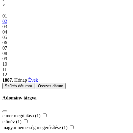
<
01
02
03
04
05
06
07
08
09
10
11
12
1887.
Hónap
Évek
Szűrés dátumra
Összes dátum
Adomány tárgya
címer megújítása (1)
előnév (1)
magyar nemesség megerősítése (1)