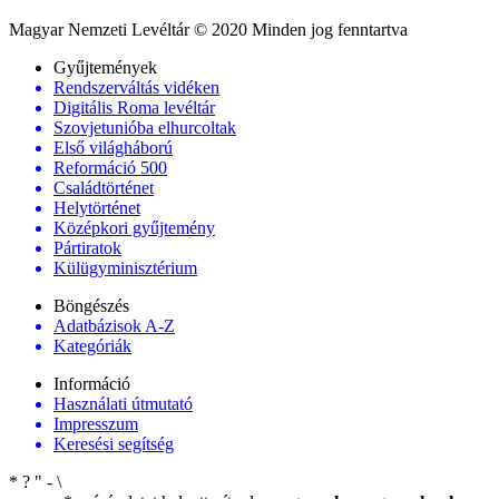
Magyar Nemzeti Levéltár © 2020 Minden jog fenntartva
Gyűjtemények
Rendszerváltás vidéken
Digitális Roma levéltár
Szovjetunióba elhurcoltak
Első világháború
Reformáció 500
Családtörténet
Helytörténet
Középkori gyűjtemény
Pártiratok
Külügyminisztérium
Böngészés
Adatbázisok A-Z
Kategóriák
Információ
Használati útmutató
Impresszum
Keresési segítség
*
?
"
-
\