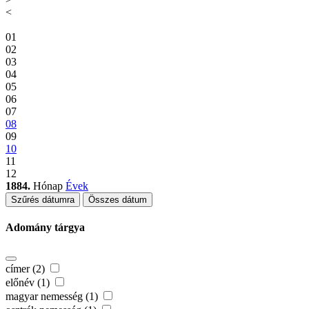
<
01
02
03
04
05
06
07
08
09
10
11
12
1884.
Hónap
Évek
Szűrés dátumra
Összes dátum
Adomány tárgya
címer (2)
előnév (1)
magyar nemesség (1)