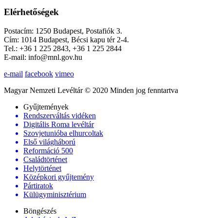
Elérhetőségek
Postacím: 1250 Budapest, Postafiók 3.
Cím: 1014 Budapest, Bécsi kapu tér 2-4.
Tel.: +36 1 225 2843, +36 1 225 2844
E-mail: info@mnl.gov.hu
e-mail
facebook
vimeo
Magyar Nemzeti Levéltár © 2020 Minden jog fenntartva
Gyűjtemények
Rendszerváltás vidéken
Digitális Roma levéltár
Szovjetunióba elhurcoltak
Első világháború
Reformáció 500
Családtörténet
Helytörténet
Középkori gyűjtemény
Pártiratok
Külügyminisztérium
Böngészés