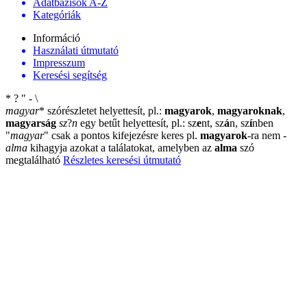
Adatbázisok A-Z
Kategóriák
Információ
Használati útmutató
Impresszum
Keresési segítség
*
?
"
-
\
magyar
*
szórészletet helyettesít, pl.:
magyarok
,
magyaroknak
,
magyarság
sz
?
n
egy betűt helyettesít, pl.: sz
e
nt, sz
á
n, sz
í
nben
"
magyar
"
csak a pontos kifejezésre keres pl.
magyarok
-ra nem
-
alma
kihagyja azokat a találatokat, amelyben az
alma
szó
megtalálható
Részletes keresési útmutató