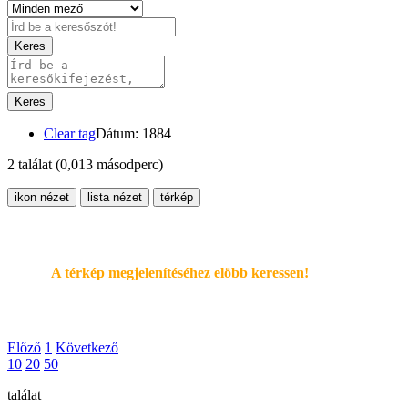
Keres
Keres
Clear tag
Dátum: 1884
2 találat
(0,013 másodperc)
ikon nézet
lista nézet
térkép
A térkép megjelenítéséhez elöbb keressen!
Előző
1
Következő
10
20
50
találat