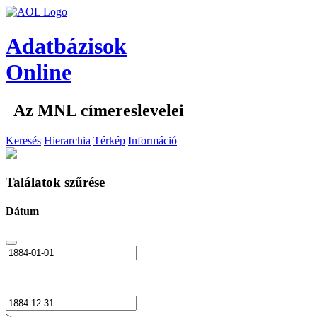
Adatbázisok
Online
Az MNL címereslevelei
Keresés
Hierarchia
Térkép
Információ
Találatok szűrése
Dátum
—
>