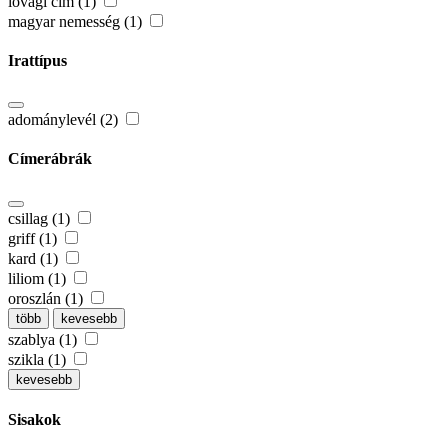
lovagi cím (1)
magyar nemesség (1)
Irattípus
adománylevél (2)
Címerábrák
csillag (1)
griff (1)
kard (1)
liliom (1)
oroszlán (1)
több
kevesebb
szablya (1)
szikla (1)
kevesebb
Sisakok