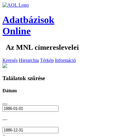
Adatbázisok
Online
Az MNL címereslevelei
Keresés
Hierarchia
Térkép
Információ
Találatok szűrése
Dátum
—
>