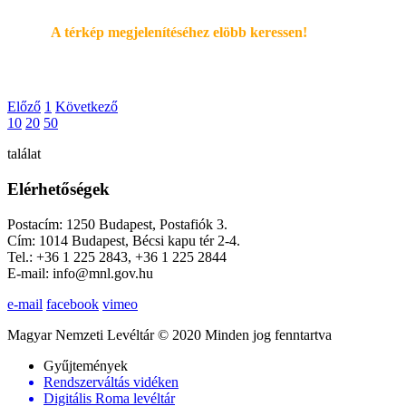
A térkép megjelenítéséhez elöbb keressen!
Előző
1
Következő
10
20
50
találat
Elérhetőségek
Postacím: 1250 Budapest, Postafiók 3.
Cím: 1014 Budapest, Bécsi kapu tér 2-4.
Tel.: +36 1 225 2843, +36 1 225 2844
E-mail: info@mnl.gov.hu
e-mail
facebook
vimeo
Magyar Nemzeti Levéltár © 2020 Minden jog fenntartva
Gyűjtemények
Rendszerváltás vidéken
Digitális Roma levéltár