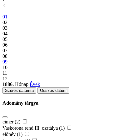
<
01
02
03
04
05
06
07
08
09
10
11
12
1886.
Hónap
Évek
Szűrés dátumra
Összes dátum
Adomány tárgya
címer (2)
Vaskorona rend III. osztálya (1)
előnév (1)