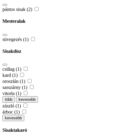
pántos sisak (2)
Mesteralak
süvegezés (1)
Sisakdísz
csillag (1)
kard (1)
oroszlán (1)
sasszárny (1)
vitorla (1)
több
kevesebb
zászló (1)
árboc (1)
kevesebb
Sisaktakaró