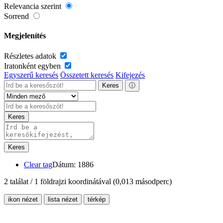
Relevancia szerint
Sorrend
Megjelenítés
Részletes adatok
Iratonként egyben
Egyszerű keresés
Összetett keresés
Kifejezés
Keres
ⓘ
Keres
Keres
Clear tag
Dátum: 1886
2 találat / 1 földrajzi koordinátával
(0,013 másodperc)
ikon nézet
lista nézet
térkép