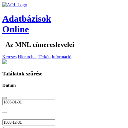
Adatbázisok
Online
Az MNL címereslevelei
Keresés
Hierarchia
Térkép
Információ
Találatok szűrése
Dátum
—
>