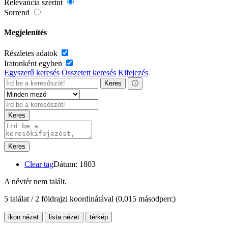
Relevancia szerint
Sorrend
Megjelenítés
Részletes adatok
Iratonként egyben
Egyszerű keresés
Összetett keresés
Kifejezés
Keres
ⓘ
Keres
Keres
Clear tag
Dátum: 1803
A névtér nem talált.
5 találat / 2 földrajzi koordinátával
(0,015 másodperc)
ikon nézet
lista nézet
térkép