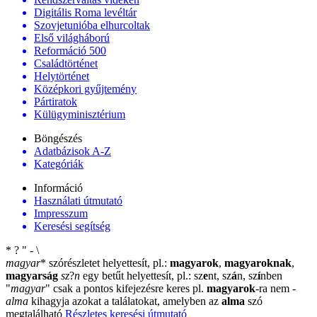
Digitális Roma levéltár
Szovjetunióba elhurcoltak
Első világháború
Reformáció 500
Családtörténet
Helytörténet
Középkori gyűjtemény
Pártiratok
Külügyminisztérium
Böngészés
Adatbázisok A-Z
Kategóriák
Információ
Használati útmutató
Impresszum
Keresési segítség
*
?
"
-
\
magyar
*
szórészletet helyettesít, pl.:
magyarok
,
magyaroknak
,
magyarság
sz
?
n
egy betűt helyettesít, pl.: sz
e
nt, sz
á
n, sz
í
nben
"
magyar
"
csak a pontos kifejezésre keres pl.
magyarok
-ra nem
-
alma
kihagyja azokat a találatokat, amelyben az
alma
szó
megtalálható
Részletes keresési útmutató