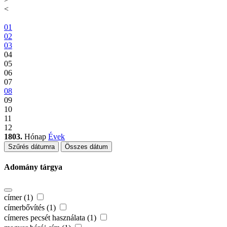
<
01
02
03
04
05
06
07
08
09
10
11
12
1803.
Hónap
Évek
Szűrés dátumra
Összes dátum
Adomány tárgya
címer (1)
címerbővítés (1)
címeres pecsét használata (1)