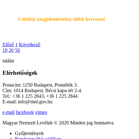
A térkép megjelenítéséhez elöbb keressen!
Előző
1
Következő
10
20
50
találat
Elérhetőségek
Postacím: 1250 Budapest, Postafiók 3.
Cím: 1014 Budapest, Bécsi kapu tér 2-4.
Tel.: +36 1 225 2843, +36 1 225 2844
E-mail: info@mnl.gov.hu
e-mail
facebook
vimeo
Magyar Nemzeti Levéltár © 2020 Minden jog fenntartva
Gyűjtemények
Rendszerváltás vidéken