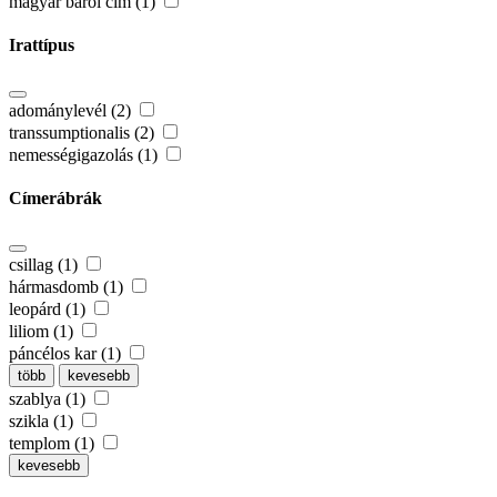
magyar bárói cím (1)
Irattípus
adománylevél (2)
transsumptionalis (2)
nemességigazolás (1)
Címerábrák
csillag (1)
hármasdomb (1)
leopárd (1)
liliom (1)
páncélos kar (1)
több
kevesebb
szablya (1)
szikla (1)
templom (1)
kevesebb