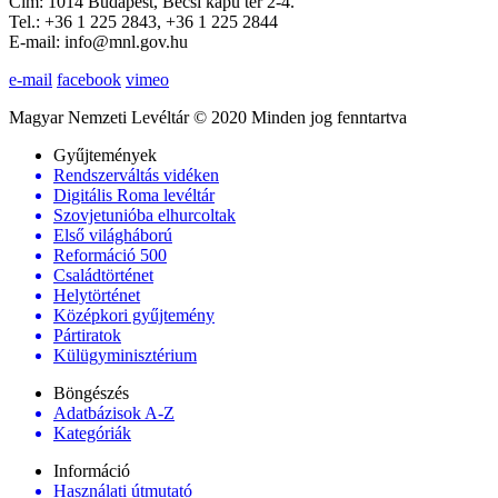
Cím: 1014 Budapest, Bécsi kapu tér 2-4.
Tel.: +36 1 225 2843, +36 1 225 2844
E-mail: info@mnl.gov.hu
e-mail
facebook
vimeo
Magyar Nemzeti Levéltár © 2020 Minden jog fenntartva
Gyűjtemények
Rendszerváltás vidéken
Digitális Roma levéltár
Szovjetunióba elhurcoltak
Első világháború
Reformáció 500
Családtörténet
Helytörténet
Középkori gyűjtemény
Pártiratok
Külügyminisztérium
Böngészés
Adatbázisok A-Z
Kategóriák
Információ
Használati útmutató