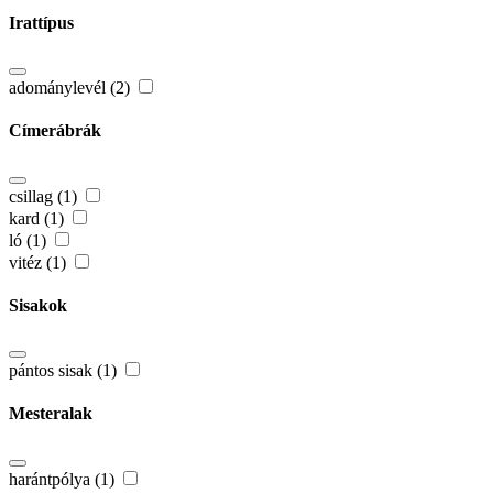
Irattípus
adománylevél (2)
Címerábrák
csillag (1)
kard (1)
ló (1)
vitéz (1)
Sisakok
pántos sisak (1)
Mesteralak
harántpólya (1)