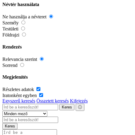
Névtér használata
Ne használja a névteret
Személy
Testületi
Földrajzi
Rendezés
Relevancia szerint
Sorrend
Megjelenítés
Részletes adatok
Iratonként egyben
Egyszerű keresés
Összetett keresés
Kifejezés
Keres
ⓘ
Keres