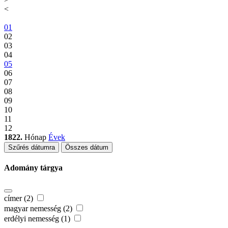
<
01
02
03
04
05
06
07
08
09
10
11
12
1822.
Hónap
Évek
Szűrés dátumra
Összes dátum
Adomány tárgya
címer (2)
magyar nemesség (2)
erdélyi nemesség (1)