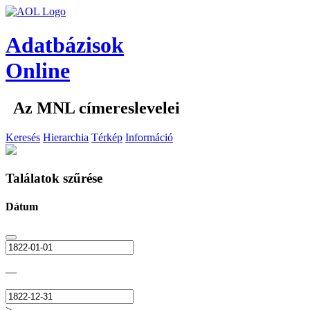
Adatbázisok
Online
Az MNL címereslevelei
Keresés
Hierarchia
Térkép
Információ
Találatok szűrése
Dátum
—
>