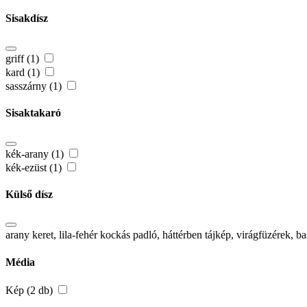
Sisakdísz
griff (1)
kard (1)
sasszárny (1)
Sisaktakaró
kék-arany (1)
kék-ezüst (1)
Külső dísz
arany keret, lila-fehér kockás padló, háttérben tájkép, virágfüzérek,
Média
Kép (2 db)