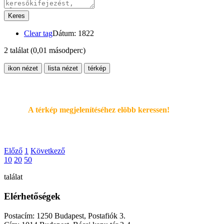
Keres
Clear tag
Dátum: 1822
2 találat
(0,01 másodperc)
ikon nézet
lista nézet
térkép
A térkép megjelenítéséhez elöbb keressen!
Előző
1
Következő
10
20
50
találat
Elérhetőségek
Postacím: 1250 Budapest, Postafiók 3.