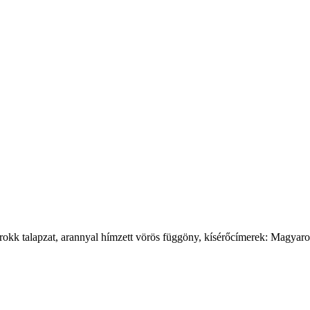
 barokk talapzat, arannyal hímzett vörös függöny, kísérőcímerek: Magya