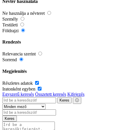
Névtér használata
Ne használja a névteret
Személy
Testületi
Földrajzi
Rendezés
Relevancia szerint
Sorrend
Megjelenítés
Részletes adatok
Iratonként egyben
Egyszerű keresés
Összetett keresés
Kifejezés
Keres
ⓘ
Keres