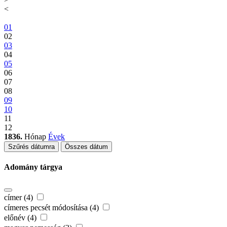
<
01
02
03
04
05
06
07
08
09
10
11
12
1836.
Hónap
Évek
Szűrés dátumra
Összes dátum
Adomány tárgya
címer (4)
címeres pecsét módosítása (4)
előnév (4)