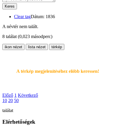
Keres
Clear tag
Dátum: 1836
A névtér nem talált.
8 találat
(0,023 másodperc)
ikon nézet
lista nézet
térkép
A térkép megjelenítéséhez elöbb keressen!
Előző
1
Következő
10
20
50
találat
Elérhetőségek