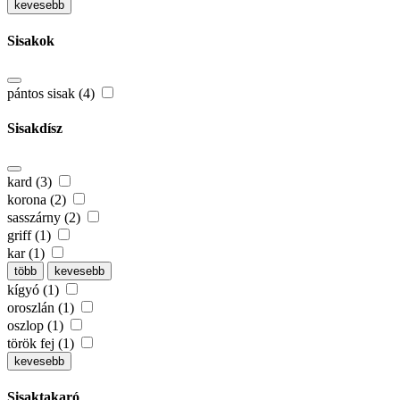
kevesebb
Sisakok
pántos sisak (4)
Sisakdísz
kard (3)
korona (2)
sasszárny (2)
griff (1)
kar (1)
több
kevesebb
kígyó (1)
oroszlán (1)
oszlop (1)
török fej (1)
kevesebb
Sisaktakaró