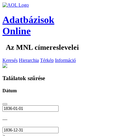
Adatbázisok
Online
Az MNL címereslevelei
Keresés
Hierarchia
Térkép
Információ
Találatok szűrése
Dátum
—
>