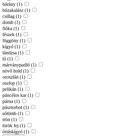
bárány (1)
búzakalász (1)
csillag (1)
domb (1)
fióka (1)
fészek (1)
függöny (1)
kígyó (1)
lándzsa (1)
ló (1)
márványpadló (1)
növő hold (1)
oroszlán (1)
oszlop (1)
pelikán (1)
páncélos kar (1)
párna (1)
pásztorbot (1)
sótömb (1)
trón (1)
török fej (1)
óriáskígyó (1)