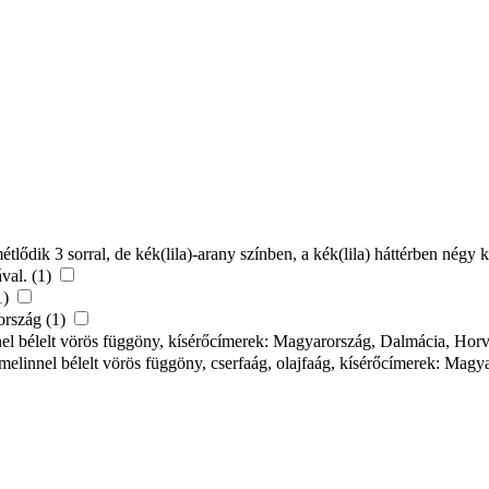
lődik 3 sorral, de kék(lila)-arany színben, a kék(lila) háttérben négy 
ával. (1)
1)
rország (1)
linnel bélelt vörös függöny, kísérőcímerek: Magyarország, Dalmácia, Hor
hermelinnel bélelt vörös függöny, cserfaág, olajfaág, kísérőcímerek: Ma