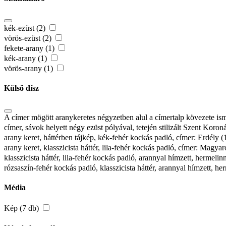
kék-ezüst (2)
vörös-ezüst (2)
fekete-arany (1)
kék-arany (1)
vörös-arany (1)
Külső dísz
A címer mögött aranykeretes négyzetben alul a címertalp kövezete ismét
címer, sávok helyett négy ezüst pólyával, tetején stilizált Szent Koron
arany keret, háttérben tájkép, kék-fehér kockás padló, címer: Erdély (
arany keret, klasszicista háttér, lila-fehér kockás padló, címer: Magya
klasszicista háttér, lila-fehér kockás padló, arannyal hímzett, herme
rózsaszín-fehér kockás padló, klasszicista háttér, arannyal hímzett, 
Média
Kép (7 db)