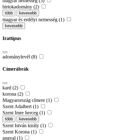
magyar nemesség (3)
birtokadomány (2)
több
kevesebb
magyar és erdélyi nemesség (1)
kevesebb
Irattípus
adománylevél (8)
Címerábrák
kard (2)
korona (2)
Magyarország címere (1)
Szent Adalbert (1)
Szent Imre herceg (1)
több
kevesebb
Szent István király (1)
Szent Korona (1)
angyal (1)