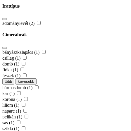
Irattípus
adománylevél (2)
Címerábrák
bányászkalapács (1)
csillag (1)
domb (1)
fióka (1)
fészek (1)
több
kevesebb
hármasdomb (1)
kar (1)
korona (1)
liliom (1)
naparc (1)
pelikán (1)
sas (1)
szikla (1)