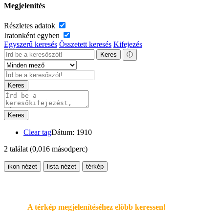
Megjelenítés
Részletes adatok
Iratonként egyben
Egyszerű keresés
Összetett keresés
Kifejezés
Keres
ⓘ
Keres
Keres
Clear tag
Dátum: 1910
2 találat
(0,016 másodperc)
ikon nézet
lista nézet
térkép
A térkép megjelenítéséhez elöbb keressen!