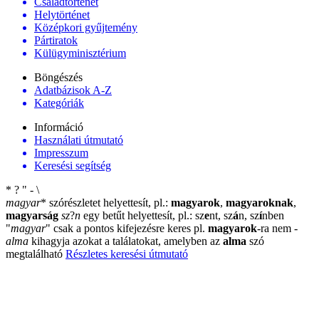
Családtörténet
Helytörténet
Középkori gyűjtemény
Pártiratok
Külügyminisztérium
Böngészés
Adatbázisok A-Z
Kategóriák
Információ
Használati útmutató
Impresszum
Keresési segítség
*
?
"
-
\
magyar
*
szórészletet helyettesít, pl.:
magyarok
,
magyaroknak
,
magyarság
sz
?
n
egy betűt helyettesít, pl.: sz
e
nt, sz
á
n, sz
í
nben
"
magyar
"
csak a pontos kifejezésre keres pl.
magyarok
-ra nem
-
alma
kihagyja azokat a találatokat, amelyben az
alma
szó
megtalálható
Részletes keresési útmutató