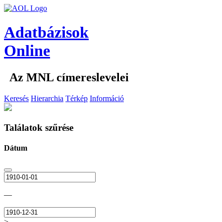
Adatbázisok
Online
Az MNL címereslevelei
Keresés
Hierarchia
Térkép
Információ
Találatok szűrése
Dátum
—
>