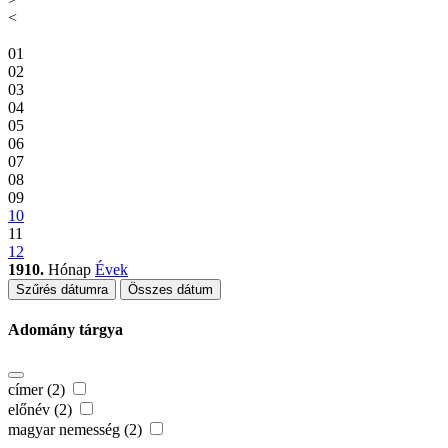
<
01
02
03
04
05
06
07
08
09
10
11
12
1910.
Hónap
Évek
Szűrés dátumra
Összes dátum
Adomány tárgya
címer (2)
előnév (2)
magyar nemesség (2)