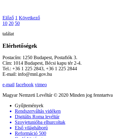
Előző
1
Következő
10
20
50
találat
Elérhetőségek
Postacím: 1250 Budapest, Postafiók 3.
Cím: 1014 Budapest, Bécsi kapu tér 2-4.
Tel.: +36 1 225 2843, +36 1 225 2844
E-mail: info@mnl.gov.hu
e-mail
facebook
vimeo
Magyar Nemzeti Levéltár © 2020 Minden jog fenntartva
Gyűjtemények
Rendszerváltás vidéken
Digitális Roma levéltár
Szovjetunióba elhurcoltak
Első világháború
Reformáció 500