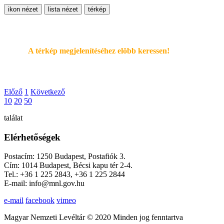
ikon nézet
lista nézet
térkép
A térkép megjelenítéséhez elöbb keressen!
Előző
1
Következő
10
20
50
találat
Elérhetőségek
Postacím: 1250 Budapest, Postafiók 3.
Cím: 1014 Budapest, Bécsi kapu tér 2-4.
Tel.: +36 1 225 2843, +36 1 225 2844
E-mail: info@mnl.gov.hu
e-mail
facebook
vimeo
Magyar Nemzeti Levéltár © 2020 Minden jog fenntartva