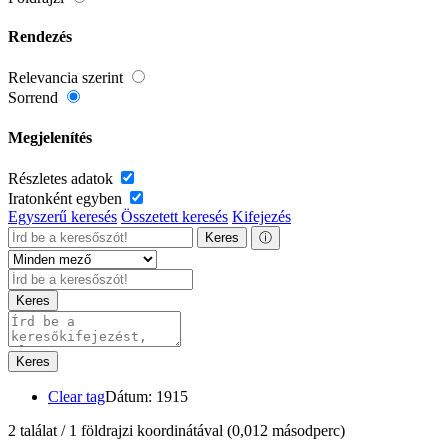
Rendezés
Relevancia szerint
Sorrend
Megjelenítés
Részletes adatok
Iratonként egyben
Egyszerű keresés
Összetett keresés
Kifejezés
Keres
ⓘ
Keres
Keres
Clear tag
Dátum: 1915
2 találat / 1 földrajzi koordinátával
(0,012 másodperc)