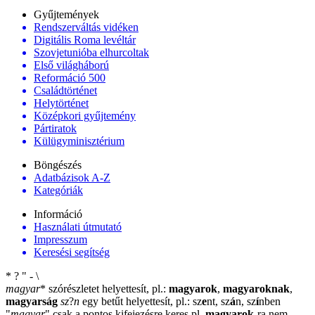
Gyűjtemények
Rendszerváltás vidéken
Digitális Roma levéltár
Szovjetunióba elhurcoltak
Első világháború
Reformáció 500
Családtörténet
Helytörténet
Középkori gyűjtemény
Pártiratok
Külügyminisztérium
Böngészés
Adatbázisok A-Z
Kategóriák
Információ
Használati útmutató
Impresszum
Keresési segítség
*
?
"
-
\
magyar
*
szórészletet helyettesít, pl.:
magyarok
,
magyaroknak
,
magyarság
sz
?
n
egy betűt helyettesít, pl.: sz
e
nt, sz
á
n, sz
í
nben
"
magyar
"
csak a pontos kifejezésre keres pl.
magyarok
-ra nem
-