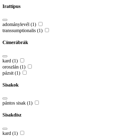
Irattípus
adománylevél (1)
transsumptionalis (1)
Címerábrák
kard (1)
oroszlán (1)
pázsit (1)
Sisakok
pántos sisak (1)
Sisakdísz
kard (1)