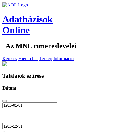
Adatbázisok
Online
Az MNL címereslevelei
Keresés
Hierarchia
Térkép
Információ
Találatok szűrése
Dátum
—
>