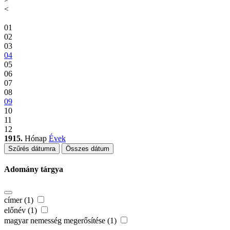
<
01
02
03
04
05
06
07
08
09
10
11
12
1915.
Hónap
Évek
Szűrés dátumra
Összes dátum
Adomány tárgya
címer (1)
előnév (1)
magyar nemesség megerősítése (1)