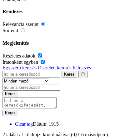
Rendezés
Relevancia szerint
Sorrend
Megjelenítés
Részletes adatok
Iratonként egyben
Egyszerű keresés
Összetett keresés
Kifejezés
Keres
ⓘ
Keres
Keres
Clear tag
Dátum: 1915
2 találat / 1 földrajzi koordinátával
(0,016 másodperc)