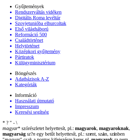
Gyűjtemények
Rendszerváltás vidéken
Digitális Roma levéltár
Szovjetunióba elhurcoltak
Első világháború
Reformáció 500
Családtörténet
Helytörténet
Középkori gyűjtemény
Pártiratok
Külügyminisztérium
Böngészés
Adatbázisok A-Z
Kategóriák
Információ
Használati útmutató
Impresszum
Keresési segítség
*
?
"
-
\
magyar
*
szórészletet helyettesít, pl.:
magyarok
,
magyaroknak
,
magyarság
sz
?
n
egy betűt helyettesít, pl.: sz
e
nt, sz
á
n, sz
í
nben
"
magyar
"
csak a pontos kifejezésre keres pl.
magyarok
-ra nem
-