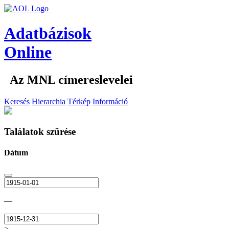
Adatbázisok
Online
Az MNL címereslevelei
Keresés
Hierarchia
Térkép
Információ
Találatok szűrése
Dátum
—
>