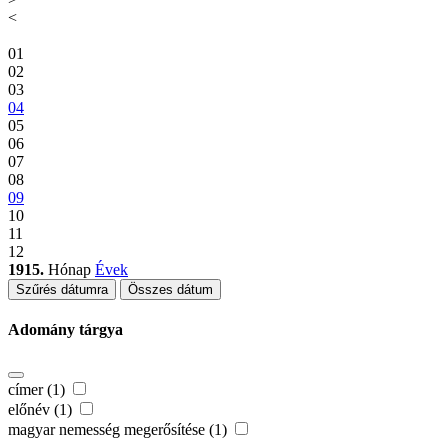
<
01
02
03
04
05
06
07
08
09
10
11
12
1915.
Hónap
Évek
Szűrés dátumra
Összes dátum
Adomány tárgya
címer (1)
előnév (1)
magyar nemesség megerősítése (1)