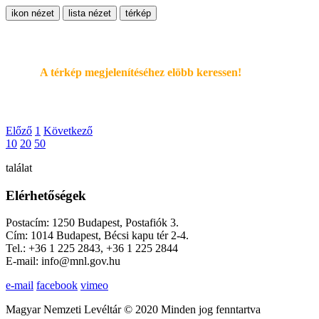
ikon nézet
lista nézet
térkép
A térkép megjelenítéséhez elöbb keressen!
Előző
1
Következő
10
20
50
találat
Elérhetőségek
Postacím: 1250 Budapest, Postafiók 3.
Cím: 1014 Budapest, Bécsi kapu tér 2-4.
Tel.: +36 1 225 2843, +36 1 225 2844
E-mail: info@mnl.gov.hu
e-mail
facebook
vimeo
Magyar Nemzeti Levéltár © 2020 Minden jog fenntartva