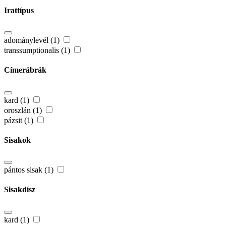
Irattípus
adománylevél (1)
transsumptionalis (1)
Címerábrák
kard (1)
oroszlán (1)
pázsit (1)
Sisakok
pántos sisak (1)
Sisakdísz
kard (1)