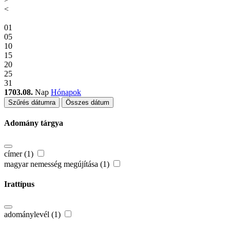
<
01
05
10
15
20
25
31
1703.08.
Nap
Hónapok
Szűrés dátumra
Összes dátum
Adomány tárgya
címer (1)
magyar nemesség megújítása (1)
Irattípus
adománylevél (1)