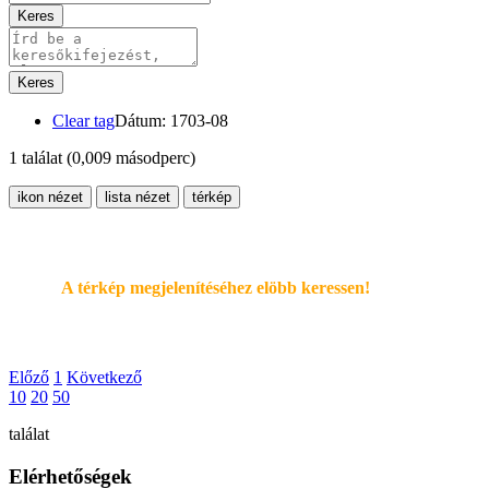
Keres
Keres
Clear tag
Dátum: 1703-08
1 találat
(0,009 másodperc)
ikon nézet
lista nézet
térkép
A térkép megjelenítéséhez elöbb keressen!
Előző
1
Következő
10
20
50
találat
Elérhetőségek