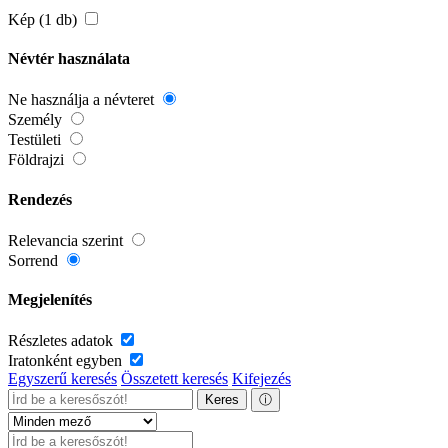
Kép (1 db)
Névtér használata
Ne használja a névteret
Személy
Testületi
Földrajzi
Rendezés
Relevancia szerint
Sorrend
Megjelenítés
Részletes adatok
Iratonként egyben
Egyszerű keresés
Összetett keresés
Kifejezés
Keres
ⓘ