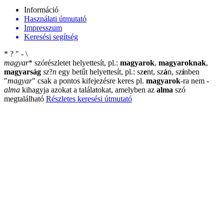
Információ
Használati útmutató
Impresszum
Keresési segítség
*
?
"
-
\
magyar
*
szórészletet helyettesít, pl.:
magyarok
,
magyaroknak
,
magyarság
sz
?
n
egy betűt helyettesít, pl.: sz
e
nt, sz
á
n, sz
í
nben
"
magyar
"
csak a pontos kifejezésre keres pl.
magyarok
-ra nem
-
alma
kihagyja azokat a találatokat, amelyben az
alma
szó
megtalálható
Részletes keresési útmutató