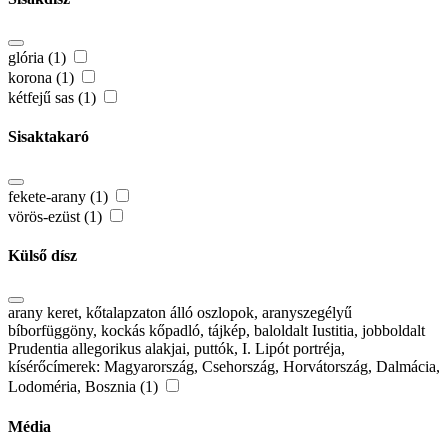
glória (1)
korona (1)
kétfejű sas (1)
Sisaktakaró
fekete-arany (1)
vörös-ezüst (1)
Külső dísz
arany keret, kőtalapzaton álló oszlopok, aranyszegélyű
bíborfüggöny, kockás kőpadló, tájkép, baloldalt Iustitia, jobboldalt
Prudentia allegorikus alakjai, puttók, I. Lipót portréja,
kísérőcímerek: Magyarország, Csehország, Horvátország, Dalmácia,
Lodoméria, Bosznia (1)
Média