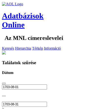
Adatbázisok
Online
Az MNL címereslevelei
Keresés
Hierarchia
Térkép
Információ
Találatok szűrése
Dátum
—
>