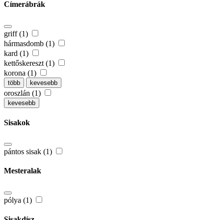
Címerábrák
griff (1)
hármasdomb (1)
kard (1)
kettőskereszt (1)
korona (1)
több
kevesebb
oroszlán (1)
kevesebb
Sisakok
pántos sisak (1)
Mesteralak
pólya (1)
Sisakdísz