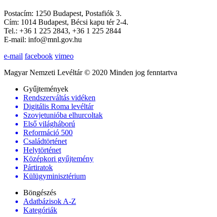
Postacím: 1250 Budapest, Postafiók 3.
Cím: 1014 Budapest, Bécsi kapu tér 2-4.
Tel.: +36 1 225 2843, +36 1 225 2844
E-mail: info@mnl.gov.hu
e-mail
facebook
vimeo
Magyar Nemzeti Levéltár © 2020 Minden jog fenntartva
Gyűjtemények
Rendszerváltás vidéken
Digitális Roma levéltár
Szovjetunióba elhurcoltak
Első világháború
Reformáció 500
Családtörténet
Helytörténet
Középkori gyűjtemény
Pártiratok
Külügyminisztérium
Böngészés
Adatbázisok A-Z
Kategóriák