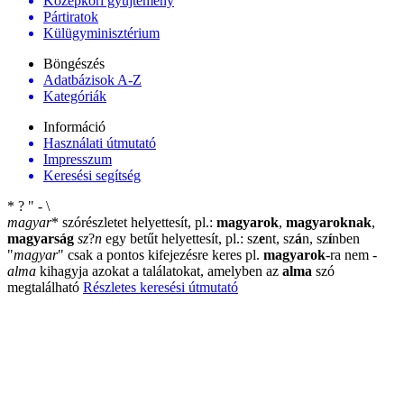
Középkori gyűjtemény
Pártiratok
Külügyminisztérium
Böngészés
Adatbázisok A-Z
Kategóriák
Információ
Használati útmutató
Impresszum
Keresési segítség
*
?
"
-
\
magyar
*
szórészletet helyettesít, pl.:
magyarok
,
magyaroknak
,
magyarság
sz
?
n
egy betűt helyettesít, pl.: sz
e
nt, sz
á
n, sz
í
nben
"
magyar
"
csak a pontos kifejezésre keres pl.
magyarok
-ra nem
-
alma
kihagyja azokat a találatokat, amelyben az
alma
szó
megtalálható
Részletes keresési útmutató