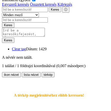
Egyszerű keresés
Összetett keresés
Kifejezés
Keres
ⓘ
Keres
Keres
Clear tag
Dátum: 1429
A névtér nem talált.
1 találat / 1 földrajzi koordinátával
(0,007 másodperc)
ikon nézet
lista nézet
térkép
A térkép megjelenítéséhez elöbb keressen!