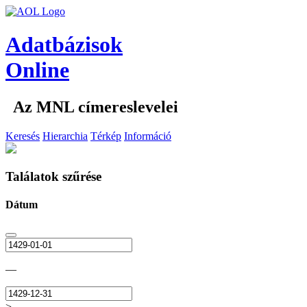
Adatbázisok
Online
Az MNL címereslevelei
Keresés
Hierarchia
Térkép
Információ
Találatok szűrése
Dátum
—
>