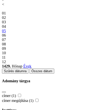
<
01
02
03
04
05
06
07
08
09
10
11
12
1429.
Hónap
Évek
Szűrés dátumra
Összes dátum
Adomány tárgya
címer (1)
címer megújítása (1)