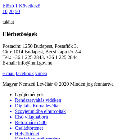
Előző
1
Következő
10
20
50
találat
Elérhetőségek
Postacím: 1250 Budapest, Postafiók 3.
Cím: 1014 Budapest, Bécsi kapu tér 2-4.
Tel.: +36 1 225 2843, +36 1 225 2844
E-mail: info@mnl.gov.hu
e-mail
facebook
vimeo
Magyar Nemzeti Levéltár © 2020 Minden jog fenntartva
Gyűjtemények
Rendszerváltás vidéken
Digitális Roma levéltár
Szovjetunióba elhurcoltak
Első világháború
Reformáció 500
Családtörténet
Helytörténet