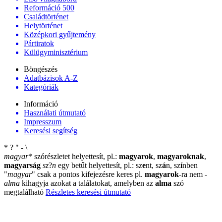
Reformáció 500
Családtörténet
Helytörténet
Középkori gyűjtemény
Pártiratok
Külügyminisztérium
Böngészés
Adatbázisok A-Z
Kategóriák
Információ
Használati útmutató
Impresszum
Keresési segítség
*
?
"
-
\
magyar
*
szórészletet helyettesít, pl.:
magyarok
,
magyaroknak
,
magyarság
sz
?
n
egy betűt helyettesít, pl.: sz
e
nt, sz
á
n, sz
í
nben
"
magyar
"
csak a pontos kifejezésre keres pl.
magyarok
-ra nem
-
alma
kihagyja azokat a találatokat, amelyben az
alma
szó
megtalálható
Részletes keresési útmutató