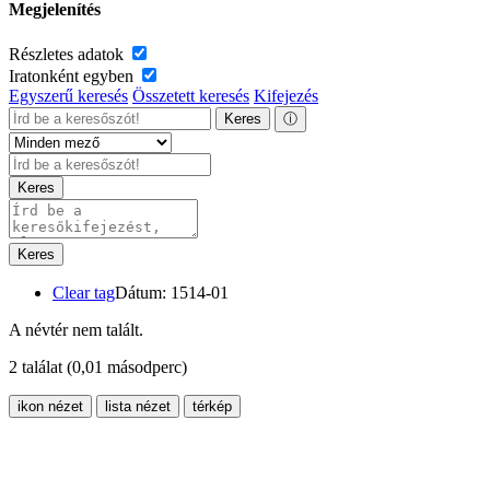
Megjelenítés
Részletes adatok
Iratonként egyben
Egyszerű keresés
Összetett keresés
Kifejezés
Keres
ⓘ
Keres
Keres
Clear tag
Dátum: 1514-01
A névtér nem talált.
2 találat
(0,01 másodperc)
ikon nézet
lista nézet
térkép