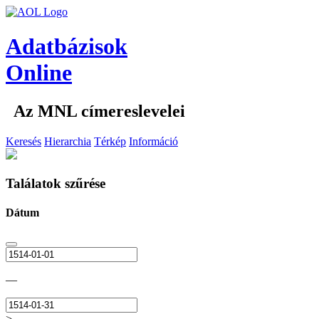
Adatbázisok
Online
Az MNL címereslevelei
Keresés
Hierarchia
Térkép
Információ
Találatok szűrése
Dátum
—
>