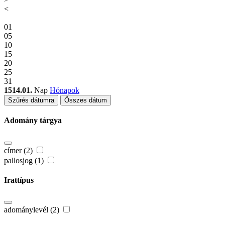
<
01
05
10
15
20
25
31
1514.01.
Nap
Hónapok
Szűrés dátumra
Összes dátum
Adomány tárgya
címer (2)
pallosjog (1)
Irattípus
adománylevél (2)