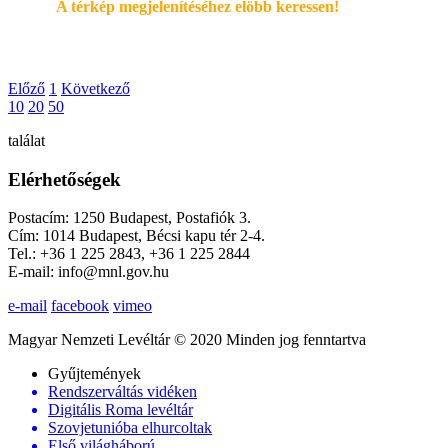
A térkép megjelenítéséhez elöbb keressen!
Előző
1
Következő
10
20
50
találat
Elérhetőségek
Postacím: 1250 Budapest, Postafiók 3.
Cím: 1014 Budapest, Bécsi kapu tér 2-4.
Tel.: +36 1 225 2843, +36 1 225 2844
E-mail: info@mnl.gov.hu
e-mail
facebook
vimeo
Magyar Nemzeti Levéltár © 2020 Minden jog fenntartva
Gyűjtemények
Rendszerváltás vidéken
Digitális Roma levéltár
Szovjetunióba elhurcoltak
Első világháború