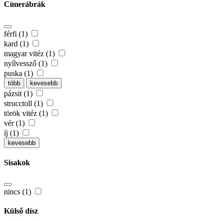
Címerábrák
férfi (1)
kard (1)
magyar vitéz (1)
nyílvessző (1)
puska (1)
több
kevesebb
pázsit (1)
strucctoll (1)
török vitéz (1)
vér (1)
íj (1)
kevesebb
Sisakok
nincs (1)
Külső dísz