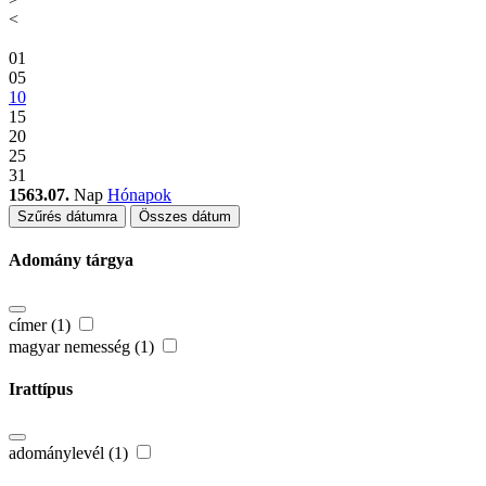
<
01
05
10
15
20
25
31
1563.07.
Nap
Hónapok
Szűrés dátumra
Összes dátum
Adomány tárgya
címer (1)
magyar nemesség (1)
Irattípus
adománylevél (1)