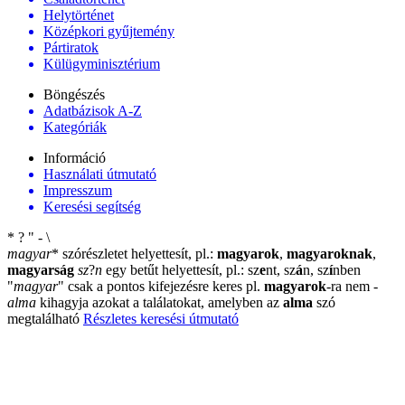
Helytörténet
Középkori gyűjtemény
Pártiratok
Külügyminisztérium
Böngészés
Adatbázisok A-Z
Kategóriák
Információ
Használati útmutató
Impresszum
Keresési segítség
*
?
"
-
\
magyar
*
szórészletet helyettesít, pl.:
magyarok
,
magyaroknak
,
magyarság
sz
?
n
egy betűt helyettesít, pl.: sz
e
nt, sz
á
n, sz
í
nben
"
magyar
"
csak a pontos kifejezésre keres pl.
magyarok
-ra nem
-
alma
kihagyja azokat a találatokat, amelyben az
alma
szó
megtalálható
Részletes keresési útmutató