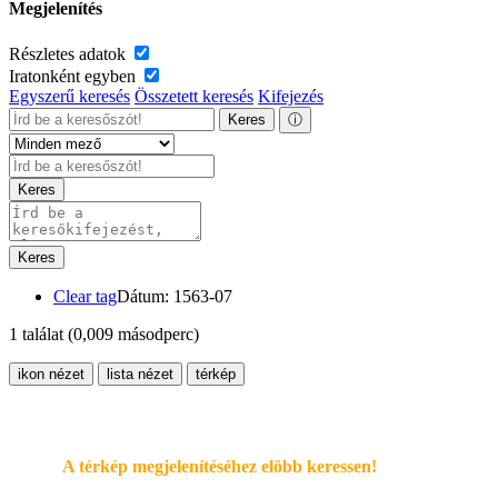
Megjelenítés
Részletes adatok
Iratonként egyben
Egyszerű keresés
Összetett keresés
Kifejezés
Keres
ⓘ
Keres
Keres
Clear tag
Dátum: 1563-07
1 találat
(0,009 másodperc)
ikon nézet
lista nézet
térkép
A térkép megjelenítéséhez elöbb keressen!