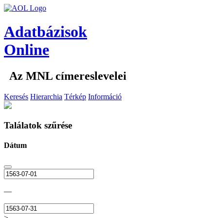
Adatbázisok
Online
Az MNL címereslevelei
Keresés
Hierarchia
Térkép
Információ
Találatok szűrése
Dátum
—
>