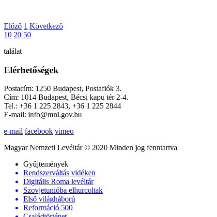
Előző
1
Következő
10
20
50
találat
Elérhetőségek
Postacím: 1250 Budapest, Postafiók 3.
Cím: 1014 Budapest, Bécsi kapu tér 2-4.
Tel.: +36 1 225 2843, +36 1 225 2844
E-mail: info@mnl.gov.hu
e-mail
facebook
vimeo
Magyar Nemzeti Levéltár © 2020 Minden jog fenntartva
Gyűjtemények
Rendszerváltás vidéken
Digitális Roma levéltár
Szovjetunióba elhurcoltak
Első világháború
Reformáció 500
Családtörténet