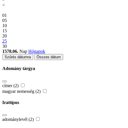
<
01
05
10
15
20
25
30
1578.06.
Nap
Hónapok
Szűrés dátumra
Összes dátum
Adomány tárgya
címer (2)
magyar nemesség (2)
Irattípus
adománylevél (2)