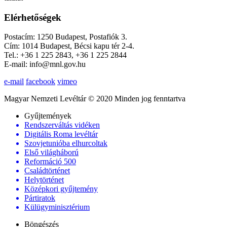
Elérhetőségek
Postacím: 1250 Budapest, Postafiók 3.
Cím: 1014 Budapest, Bécsi kapu tér 2-4.
Tel.: +36 1 225 2843, +36 1 225 2844
E-mail: info@mnl.gov.hu
e-mail
facebook
vimeo
Magyar Nemzeti Levéltár © 2020 Minden jog fenntartva
Gyűjtemények
Rendszerváltás vidéken
Digitális Roma levéltár
Szovjetunióba elhurcoltak
Első világháború
Reformáció 500
Családtörténet
Helytörténet
Középkori gyűjtemény
Pártiratok
Külügyminisztérium
Böngészés