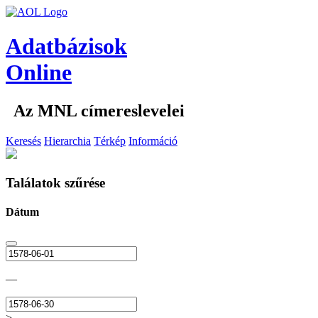
Adatbázisok
Online
Az MNL címereslevelei
Keresés
Hierarchia
Térkép
Információ
Találatok szűrése
Dátum
—
>