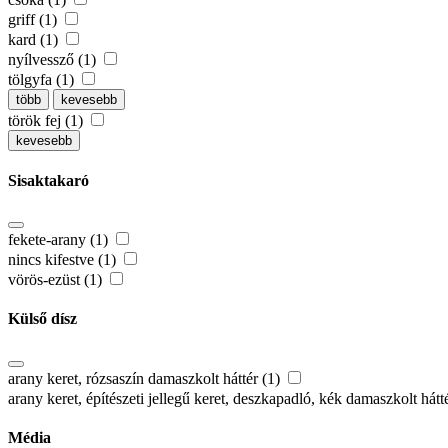
griff (1)
kard (1)
nyílvessző (1)
tölgyfa (1)
több
kevesebb
török fej (1)
kevesebb
Sisaktakaró
fekete-arany (1)
nincs kifestve (1)
vörös-ezüst (1)
Külső dísz
arany keret, rózsaszín damaszkolt háttér (1)
arany keret, építészeti jellegű keret, deszkapadló, kék damaszkolt hát
Média