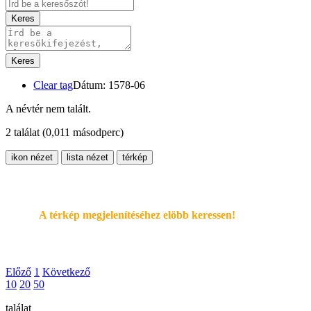
Keres
Keres
Clear tag
Dátum: 1578-06
A névtér nem talált.
2 találat
(0,011 másodperc)
ikon nézet
lista nézet
térkép
A térkép megjelenítéséhez elöbb keressen!
Előző
1
Következő
10
20
50
találat