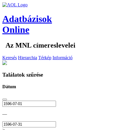
Adatbázisok
Online
Az MNL címereslevelei
Keresés
Hierarchia
Térkép
Információ
Találatok szűrése
Dátum
—
>