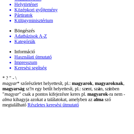
Helytörténet
Középkori gyűjtemény
Pártiratok
Külügyminisztérium
Böngészés
Adatbázisok A-Z
Kategóriák
Információ
Használati útmutató
Impresszum
Keresési segítség
*
?
"
-
\
magyar
*
szórészletet helyettesít, pl.:
magyarok
,
magyaroknak
,
magyarság
sz
?
n
egy betűt helyettesít, pl.: sz
e
nt, sz
á
n, sz
í
nben
"
magyar
"
csak a pontos kifejezésre keres pl.
magyarok
-ra nem
-
alma
kihagyja azokat a találatokat, amelyben az
alma
szó
megtalálható
Részletes keresési útmutató