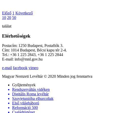
Előző
1
Következő
10
20
50
találat
Elérhetőségek
Postacím: 1250 Budapest, Postafiók 3.
Cím: 1014 Budapest, Bécsi kapu tér 2-4.
Tel.: +36 1 225 2843, +36 1 225 2844
E-mail: info@mnl.gov.hu
e-mail
facebook
vimeo
Magyar Nemzeti Levéltár © 2020 Minden jog fenntartva
Gyűjtemények
Rendszerváltás vidéken
Digitális Roma levéltár
Szovjetunióba elhurcoltak
Első világháború
Reformáció 500
Családtörténet