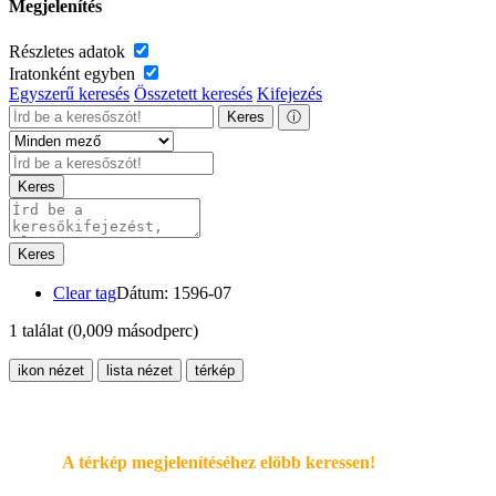
Megjelenítés
Részletes adatok
Iratonként egyben
Egyszerű keresés
Összetett keresés
Kifejezés
Keres
ⓘ
Keres
Keres
Clear tag
Dátum: 1596-07
1 találat
(0,009 másodperc)
ikon nézet
lista nézet
térkép
A térkép megjelenítéséhez elöbb keressen!