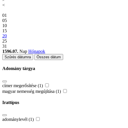
<
01
05
10
15
20
25
31
1596.07.
Nap
Hónapok
Szűrés dátumra
Összes dátum
Adomány tárgya
címer megerősítése (1)
magyar nemesség megújítása (1)
Irattípus
adománylevél (1)