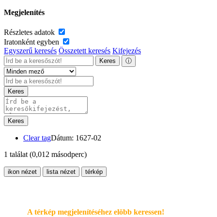
Megjelenítés
Részletes adatok
Iratonként egyben
Egyszerű keresés
Összetett keresés
Kifejezés
Keres
ⓘ
Keres
Keres
Clear tag
Dátum: 1627-02
1 találat
(0,012 másodperc)
ikon nézet
lista nézet
térkép
A térkép megjelenítéséhez elöbb keressen!