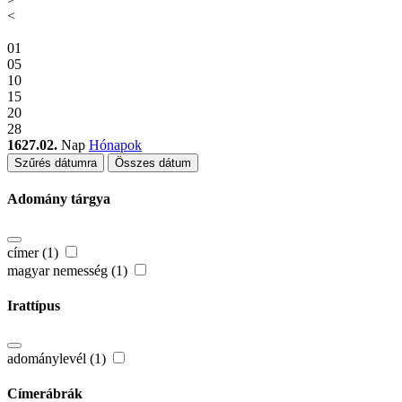
<
01
05
10
15
20
28
1627.02.
Nap
Hónapok
Szűrés dátumra
Összes dátum
Adomány tárgya
címer (1)
magyar nemesség (1)
Irattípus
adománylevél (1)
Címerábrák