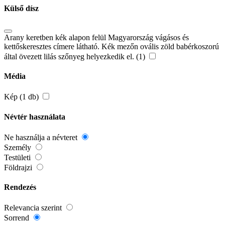
Külső dísz
Arany keretben kék alapon felül Magyarország vágásos és
kettőskeresztes címere látható. Kék mezőn ovális zöld babérkoszorú
által övezett lilás szőnyeg helyezkedik el. (1)
Média
Kép (1 db)
Névtér használata
Ne használja a névteret
Személy
Testületi
Földrajzi
Rendezés
Relevancia szerint
Sorrend