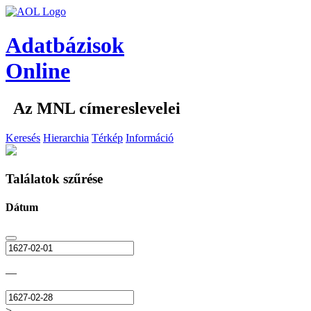
Adatbázisok
Online
Az MNL címereslevelei
Keresés
Hierarchia
Térkép
Információ
Találatok szűrése
Dátum
—
>