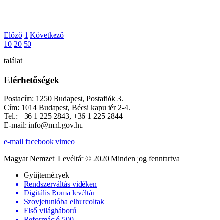
Előző
1
Következő
10
20
50
találat
Elérhetőségek
Postacím: 1250 Budapest, Postafiók 3.
Cím: 1014 Budapest, Bécsi kapu tér 2-4.
Tel.: +36 1 225 2843, +36 1 225 2844
E-mail: info@mnl.gov.hu
e-mail
facebook
vimeo
Magyar Nemzeti Levéltár © 2020 Minden jog fenntartva
Gyűjtemények
Rendszerváltás vidéken
Digitális Roma levéltár
Szovjetunióba elhurcoltak
Első világháború
Reformáció 500