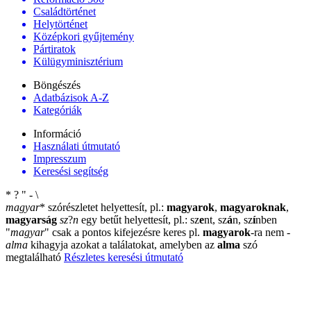
Családtörténet
Helytörténet
Középkori gyűjtemény
Pártiratok
Külügyminisztérium
Böngészés
Adatbázisok A-Z
Kategóriák
Információ
Használati útmutató
Impresszum
Keresési segítség
*
?
"
-
\
magyar
*
szórészletet helyettesít, pl.:
magyarok
,
magyaroknak
,
magyarság
sz
?
n
egy betűt helyettesít, pl.: sz
e
nt, sz
á
n, sz
í
nben
"
magyar
"
csak a pontos kifejezésre keres pl.
magyarok
-ra nem
-
alma
kihagyja azokat a találatokat, amelyben az
alma
szó
megtalálható
Részletes keresési útmutató