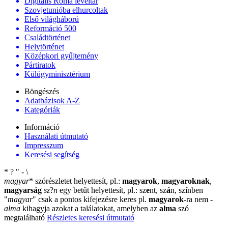
Digitális Roma levéltár
Szovjetunióba elhurcoltak
Első világháború
Reformáció 500
Családtörténet
Helytörténet
Középkori gyűjtemény
Pártiratok
Külügyminisztérium
Böngészés
Adatbázisok A-Z
Kategóriák
Információ
Használati útmutató
Impresszum
Keresési segítség
*
?
"
-
\
magyar
*
szórészletet helyettesít, pl.:
magyarok
,
magyaroknak
,
magyarság
sz
?
n
egy betűt helyettesít, pl.: sz
e
nt, sz
á
n, sz
í
nben
"
magyar
"
csak a pontos kifejezésre keres pl.
magyarok
-ra nem
-
alma
kihagyja azokat a találatokat, amelyben az
alma
szó
megtalálható
Részletes keresési útmutató