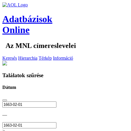
Adatbázisok
Online
Az MNL címereslevelei
Keresés
Hierarchia
Térkép
Információ
Találatok szűrése
Dátum
—
>