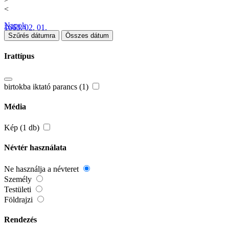
<
Napok
1663. 02. 01.
Szűrés dátumra
Összes dátum
Irattípus
birtokba iktató parancs (1)
Média
Kép (1 db)
Névtér használata
Ne használja a névteret
Személy
Testületi
Földrajzi
Rendezés