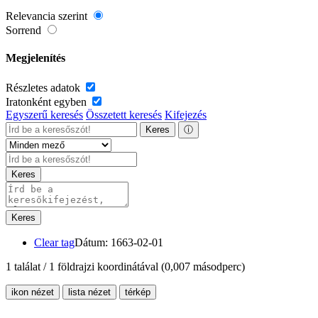
Relevancia szerint
Sorrend
Megjelenítés
Részletes adatok
Iratonként egyben
Egyszerű keresés
Összetett keresés
Kifejezés
Keres
ⓘ
Keres
Keres
Clear tag
Dátum: 1663-02-01
1 találat / 1 földrajzi koordinátával
(0,007 másodperc)
ikon nézet
lista nézet
térkép