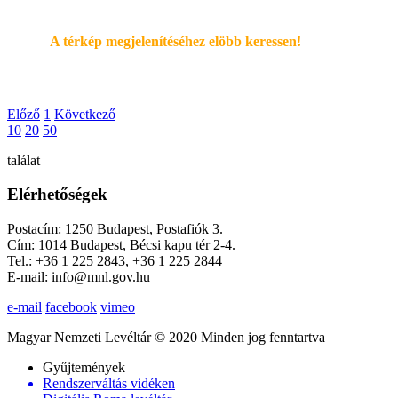
A térkép megjelenítéséhez elöbb keressen!
Előző
1
Következő
10
20
50
találat
Elérhetőségek
Postacím: 1250 Budapest, Postafiók 3.
Cím: 1014 Budapest, Bécsi kapu tér 2-4.
Tel.: +36 1 225 2843, +36 1 225 2844
E-mail: info@mnl.gov.hu
e-mail
facebook
vimeo
Magyar Nemzeti Levéltár © 2020 Minden jog fenntartva
Gyűjtemények
Rendszerváltás vidéken