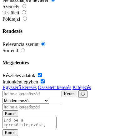
Ne használja a névteret
Személy
Testületi
Földrajzi
Rendezés
Relevancia szerint
Sorrend
Megjelenítés
Részletes adatok
Iratonként egyben
Egyszerű keresés
Összetett keresés
Kifejezés
Keres
ⓘ
Keres
Keres