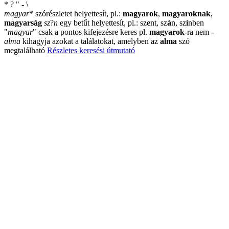
*
?
"
-
\
magyar
*
szórészletet helyettesít, pl.:
magyarok
,
magyaroknak
,
magyarság
sz
?
n
egy betűt helyettesít, pl.: sz
e
nt, sz
á
n, sz
í
nben
"
magyar
"
csak a pontos kifejezésre keres pl.
magyarok
-ra nem
-
alma
kihagyja azokat a találatokat, amelyben az
alma
szó
megtalálható
Részletes keresési útmutató