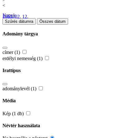
<
Napok
1663. 02. 12.
Szűrés dátumra
Összes dátum
Adomány tárgya
címer (1)
erdélyi nemesség (1)
Irattípus
adománylevél (1)
Média
Kép (1 db)
Névtér használata