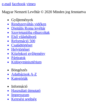
e-mail
facebook
vimeo
Magyar Nemzeti Levéltár © 2020 Minden jog fenntartva
Gyűjtemények
Rendszerváltás vidéken
Digitális Roma levéltár
Szovjetunióba elhurcoltak
Első világháború
Reformáció 500
Családtörténet
Helytörténet
Középkori gyűjtemény
Pártiratok
Külügyminisztérium
Böngészés
Adatbázisok A-Z
Kategóriák
Információ
Használati útmutató
Impresszum
Keresési segítség