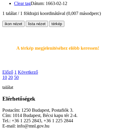
Clear tag
Dátum: 1663-02-12
1 találat / 1 földrajzi koordinátával
(0,007 másodperc)
ikon nézet
lista nézet
térkép
A térkép megjelenítéséhez elöbb keressen!
Előző
1
Következő
10
20
50
találat
Elérhetőségek
Postacím: 1250 Budapest, Postafiók 3.
Cím: 1014 Budapest, Bécsi kapu tér 2-4.
Tel.: +36 1 225 2843, +36 1 225 2844
E-mail: info@mnl.gov.hu