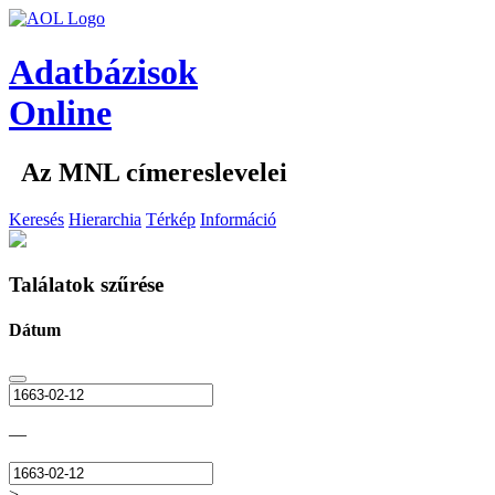
Adatbázisok
Online
Az MNL címereslevelei
Keresés
Hierarchia
Térkép
Információ
Találatok szűrése
Dátum
—
>