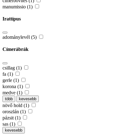
címerbővítés (1)
manumissio (1)
Irattípus
adománylevél (5)
Címerábrák
csillag (1)
fa (1)
gerle (1)
korona (1)
medve (1)
több
kevesebb
növő hold (1)
oroszlán (1)
pázsit (1)
sas (1)
kevesebb