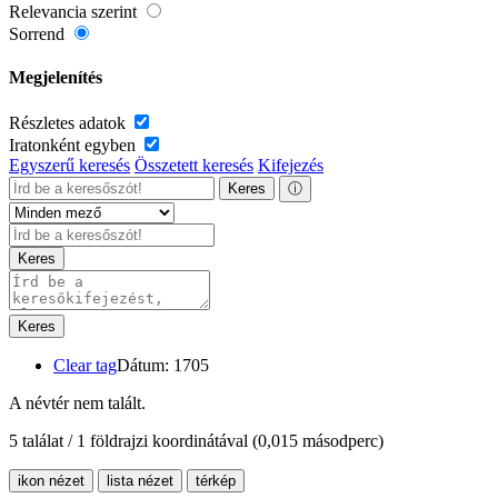
Relevancia szerint
Sorrend
Megjelenítés
Részletes adatok
Iratonként egyben
Egyszerű keresés
Összetett keresés
Kifejezés
Keres
ⓘ
Keres
Keres
Clear tag
Dátum: 1705
A névtér nem talált.
5 találat / 1 földrajzi koordinátával
(0,015 másodperc)
ikon nézet
lista nézet
térkép