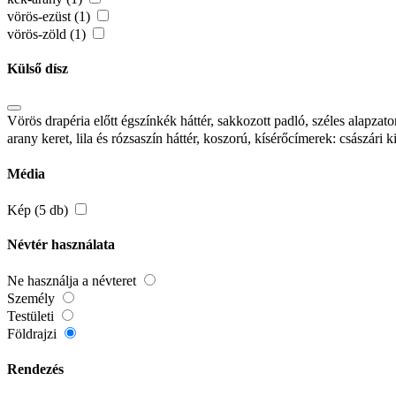
vörös-ezüst (1)
vörös-zöld (1)
Külső dísz
Vörös drapéria előtt égszínkék háttér, sakkozott padló, széles alapzat
arany keret, lila és rózsaszín háttér, koszorú, kísérőcímerek: császá
Média
Kép (5 db)
Névtér használata
Ne használja a névteret
Személy
Testületi
Földrajzi
Rendezés