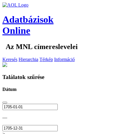
Adatbázisok
Online
Az MNL címereslevelei
Keresés
Hierarchia
Térkép
Információ
Találatok szűrése
Dátum
—
>