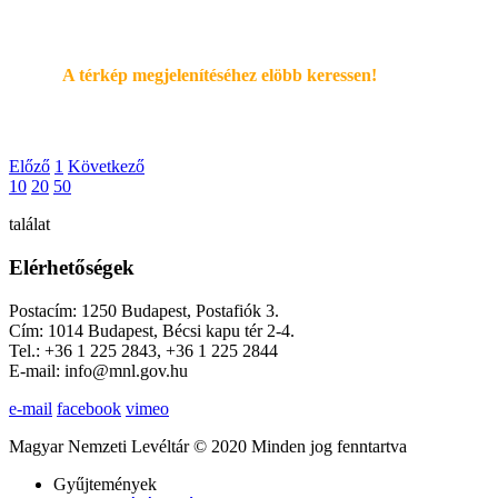
A térkép megjelenítéséhez elöbb keressen!
Előző
1
Következő
10
20
50
találat
Elérhetőségek
Postacím: 1250 Budapest, Postafiók 3.
Cím: 1014 Budapest, Bécsi kapu tér 2-4.
Tel.: +36 1 225 2843, +36 1 225 2844
E-mail: info@mnl.gov.hu
e-mail
facebook
vimeo
Magyar Nemzeti Levéltár © 2020 Minden jog fenntartva
Gyűjtemények