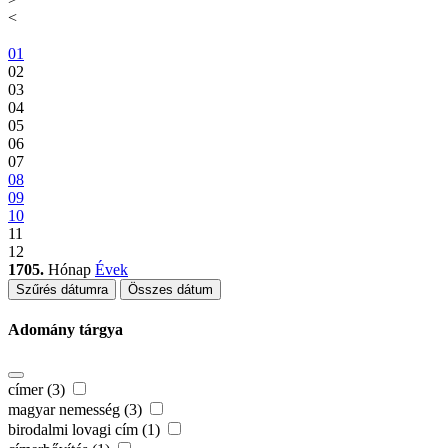
<
01
02
03
04
05
06
07
08
09
10
11
12
1705.
Hónap
Évek
Szűrés dátumra
Összes dátum
Adomány tárgya
címer (3)
magyar nemesség (3)
birodalmi lovagi cím (1)