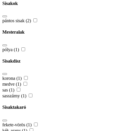
Sisakok
pántos sisak (2)
Mesteralak
pólya (1)
Sisakdísz
korona (1)
medve (1)
sas (1)
sasszárny (1)
Sisaktakaró
fekete-vörös (1)
kék-arany (1)