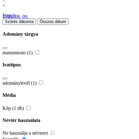
<
Napok
1705. 08. 09.
Szűrés dátumra
Összes dátum
Adomány tárgya
manumissio (1)
Irattípus
adománylevél (1)
Média
Kép (1 db)
Névtér használata
Ne használja a névteret