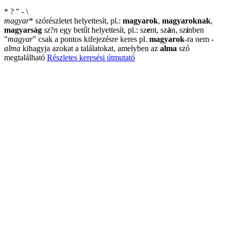
*
?
"
-
\
magyar
*
szórészletet helyettesít, pl.:
magyarok
,
magyaroknak
,
magyarság
sz
?
n
egy betűt helyettesít, pl.: sz
e
nt, sz
á
n, sz
í
nben
"
magyar
"
csak a pontos kifejezésre keres pl.
magyarok
-ra nem
-
alma
kihagyja azokat a találatokat, amelyben az
alma
szó
megtalálható
Részletes keresési útmutató