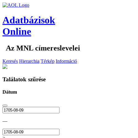
Adatbázisok
Online
Az MNL címereslevelei
Keresés
Hierarchia
Térkép
Információ
Találatok szűrése
Dátum
—
>