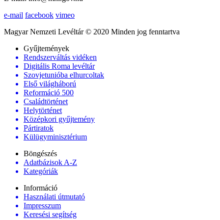
e-mail
facebook
vimeo
Magyar Nemzeti Levéltár © 2020 Minden jog fenntartva
Gyűjtemények
Rendszerváltás vidéken
Digitális Roma levéltár
Szovjetunióba elhurcoltak
Első világháború
Reformáció 500
Családtörténet
Helytörténet
Középkori gyűjtemény
Pártiratok
Külügyminisztérium
Böngészés
Adatbázisok A-Z
Kategóriák
Információ
Használati útmutató
Impresszum
Keresési segítség