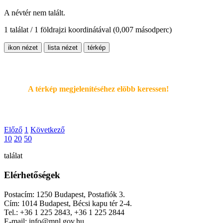
A névtér nem talált.
1 találat / 1 földrajzi koordinátával
(0,007 másodperc)
ikon nézet
lista nézet
térkép
A térkép megjelenítéséhez elöbb keressen!
Előző
1
Következő
10
20
50
találat
Elérhetőségek
Postacím: 1250 Budapest, Postafiók 3.
Cím: 1014 Budapest, Bécsi kapu tér 2-4.
Tel.: +36 1 225 2843, +36 1 225 2844
E-mail: info@mnl.gov.hu