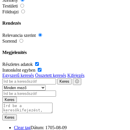
Személy
Testületi
Földrajzi
Rendezés
Relevancia szerint
Sorrend
Megjelenítés
Részletes adatok
Iratonként egyben
Egyszerű keresés
Összetett keresés
Kifejezés
Keres
ⓘ
Keres
Keres
Clear tag
Dátum: 1705-08-09