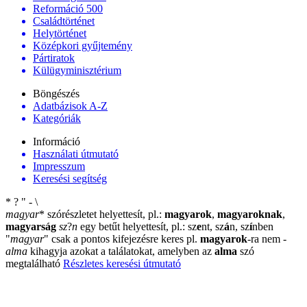
Reformáció 500
Családtörténet
Helytörténet
Középkori gyűjtemény
Pártiratok
Külügyminisztérium
Böngészés
Adatbázisok A-Z
Kategóriák
Információ
Használati útmutató
Impresszum
Keresési segítség
*
?
"
-
\
magyar
*
szórészletet helyettesít, pl.:
magyarok
,
magyaroknak
,
magyarság
sz
?
n
egy betűt helyettesít, pl.: sz
e
nt, sz
á
n, sz
í
nben
"
magyar
"
csak a pontos kifejezésre keres pl.
magyarok
-ra nem
-
alma
kihagyja azokat a találatokat, amelyben az
alma
szó
megtalálható
Részletes keresési útmutató