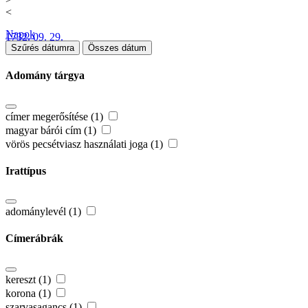
<
Napok
1732. 09. 29.
Szűrés dátumra
Összes dátum
Adomány tárgya
címer megerősítése (1)
magyar bárói cím (1)
vörös pecsétviasz használati joga (1)
Irattípus
adománylevél (1)
Címerábrák
kereszt (1)
korona (1)
szarvasagancs (1)