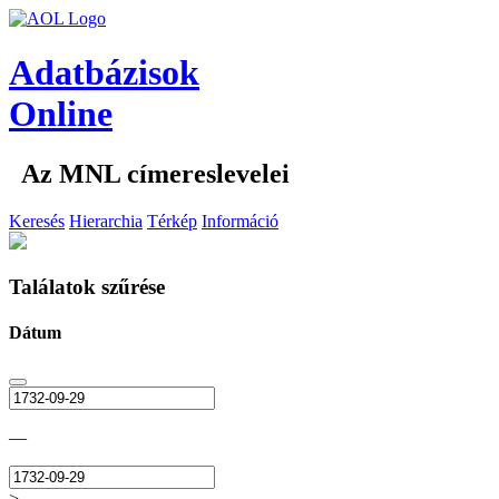
Adatbázisok
Online
Az MNL címereslevelei
Keresés
Hierarchia
Térkép
Információ
Találatok szűrése
Dátum
—
>