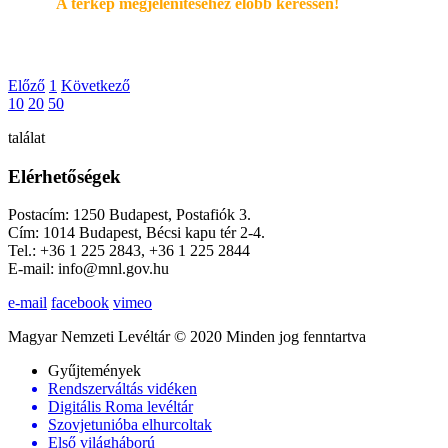
A térkép megjelenítéséhez elöbb keressen!
Előző
1
Következő
10
20
50
találat
Elérhetőségek
Postacím: 1250 Budapest, Postafiók 3.
Cím: 1014 Budapest, Bécsi kapu tér 2-4.
Tel.: +36 1 225 2843, +36 1 225 2844
E-mail: info@mnl.gov.hu
e-mail
facebook
vimeo
Magyar Nemzeti Levéltár © 2020 Minden jog fenntartva
Gyűjtemények
Rendszerváltás vidéken
Digitális Roma levéltár
Szovjetunióba elhurcoltak
Első világháború