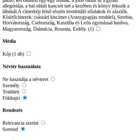
padló, két oldalon egy-egy nőalak, a jobb oldali az Egyház
allegóriája, a bal oldali kancsót tart a kezében és könyv fekszik a
lábánál.A címerkép felső részén trombitáló nőalakok és zászlók.
Kísérőcímerek: császári kiscímer (Aranygyapjas renddel), Szerbia,
Horvátország, Csehország, Kasztília és León egymással hasítva,
Magyarország, Dalmácia, Bosznia, Erdély. (1)
Média
Kép (1 db)
Névtér használata
Ne használja a névteret
Személy
Testületi
Földrajzi
Rendezés
Relevancia szerint
Sorrend