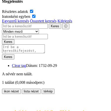
Megjelenítés
Részletes adatok
Iratonként egyben
Egyszerű keresés
Összetett keresés
Kifejezés
Keres
ⓘ
Keres
Keres
Clear tag
Dátum: 1732-09-29
A névtér nem talált.
1 találat
(0,008 másodperc)
ikon nézet
lista nézet
térkép