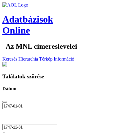
Adatbázisok
Online
Az MNL címereslevelei
Keresés
Hierarchia
Térkép
Információ
Találatok szűrése
Dátum
—
>