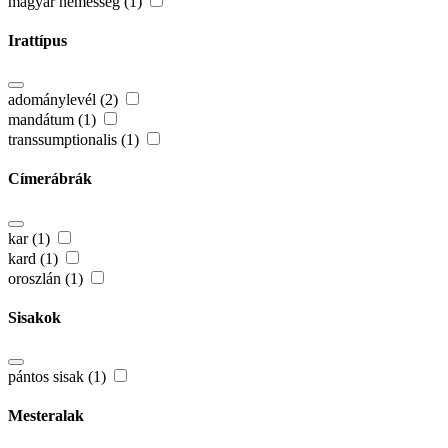
magyar nemesség (1)
Irattípus
adománylevél (2)
mandátum (1)
transsumptionalis (1)
Címerábrák
kar (1)
kard (1)
oroszlán (1)
Sisakok
pántos sisak (1)
Mesteralak