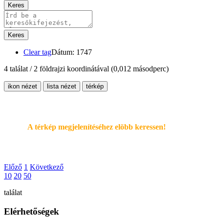
Keres
Keres
Clear tag
Dátum: 1747
4 találat / 2 földrajzi koordinátával
(0,012 másodperc)
ikon nézet
lista nézet
térkép
A térkép megjelenítéséhez elöbb keressen!
Előző
1
Következő
10
20
50
találat
Elérhetőségek