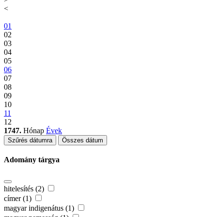
<
01
02
03
04
05
06
07
08
09
10
11
12
1747.
Hónap
Évek
Szűrés dátumra
Összes dátum
Adomány tárgya
hitelesítés (2)
címer (1)
magyar indigenátus (1)