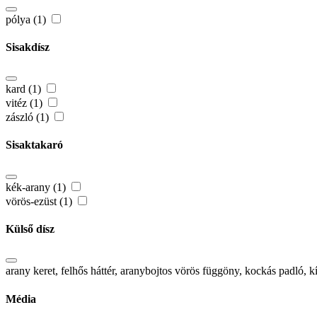
pólya (1)
Sisakdísz
kard (1)
vitéz (1)
zászló (1)
Sisaktakaró
kék-arany (1)
vörös-ezüst (1)
Külső dísz
arany keret, felhős háttér, aranybojtos vörös függöny, kockás padló
Média