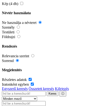
Kép (4 db)
Névtér használata
Ne használja a névteret
Személy
Testületi
Földrajzi
Rendezés
Relevancia szerint
Sorrend
Megjelenítés
Részletes adatok
Iratonként egyben
Egyszerű keresés
Összetett keresés
Kifejezés
Keres
ⓘ