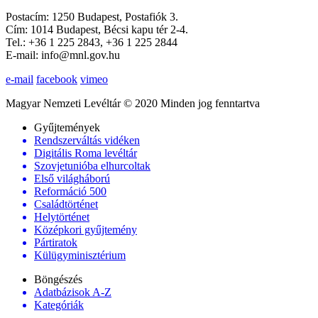
Postacím: 1250 Budapest, Postafiók 3.
Cím: 1014 Budapest, Bécsi kapu tér 2-4.
Tel.: +36 1 225 2843, +36 1 225 2844
E-mail: info@mnl.gov.hu
e-mail
facebook
vimeo
Magyar Nemzeti Levéltár © 2020 Minden jog fenntartva
Gyűjtemények
Rendszerváltás vidéken
Digitális Roma levéltár
Szovjetunióba elhurcoltak
Első világháború
Reformáció 500
Családtörténet
Helytörténet
Középkori gyűjtemény
Pártiratok
Külügyminisztérium
Böngészés
Adatbázisok A-Z
Kategóriák