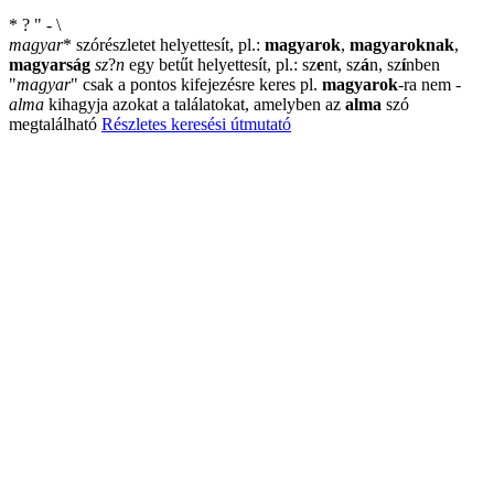
*
?
"
-
\
magyar
*
szórészletet helyettesít, pl.:
magyarok
,
magyaroknak
,
magyarság
sz
?
n
egy betűt helyettesít, pl.: sz
e
nt, sz
á
n, sz
í
nben
"
magyar
"
csak a pontos kifejezésre keres pl.
magyarok
-ra nem
-
alma
kihagyja azokat a találatokat, amelyben az
alma
szó
megtalálható
Részletes keresési útmutató