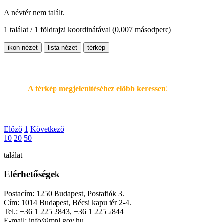
A névtér nem talált.
1 találat / 1 földrajzi koordinátával
(0,007 másodperc)
ikon nézet
lista nézet
térkép
A térkép megjelenítéséhez elöbb keressen!
Előző
1
Következő
10
20
50
találat
Elérhetőségek
Postacím: 1250 Budapest, Postafiók 3.
Cím: 1014 Budapest, Bécsi kapu tér 2-4.
Tel.: +36 1 225 2843, +36 1 225 2844
E-mail: info@mnl.gov.hu