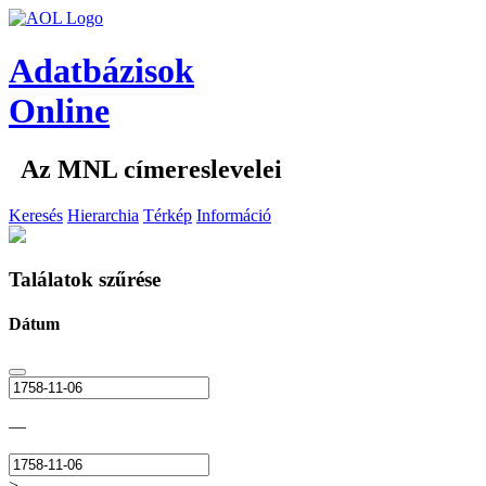
Adatbázisok
Online
Az MNL címereslevelei
Keresés
Hierarchia
Térkép
Információ
Találatok szűrése
Dátum
—
>