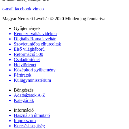
e-mail
facebook
vimeo
Magyar Nemzeti Levéltár © 2020 Minden jog fenntartva
Gyűjtemények
Rendszerváltás vidéken
Digitális Roma levéltár
Szovjetunióba elhurcoltak
Első világháború
Reformáció 500
Családtörténet
Helytörténet
Középkori gyűjtemény
Pártiratok
Külügyminisztérium
Böngészés
Adatbázisok A-Z
Kategóriák
Információ
Használati útmutató
Impresszum
Keresési segítség