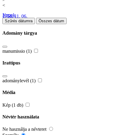
<
Napok
1758. 11. 06.
Szűrés dátumra
Összes dátum
Adomány tárgya
manumissio (1)
Irattípus
adománylevél (1)
Média
Kép (1 db)
Névtér használata
Ne használja a névteret