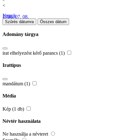
<
Napok
1796. 07. 08.
Szűrés dátumra
Összes dátum
Adomány tárgya
irat elhelyezést kérő parancs (1)
Irattípus
mandátum (1)
Média
Kép (1 db)
Névtér használata
Ne használja a névteret