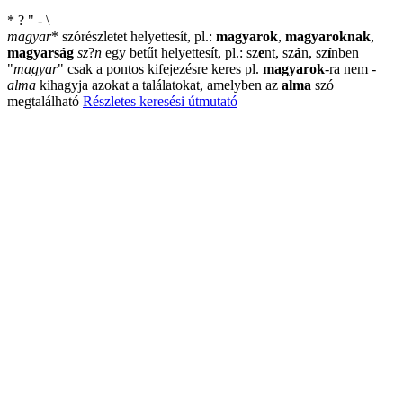
*
?
"
-
\
magyar
*
szórészletet helyettesít, pl.:
magyarok
,
magyaroknak
,
magyarság
sz
?
n
egy betűt helyettesít, pl.: sz
e
nt, sz
á
n, sz
í
nben
"
magyar
"
csak a pontos kifejezésre keres pl.
magyarok
-ra nem
-
alma
kihagyja azokat a találatokat, amelyben az
alma
szó
megtalálható
Részletes keresési útmutató