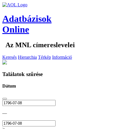
Adatbázisok
Online
Az MNL címereslevelei
Keresés
Hierarchia
Térkép
Információ
Találatok szűrése
Dátum
—
>