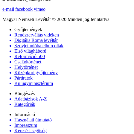
e-mail
facebook
vimeo
Magyar Nemzeti Levéltár © 2020 Minden jog fenntartva
Gyűjtemények
Rendszerváltás vidéken
Digitális Roma levéltár
Szovjetunióba elhurcoltak
Első világháború
Reformáció 500
Családtörténet
Helytörténet
Középkori gyűjtemény
Pártiratok
Külügyminisztérium
Böngészés
Adatbázisok A-Z
Kategóriák
Információ
Használati útmutató
Impresszum
Keresési segítség