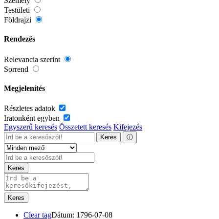
Személy
Testületi
Földrajzi
Rendezés
Relevancia szerint
Sorrend
Megjelenítés
Részletes adatok
Iratonként egyben
Egyszerű keresés
Összetett keresés
Kifejezés
Keres
ⓘ
Keres
Keres
Clear tag
Dátum: 1796-07-08