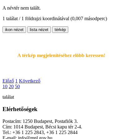
A névtér nem talált.
1 találat / 1 földrajzi koordinátával
(0,007 másodperc)
ikon nézet
lista nézet
térkép
A térkép megjelenítéséhez elöbb keressen!
Előző
1
Következő
10
20
50
találat
Elérhetőségek
Postacím: 1250 Budapest, Postafiók 3.
Cím: 1014 Budapest, Bécsi kapu tér 2-4.
Tel.: +36 1 225 2843, +36 1 225 2844
E-mail: info@mnl.gov.hu