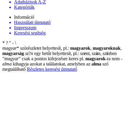
Adatbázisok A-Z
Kategóriák
Információ
Használati útmutató
Impresszum
Keresési segítség
*
?
"
-
\
magyar
*
szórészletet helyettesít, pl.:
magyarok
,
magyaroknak
,
magyarság
sz
?
n
egy betűt helyettesít, pl.: sz
e
nt, sz
á
n, sz
í
nben
"
magyar
"
csak a pontos kifejezésre keres pl.
magyarok
-ra nem
-
alma
kihagyja azokat a találatokat, amelyben az
alma
szó
megtalálható
Részletes keresési útmutató