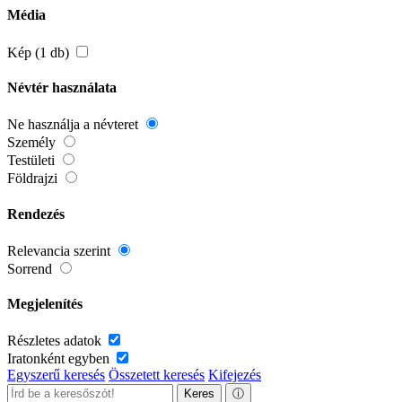
Média
Kép (1 db)
Névtér használata
Ne használja a névteret
Személy
Testületi
Földrajzi
Rendezés
Relevancia szerint
Sorrend
Megjelenítés
Részletes adatok
Iratonként egyben
Egyszerű keresés
Összetett keresés
Kifejezés
Keres
ⓘ