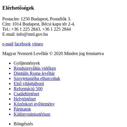
Elérhetőségek
Postacím: 1250 Budapest, Postafiók 3.
Cím: 1014 Budapest, Bécsi kapu tér 2-4.
Tel.: +36 1 225 2843, +36 1 225 2844
E-mail: info@mnl.gov.hu
e-mail
facebook
vimeo
Magyar Nemzeti Levéltár © 2020 Minden jog fenntartva
Gyűjtemények
Rendszerváltás vidéken
Digitális Roma levéltár
Szovjetunióba elhurcoltak
Első világháború
Reformáció 500
Családtörténet
Helytörténet
Középkori gyűjtemény
Pártiratok
Külügyminisztérium
Böngészés