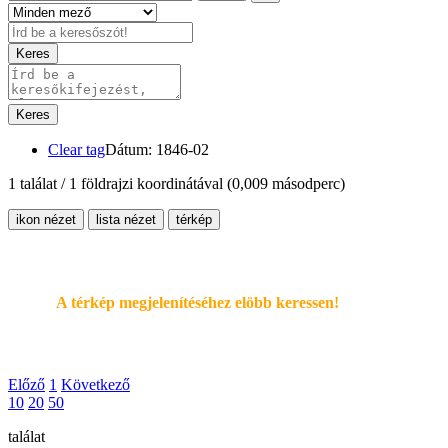
Keres
Keres
Clear tag
Dátum: 1846-02
1 találat / 1 földrajzi koordinátával
(0,009 másodperc)
ikon nézet
lista nézet
térkép
A térkép megjelenítéséhez elöbb keressen!
Előző
1
Következő
10
20
50
találat