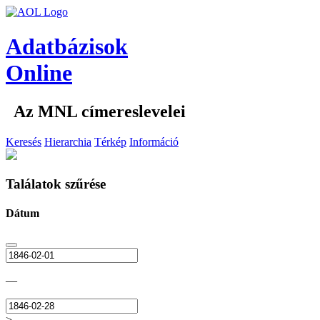
Adatbázisok
Online
Az MNL címereslevelei
Keresés
Hierarchia
Térkép
Információ
Találatok szűrése
Dátum
—
>