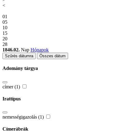
<
01
05
10
15
20
28
1846.02.
Nap
Hónapok
Szűrés dátumra
Összes dátum
Adomány tárgya
címer (1)
Irattípus
nemességigazolás (1)
Címerábrák