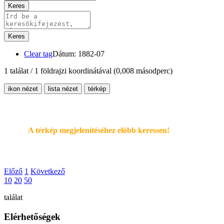
Keres
Keres
Clear tag
Dátum: 1882-07
1 találat / 1 földrajzi koordinátával
(0,008 másodperc)
ikon nézet
lista nézet
térkép
A térkép megjelenítéséhez elöbb keressen!
Előző
1
Következő
10
20
50
találat
Elérhetőségek