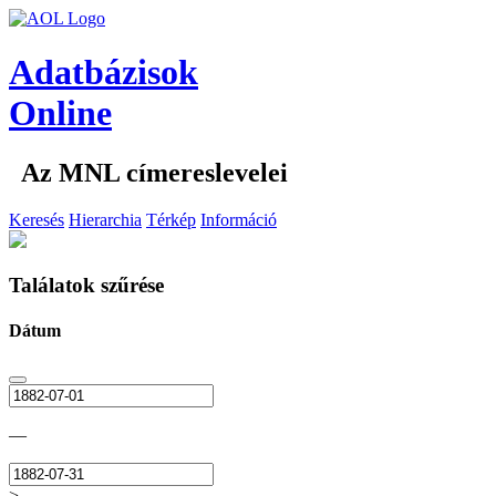
Adatbázisok
Online
Az MNL címereslevelei
Keresés
Hierarchia
Térkép
Információ
Találatok szűrése
Dátum
—
>