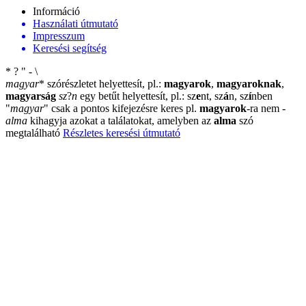
Információ
Használati útmutató
Impresszum
Keresési segítség
*
?
"
-
\
magyar
*
szórészletet helyettesít, pl.:
magyarok
,
magyaroknak
,
magyarság
sz
?
n
egy betűt helyettesít, pl.: sz
e
nt, sz
á
n, sz
í
nben
"
magyar
"
csak a pontos kifejezésre keres pl.
magyarok
-ra nem
-
alma
kihagyja azokat a találatokat, amelyben az
alma
szó
megtalálható
Részletes keresési útmutató