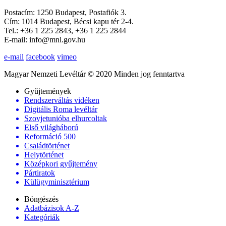
Postacím: 1250 Budapest, Postafiók 3.
Cím: 1014 Budapest, Bécsi kapu tér 2-4.
Tel.: +36 1 225 2843, +36 1 225 2844
E-mail: info@mnl.gov.hu
e-mail
facebook
vimeo
Magyar Nemzeti Levéltár © 2020 Minden jog fenntartva
Gyűjtemények
Rendszerváltás vidéken
Digitális Roma levéltár
Szovjetunióba elhurcoltak
Első világháború
Reformáció 500
Családtörténet
Helytörténet
Középkori gyűjtemény
Pártiratok
Külügyminisztérium
Böngészés
Adatbázisok A-Z
Kategóriák