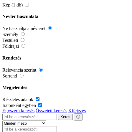
Kép (1 db)
Névtér használata
Ne használja a névteret
Személy
Testületi
Földrajzi
Rendezés
Relevancia szerint
Sorrend
Megjelenítés
Részletes adatok
Iratonként egyben
Egyszerű keresés
Összetett keresés
Kifejezés
Keres
ⓘ