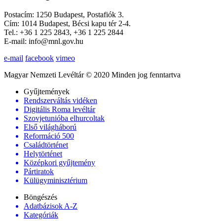
Postacím: 1250 Budapest, Postafiók 3.
Cím: 1014 Budapest, Bécsi kapu tér 2-4.
Tel.: +36 1 225 2843, +36 1 225 2844
E-mail: info@mnl.gov.hu
e-mail
facebook
vimeo
Magyar Nemzeti Levéltár © 2020 Minden jog fenntartva
Gyűjtemények
Rendszerváltás vidéken
Digitális Roma levéltár
Szovjetunióba elhurcoltak
Első világháború
Reformáció 500
Családtörténet
Helytörténet
Középkori gyűjtemény
Pártiratok
Külügyminisztérium
Böngészés
Adatbázisok A-Z
Kategóriák