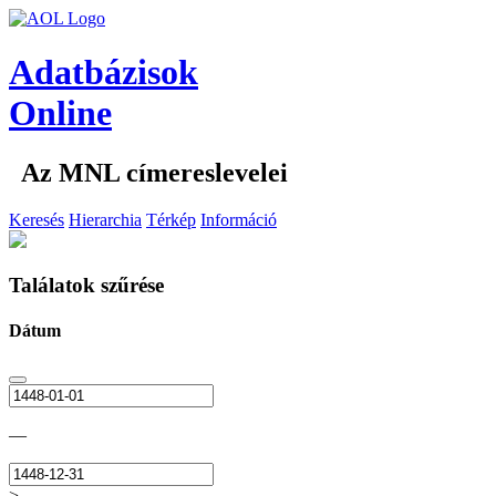
Adatbázisok
Online
Az MNL címereslevelei
Keresés
Hierarchia
Térkép
Információ
Találatok szűrése
Dátum
—
>