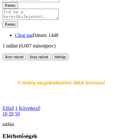
Keres
Keres
Clear tag
Dátum: 1448
1 találat
(0,007 másodperc)
ikon nézet
lista nézet
térkép
A térkép megjelenítéséhez elöbb keressen!
Előző
1
Következő
10
20
50
találat
Elérhetőségek