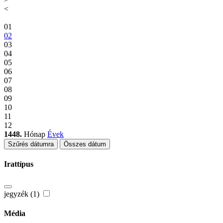
<
01
02
03
04
05
06
07
08
09
10
11
12
1448.
Hónap
Évek
Szűrés dátumra
Összes dátum
Irattípus
jegyzék (1)
Média