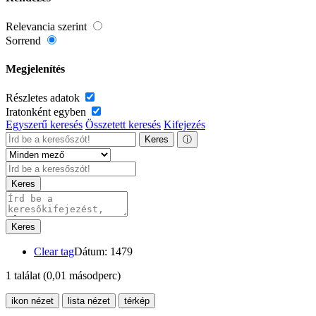
Relevancia szerint
Sorrend
Megjelenítés
Részletes adatok
Iratonként egyben
Egyszerű keresés
Összetett keresés
Kifejezés
Keres
ⓘ
Keres
Keres
Clear tag
Dátum: 1479
1 találat
(0,01 másodperc)
ikon nézet
lista nézet
térkép