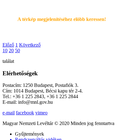
A térkép megjelenítéséhez elöbb keressen!
Előző
1
Következő
10
20
50
találat
Elérhetőségek
Postacím: 1250 Budapest, Postafiók 3.
Cím: 1014 Budapest, Bécsi kapu tér 2-4.
Tel.: +36 1 225 2843, +36 1 225 2844
E-mail: info@mnl.gov.hu
e-mail
facebook
vimeo
Magyar Nemzeti Levéltár © 2020 Minden jog fenntartva
Gyűjtemények
Rendszerváltás vidéken