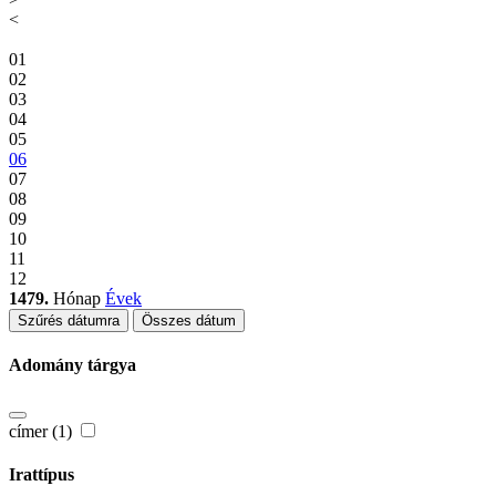
<
01
02
03
04
05
06
07
08
09
10
11
12
1479.
Hónap
Évek
Szűrés dátumra
Összes dátum
Adomány tárgya
címer (1)
Irattípus