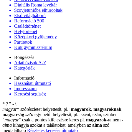
Digitális Roma levéltár
Szovjetunióba elhurcoltak
Első világháború
Reformáció 500
Családtörténet
Helytörténet
Középkori gyűjtemény
Pártiratok
Külügyminisztérium
Böngészés
Adatbázisok A-Z
Kategóriák
Információ
Használati útmutató
Impresszum
Keresési segítség
*
?
"
-
\
magyar
*
szórészletet helyettesít, pl.:
magyarok
,
magyaroknak
,
magyarság
sz
?
n
egy betűt helyettesít, pl.: sz
e
nt, sz
á
n, sz
í
nben
"
magyar
"
csak a pontos kifejezésre keres pl.
magyarok
-ra nem
-
alma
kihagyja azokat a találatokat, amelyben az
alma
szó
megtalálható
Részletes keresési útmutató