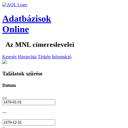
Adatbázisok
Online
Az MNL címereslevelei
Keresés
Hierarchia
Térkép
Információ
Találatok szűrése
Dátum
—
>