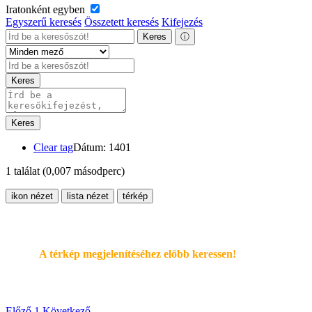
Iratonként egyben
Egyszerű keresés
Összetett keresés
Kifejezés
Keres
ⓘ
Keres
Keres
Clear tag
Dátum: 1401
1 találat
(0,007 másodperc)
ikon nézet
lista nézet
térkép
A térkép megjelenítéséhez elöbb keressen!
Előző
1
Következő