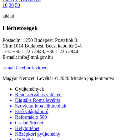
10
20
50
találat
Elérhetőségek
Postacím: 1250 Budapest, Postafiók 3.
Cím: 1014 Budapest, Bécsi kapu tér 2-4.
Tel.: +36 1 225 2843, +36 1 225 2844
E-mail: info@mnl.gov.hu
e-mail
facebook
vimeo
Magyar Nemzeti Levéltár © 2020 Minden jog fenntartva
Gyűjtemények
Rendszerváltás vidéken
Digitális Roma levéltár
Szovjetunióba elhurcoltak
Első világháború
Reformáció 500
Családtörténet
Helytörténet
Középkori gyűjtemény
Pártiratok