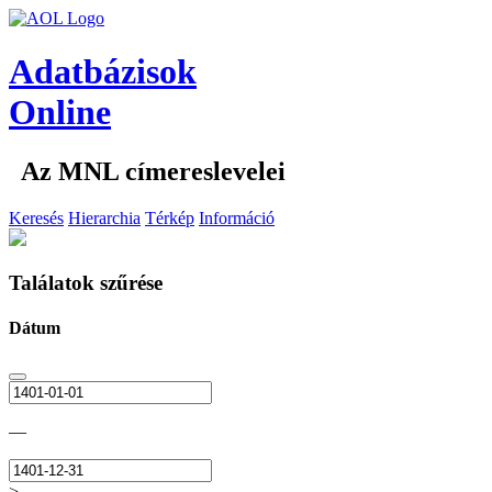
Adatbázisok
Online
Az MNL címereslevelei
Keresés
Hierarchia
Térkép
Információ
Találatok szűrése
Dátum
—
>