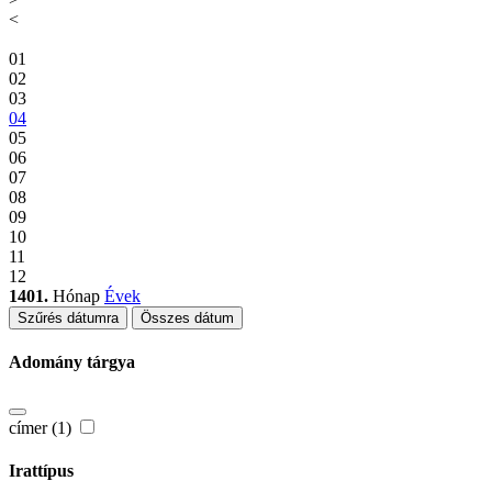
<
01
02
03
04
05
06
07
08
09
10
11
12
1401.
Hónap
Évek
Szűrés dátumra
Összes dátum
Adomány tárgya
címer (1)
Irattípus