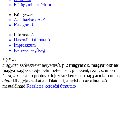
Külügyminisztérium
Böngészés
Adatbázisok A-Z
Kategóriák
Információ
Használati útmutató
Impresszum
Keresési segítség
*
?
"
-
\
magyar
*
szórészletet helyettesít, pl.:
magyarok
,
magyaroknak
,
magyarság
sz
?
n
egy betűt helyettesít, pl.: sz
e
nt, sz
á
n, sz
í
nben
"
magyar
"
csak a pontos kifejezésre keres pl.
magyarok
-ra nem
-
alma
kihagyja azokat a találatokat, amelyben az
alma
szó
megtalálható
Részletes keresési útmutató