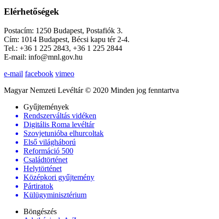
Elérhetőségek
Postacím: 1250 Budapest, Postafiók 3.
Cím: 1014 Budapest, Bécsi kapu tér 2-4.
Tel.: +36 1 225 2843, +36 1 225 2844
E-mail: info@mnl.gov.hu
e-mail
facebook
vimeo
Magyar Nemzeti Levéltár © 2020 Minden jog fenntartva
Gyűjtemények
Rendszerváltás vidéken
Digitális Roma levéltár
Szovjetunióba elhurcoltak
Első világháború
Reformáció 500
Családtörténet
Helytörténet
Középkori gyűjtemény
Pártiratok
Külügyminisztérium
Böngészés