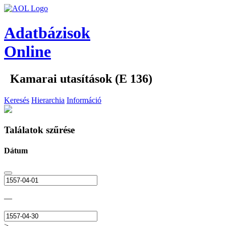
Adatbázisok
Online
Kamarai utasítások (E 136)
Keresés
Hierarchia
Információ
Találatok szűrése
Dátum
—
>