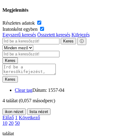
Megjelenítés
Részletes adatok
Iratonként egyben
Egyszerű keresés
Összetett keresés
Kifejezés
Keres
ⓘ
Keres
Keres
Clear tag
Dátum: 1557-04
4 találat
(0,057 másodperc)
ikon nézet
lista nézet
Előző
1
Következő
10
20
50
találat