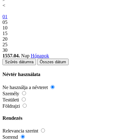
<
01
05
10
15
20
25
30
1557.04.
Nap
Hónapok
Szűrés dátumra
Összes dátum
Névtér használata
Ne használja a névteret
Személy
Testületi
Földrajzi
Rendezés
Relevancia szerint
Sorrend