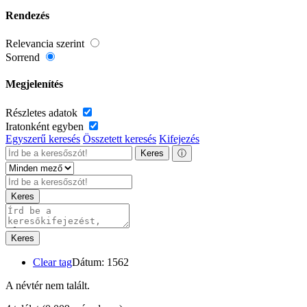
Rendezés
Relevancia szerint
Sorrend
Megjelenítés
Részletes adatok
Iratonként egyben
Egyszerű keresés
Összetett keresés
Kifejezés
Keres
ⓘ
Keres
Keres
Clear tag
Dátum: 1562
A névtér nem talált.