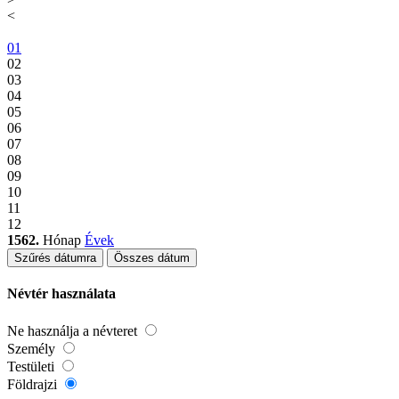
<
01
02
03
04
05
06
07
08
09
10
11
12
1562.
Hónap
Évek
Szűrés dátumra
Összes dátum
Névtér használata
Ne használja a névteret
Személy
Testületi
Földrajzi