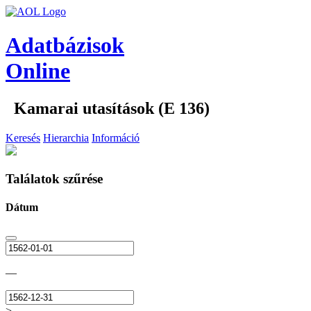
Adatbázisok
Online
Kamarai utasítások (E 136)
Keresés
Hierarchia
Információ
Találatok szűrése
Dátum
—
>