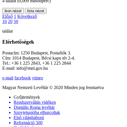
4 találat
(0,009 másodperc)
ikon nézet
lista nézet
Előző
1
Következő
10
20
50
találat
Elérhetőségek
Postacím: 1250 Budapest, Postafiók 3.
Cím: 1014 Budapest, Bécsi kapu tér 2-4.
Tel.: +36 1 225 2843, +36 1 225 2844
E-mail: info@mnl.gov.hu
e-mail
facebook
vimeo
Magyar Nemzeti Levéltár © 2020 Minden jog fenntartva
Gyűjtemények
Rendszerváltás vidéken
Digitális Roma levéltár
Szovjetunióba elhurcoltak
Első világháború
Reformáció 500