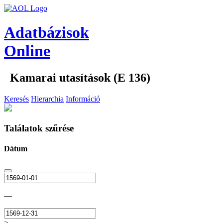
Adatbázisok
Online
Kamarai utasítások (E 136)
Keresés
Hierarchia
Információ
Találatok szűrése
Dátum
—
>