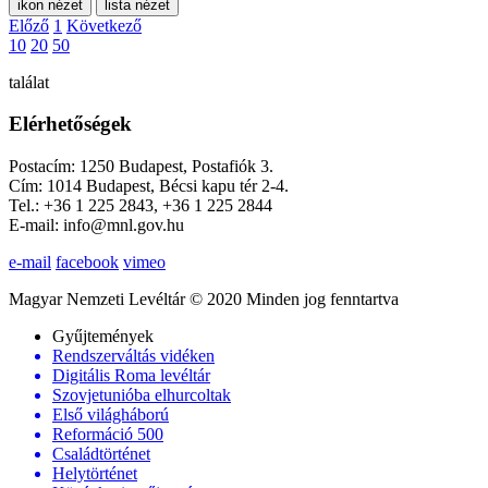
ikon nézet
lista nézet
Előző
1
Következő
10
20
50
találat
Elérhetőségek
Postacím: 1250 Budapest, Postafiók 3.
Cím: 1014 Budapest, Bécsi kapu tér 2-4.
Tel.: +36 1 225 2843, +36 1 225 2844
E-mail: info@mnl.gov.hu
e-mail
facebook
vimeo
Magyar Nemzeti Levéltár © 2020 Minden jog fenntartva
Gyűjtemények
Rendszerváltás vidéken
Digitális Roma levéltár
Szovjetunióba elhurcoltak
Első világháború
Reformáció 500
Családtörténet
Helytörténet