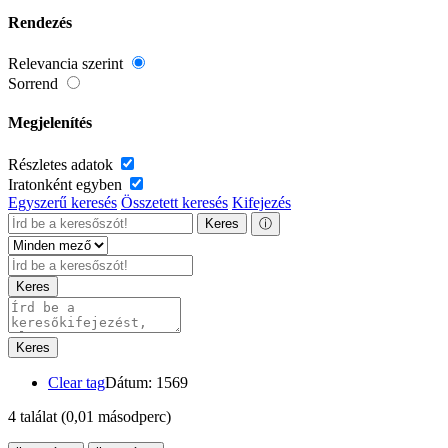
Rendezés
Relevancia szerint
Sorrend
Megjelenítés
Részletes adatok
Iratonként egyben
Egyszerű keresés
Összetett keresés
Kifejezés
Keres
ⓘ
Keres
Keres
Clear tag
Dátum: 1569
4 találat
(0,01 másodperc)