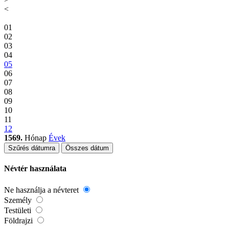
<
01
02
03
04
05
06
07
08
09
10
11
12
1569.
Hónap
Évek
Szűrés dátumra
Összes dátum
Névtér használata
Ne használja a névteret
Személy
Testületi
Földrajzi