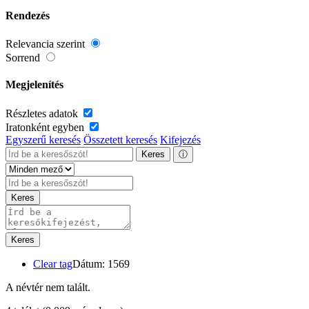
Rendezés
Relevancia szerint
Sorrend
Megjelenítés
Részletes adatok
Iratonként egyben
Egyszerű keresés
Összetett keresés
Kifejezés
Keres
ⓘ
Keres
Keres
Clear tag
Dátum: 1569
A névtér nem talált.