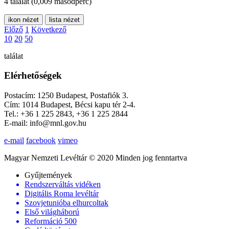
4 találat
(0,009 másodperc)
ikon nézet
lista nézet
Előző
1
Következő
10
20
50
találat
Elérhetőségek
Postacím: 1250 Budapest, Postafiók 3.
Cím: 1014 Budapest, Bécsi kapu tér 2-4.
Tel.: +36 1 225 2843, +36 1 225 2844
E-mail: info@mnl.gov.hu
e-mail
facebook
vimeo
Magyar Nemzeti Levéltár © 2020 Minden jog fenntartva
Gyűjtemények
Rendszerváltás vidéken
Digitális Roma levéltár
Szovjetunióba elhurcoltak
Első világháború
Reformáció 500