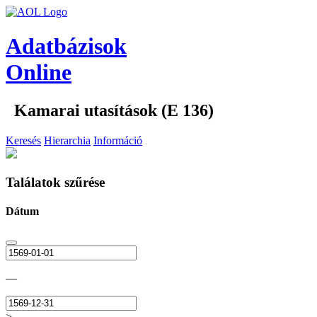
Adatbázisok
Online
Kamarai utasítások (E 136)
Keresés
Hierarchia
Információ
Találatok szűrése
Dátum
—
>