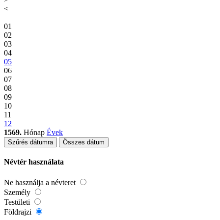
<
01
02
03
04
05
06
07
08
09
10
11
12
1569.
Hónap
Évek
Szűrés dátumra
Összes dátum
Névtér használata
Ne használja a névteret
Személy
Testületi
Földrajzi