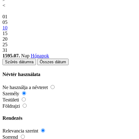
<
01
05
10
15
20
25
31
1595.07.
Nap
Hónapok
Szűrés dátumra
Összes dátum
Névtér használata
Ne használja a névteret
Személy
Testületi
Földrajzi
Rendezés
Relevancia szerint
Sorrend