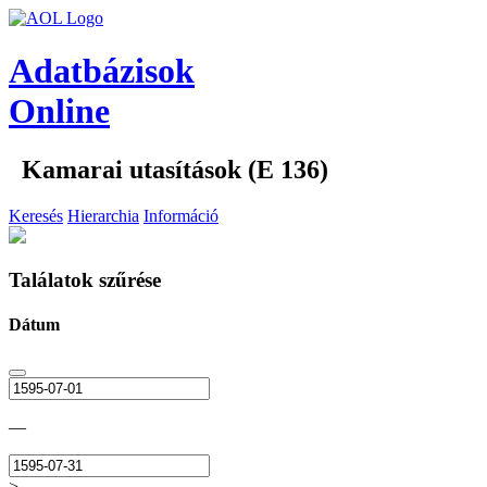
Adatbázisok
Online
Kamarai utasítások (E 136)
Keresés
Hierarchia
Információ
Találatok szűrése
Dátum
—
>