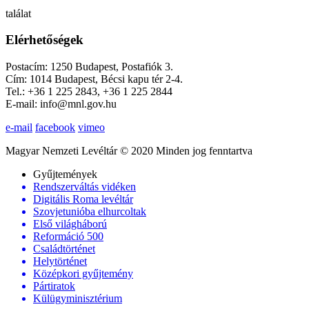
találat
Elérhetőségek
Postacím: 1250 Budapest, Postafiók 3.
Cím: 1014 Budapest, Bécsi kapu tér 2-4.
Tel.: +36 1 225 2843, +36 1 225 2844
E-mail: info@mnl.gov.hu
e-mail
facebook
vimeo
Magyar Nemzeti Levéltár © 2020 Minden jog fenntartva
Gyűjtemények
Rendszerváltás vidéken
Digitális Roma levéltár
Szovjetunióba elhurcoltak
Első világháború
Reformáció 500
Családtörténet
Helytörténet
Középkori gyűjtemény
Pártiratok
Külügyminisztérium