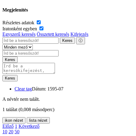
Megjelenítés
Részletes adatok
Iratonként egyben
Egyszerű keresés
Összetett keresés
Kifejezés
Keres
ⓘ
Keres
Keres
Clear tag
Dátum: 1595-07
A névtér nem talált.
1 találat
(0,008 másodperc)
ikon nézet
lista nézet
Előző
1
Következő
10
20
50